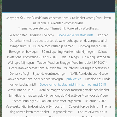
Copyright © 2026
"Goede"Kanker bestaat niet! / De kanker voorbij "over" leven
na kanker
. Alle rechten voorbehouden.
Thema:
Accelerate
door ThemeGrill. Powered by
WordPress
.
De schrijfster
Boeken/ The book
Goede kanker bestaat niet!
Lezingen
Op de bank met … de bestuurder, de wetenschapper en de zorgspecialist
symposium NFU “Goede zorg verleen je samen!”
Oncologiedagen 2015
Bewogen en bevlogen
30 mei opening Marikenhuis Nijmegen
Celsus
Invitational Conference 23 april 2015
Celsus blogs
On air bij Gezond en
Wel regio Nijmegen
Tussen Waal en Bruggen Web fm radio 13-12-2014
Goede Kanker bestaat niet! bij Web fm
26 februari Lezing/Signeersessie
Dekker vd Vegt
Bijzondere ontmoetingen
N.V.E. Aandacht voor Goede
kanker bestaat niet! onder endocrinologen
publicaties
Oncologica: Goede
kanker bestaat niet!
Goede kanker bestaat niet in Kracht ed. mei 2015
Weekkrant de Brug
JIJ online magazine voor mensen geraakt door kanker
Schildklierkanker, een geluk bij een ongeluk? Gastblog Mooi voor de Vrouw
Koerier Beuningen 21 januari Steun voor lotgenoten
16 januari 2015
Verpleegkundig Endocrinologie Symposium
Covergirl op de Schild
Thema
dag Samen leven met Kanker
In gesprek met…
Forum Zilveren Kruis