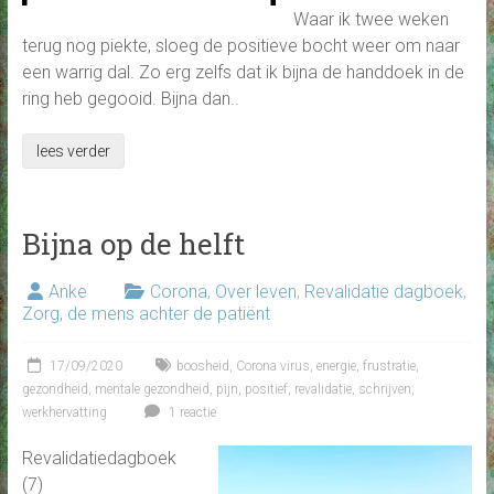
Waar ik twee weken
terug nog piekte, sloeg de positieve bocht weer om naar
een warrig dal. Zo erg zelfs dat ik bijna de handdoek in de
ring heb gegooid. Bijna dan..
lees verder
Bijna op de helft
Anke
Corona
,
Over leven
,
Revalidatie dagboek
,
Zorg, de mens achter de patiënt
17/09/2020
boosheid
,
Corona virus
,
energie
,
frustratie
,
gezondheid
,
mentale gezondheid
,
pijn
,
positief
,
revalidatie
,
schrijven
,
werkhervatting
1 reactie
Revalidatiedagboek
(7)