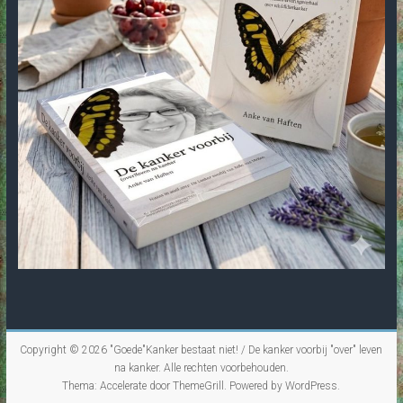
Copyright © 2026
"Goede"Kanker bestaat niet! / De kanker voorbij "over" leven
na kanker
. Alle rechten voorbehouden.
Thema:
Accelerate
door ThemeGrill. Powered by
WordPress
.