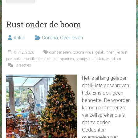
Rust onder de boom
Anke
Corona
,
Over leven
01/12/2020
compenseren
,
Corona virus
,
geluk
,
innerlijke rust
,
jaar
,
kerst
,
mondkapjesplicht
,
ontspannen
,
schrijven
,
uit eten
,
wandelen
3 reacties
Het is al lang geleden
dat ik iets geschreven
heb. Er is ook geen
behoefte. De woorden
komen niet meer zo
vanzelfsprekend als
dat ze deden.
Gedachten
overspoelen niet