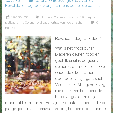
Anke
Corona
,
Ontdekkingsreis
,
Over leven
,
Revalidatie dagboek
,
Zorg, de mens achter de patiënt
19/10/2020
blijfthuis
,
Corona virus
,
corvid19
,
Dagboek
,
restklachen na Corona
,
revalidatie
,
vertrouwen
,
vooruitzicht
0
reacties
Revalidatiedagboek deel 10
Wat is het mooi buiten.
Bladeren kleuren rood en
geel. Ik snuif ik de geur van
de herfst op als ik met Tikkel
onder de eikenbomen
doorloop. De tijd gaat snel.
Veel te snel. Mijn gevoel zegt
me dat ik een hele periode
heb overgeslagen dit jaar
maar dat lijkt maar zo. Het zijn de omstandigheden die de
jaargetijden in sneltreinvaart voorbij hebben doen gaan. Ik