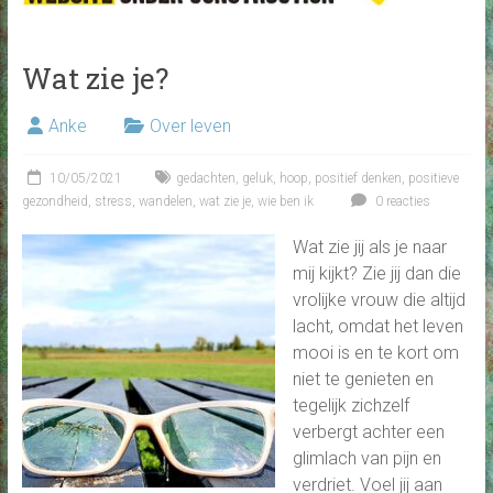
Wat zie je?
Anke
Over leven
10/05/2021
gedachten
,
geluk
,
hoop
,
positief denken
,
positieve
gezondheid
,
stress
,
wandelen
,
wat zie je
,
wie ben ik
0 reacties
Wat zie jij als je naar
mij kijkt? Zie jij dan die
vrolijke vrouw die altijd
lacht, omdat het leven
mooi is en te kort om
niet te genieten en
tegelijk zichzelf
verbergt achter een
glimlach van pijn en
verdriet. Voel jij aan