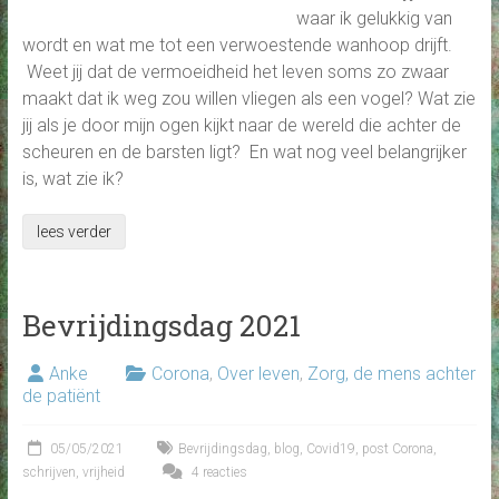
waar ik gelukkig van
wordt en wat me tot een verwoestende wanhoop drijft.
Weet jij dat de vermoeidheid het leven soms zo zwaar
maakt dat ik weg zou willen vliegen als een vogel? Wat zie
jij als je door mijn ogen kijkt naar de wereld die achter de
scheuren en de barsten ligt? En wat nog veel belangrijker
is, wat zie ik?
lees verder
Bevrijdingsdag 2021
Anke
Corona
,
Over leven
,
Zorg, de mens achter
de patiënt
05/05/2021
Bevrijdingsdag
,
blog
,
Covid19
,
post Corona
,
schrijven
,
vrijheid
4 reacties