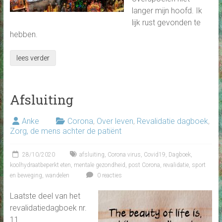
langer mijn hoofd. Ik
lijk rust gevonden te
hebben.
lees verder
Afsluiting
Anke
Corona
,
Over leven
,
Revalidatie dagboek
,
Zorg, de mens achter de patiënt
28/10/2020
afsluiting
,
Corona virus
,
Covid19
,
Dagboek
,
koolhydraatbeperkt eten
,
mentale gezondheid
,
post Corona
,
revalidatie
,
sport
en beweging
,
wandelen
0 reacties
Laatste deel van het
revalidatiedagboek nr.
11