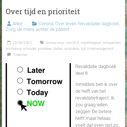
Over tijd en prioriteit
Anke
Corona
,
Over leven
,
Revalidatie dagboek
,
Zorg, de mens achter de patiënt
29/09/2020
Corona virus
,
corvid19
,
ergotherapeut
,
ontspannen
,
ontsteking schouder
,
prioriteien stellen
,
revalidatie
,
tijd
,
timemanagement
0 reacties
Revalidatie dagboek
deel 8
Inmiddels ben ik over
de helft van het
revalidatietraject. Ik
zou graag willen
zeggen ‘De betere
helft’ maar helaas
voelt dat even niet zo.