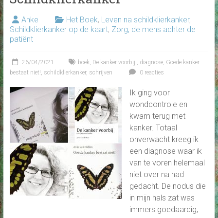
Anke
Het Boek
,
Leven na schildklierkanker
,
Schildklierkanker op de kaart
,
Zorg, de mens achter de
patiënt
26/04/2021
boek
,
De kanker voorbij!
,
diagnose
,
Goede kanker
bestaat niet!
,
schildklierkanker
,
schrijven
0 reacties
Ik ging voor
wondcontrole en
kwam terug met
kanker. Totaal
onverwacht kreeg ik
een diagnose waar ik
van te voren helemaal
niet over na had
gedacht. De nodus die
in mijn hals zat was
immers goedaardig,