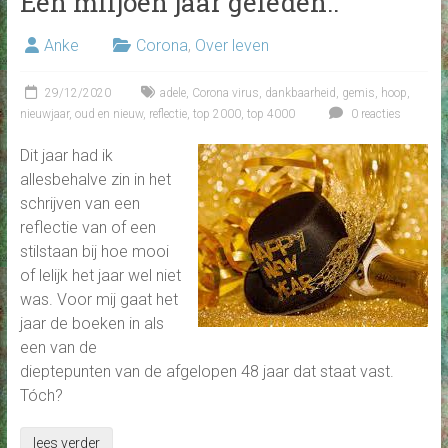
Een miljoen jaar geleden..
Anke
Corona
,
Over leven
29/12/2020
adele
,
Corona virus
,
dankbaarheid
,
gemis
,
hoop
,
nieuwjaar
,
oud en nieuw
,
reflectie
,
top 2000
,
top 4000
0 reacties
Dit jaar had ik
allesbehalve zin in het
schrijven van een
reflectie van of een
stilstaan bij hoe mooi
of lelijk het jaar wel niet
was. Voor mij gaat het
jaar de boeken in als
een van de
dieptepunten van de afgelopen 48 jaar dat staat vast.
Tóch?
lees verder