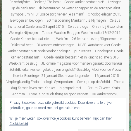
De schrijfster
Boeken/ The book
Goede kanker bestaat niet!
Lezingen
Op de bank met … de bestuurder, de wetenschapper en de zorgspecialist
symposium NFU “Goede zorg verleen je samen!”
Oncologiedagen 2015
Bewogen en bevlogen
30 mei opening Marikenhuis Nijmegen
Celsus
Invitational Conference 23 april 2015
Celsus blogs
On air bij Gezond en
Wel regio Nijmegen
Tussen Waal en Bruggen Web fm radio 13-12-2014
Goede Kanker bestaat niet! bij Web fm
26 februari Lezing/Signeersessie
Dekker vd Vegt
Bijzondere ontmoetingen
N.V.E. Aandacht voor Goede
kanker bestaat niet! onder endocrinologen
publicaties
Oncologica: Goede
kanker bestaat niet!
Goede kanker bestaat niet in Kracht ed. mei 2015
Weekkrant de Brug
JIJ online magazine voor mensen geraakt door kanker
Schildklierkanker, een geluk bij een ongeluk? Gastblog Mooi voor de Vrouw
Koerier Beuningen 21 januari Steun voor lotgenoten
16 januari 2015
Verpleegkundig Endocrinologie Symposium
Covergirl op de Schild
Thema
dag Samen leven met Kanker
In gesprek met…
Forum Zilveren Kruis
Achmea
There is no such thing as good cancer!
De kanker voorbij,
“over”leven na kanker
Persbericht
Interview Gezond & Wel
‘De kanker
Privacy & cookies: deze site gebruikt cookies. Door deze site te blijven
voorbij’ in de Gelderlander
Blogs
Blogs Overzicht
Over leven
De mens
gebruiken, ga je akkoord met het gebruik hiervan.
achter de patiënt
Revalidatie dagboek
Diabetes
Corona
Wil je meer weten, ook over hoe je cookies kunt beheren, kijk dan hier:
Schildklierkanker op de kaart
Leven na schildklierkanker
Onzichtbaar
Cookiebeleid
Ziek
columns Onzichtbaar Ziek
Tikkelverhalen
Reisverslagen
Canada/
Michigan
Florida
Fuerteventura
New York
Gastblogs
recensies