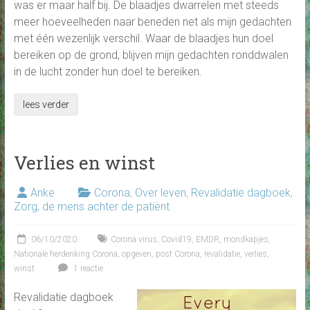
was er maar half bij. De blaadjes dwarrelen met steeds
meer hoeveelheden naar beneden net als mijn gedachten
met één wezenlijk verschil. Waar de blaadjes hun doel
bereiken op de grond, blijven mijn gedachten ronddwalen
in de lucht zonder hun doel te bereiken.
lees verder
Verlies en winst
Anke
Corona
,
Over leven
,
Revalidatie dagboek
,
Zorg, de mens achter de patiënt
06/10/2020
Corona virus
,
Covid19
,
EMDR
,
mondkapjes
,
Nationale herdenking Corona
,
opgeven
,
post Corona
,
revalidatie
,
verlies
,
winst
1 reactie
Revalidatie dagboek