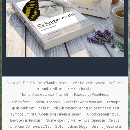
Copyright © 2026
"Goede"Kanker bestaat niet! / De kanker voorbij "over" leven
na kanker
. Alle rechten voorbehouden.
Thema:
Accelerate
door ThemeGrill. Powered by
WordPress
.
De schrijfster
Boeken/ The book
Goede kanker bestaat niet!
Lezingen
Op de bank met … de bestuurder, de wetenschapper en de zorgspecialist
symposium NFU “Goede zorg verleen je samen!”
Oncologiedagen 2015
Bewogen en bevlogen
30 mei opening Marikenhuis Nijmegen
Celsus
Invitational Conference 23 april 2015
Celsus blogs
On air bij Gezond en