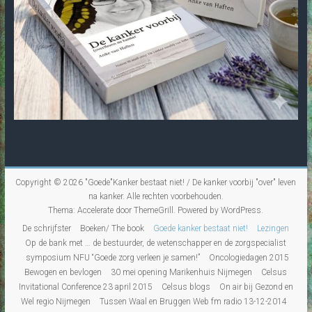
Copyright © 2026
"Goede"Kanker bestaat niet! / De kanker voorbij "over" leven
na kanker
. Alle rechten voorbehouden.
Thema:
Accelerate
door ThemeGrill. Powered by
WordPress
.
De schrijfster
Boeken/ The book
Goede kanker bestaat niet!
Lezingen
Op de bank met … de bestuurder, de wetenschapper en de zorgspecialist
symposium NFU “Goede zorg verleen je samen!”
Oncologiedagen 2015
Bewogen en bevlogen
30 mei opening Marikenhuis Nijmegen
Celsus
Invitational Conference 23 april 2015
Celsus blogs
On air bij Gezond en
Wel regio Nijmegen
Tussen Waal en Bruggen Web fm radio 13-12-2014