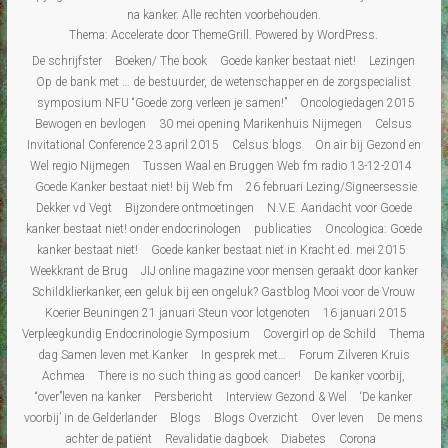
na kanker
. Alle rechten voorbehouden.
Thema:
Accelerate
door ThemeGrill. Powered by
WordPress
.
De schrijfster
Boeken/ The book
Goede kanker bestaat niet!
Lezingen
Op de bank met … de bestuurder, de wetenschapper en de zorgspecialist
symposium NFU “Goede zorg verleen je samen!”
Oncologiedagen 2015
Bewogen en bevlogen
30 mei opening Marikenhuis Nijmegen
Celsus
Invitational Conference 23 april 2015
Celsus blogs
On air bij Gezond en
Wel regio Nijmegen
Tussen Waal en Bruggen Web fm radio 13-12-2014
Goede Kanker bestaat niet! bij Web fm
26 februari Lezing/Signeersessie
Dekker vd Vegt
Bijzondere ontmoetingen
N.V.E. Aandacht voor Goede
kanker bestaat niet! onder endocrinologen
publicaties
Oncologica: Goede
kanker bestaat niet!
Goede kanker bestaat niet in Kracht ed. mei 2015
Weekkrant de Brug
JIJ online magazine voor mensen geraakt door kanker
Schildklierkanker, een geluk bij een ongeluk? Gastblog Mooi voor de Vrouw
Koerier Beuningen 21 januari Steun voor lotgenoten
16 januari 2015
Verpleegkundig Endocrinologie Symposium
Covergirl op de Schild
Thema
dag Samen leven met Kanker
In gesprek met…
Forum Zilveren Kruis
Achmea
There is no such thing as good cancer!
De kanker voorbij,
“over”leven na kanker
Persbericht
Interview Gezond & Wel
‘De kanker
voorbij’ in de Gelderlander
Blogs
Blogs Overzicht
Over leven
De mens
achter de patiënt
Revalidatie dagboek
Diabetes
Corona