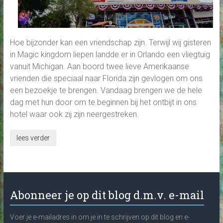
Hoe bijzonder kan een vriendschap zijn. Terwijl wij gisteren
in Magic kingdom liepen landde er in Orlando een vliegtuig
vanuit Michigan. Aan boord twee lieve Amerikaanse
vrienden die speciaal naar Florida zijn gevlogen om ons
een bezoekje te brengen. Vandaag brengen we de hele
dag met hun door om te beginnen bij het ontbijt in ons
hotel waar ook zij zijn neergestreken.
lees verder
Abonneer je op dit blog d.m.v. e-mail
Voer je e-mailadres in om je in te schrijven op dit blog en e-