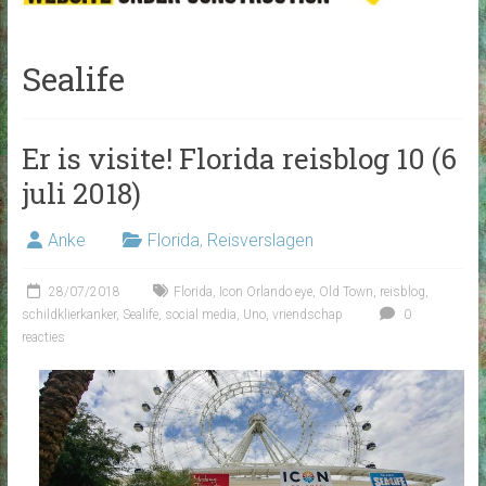
Sealife
Er is visite! Florida reisblog 10 (6
juli 2018)
Anke
Florida
,
Reisverslagen
28/07/2018
Florida
,
Icon Orlando eye
,
Old Town
,
reisblog
,
schildklierkanker
,
Sealife
,
social media
,
Uno
,
vriendschap
0
reacties