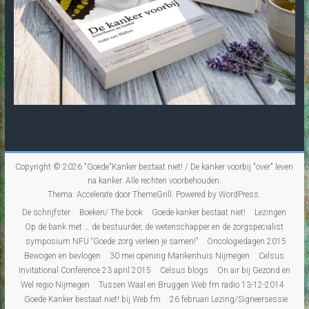
Copyright © 2026
"Goede"Kanker bestaat niet! / De kanker voorbij "over" leven
na kanker
. Alle rechten voorbehouden.
Thema:
Accelerate
door ThemeGrill. Powered by
WordPress
.
De schrijfster
Boeken/ The book
Goede kanker bestaat niet!
Lezingen
Op de bank met … de bestuurder, de wetenschapper en de zorgspecialist
symposium NFU “Goede zorg verleen je samen!”
Oncologiedagen 2015
Bewogen en bevlogen
30 mei opening Marikenhuis Nijmegen
Celsus
Invitational Conference 23 april 2015
Celsus blogs
On air bij Gezond en
Wel regio Nijmegen
Tussen Waal en Bruggen Web fm radio 13-12-2014
Goede Kanker bestaat niet! bij Web fm
26 februari Lezing/Signeersessie