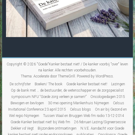
Copyright © 2026
"Goede"Kanker bestaat niet! / De kanker voorbij "over" leven
na kanker
. Alle rechten voorbehouden.
Thema:
Accelerate
door ThemeGrill. Powered by
WordPress
.
De schrijfster
Boeken/ The book
Goede kanker bestaat niet!
Lezingen
Op de bank met … de bestuurder, de wetenschapper en de zorgspecialist
symposium NFU “Goede zorg verleen je samen!”
Oncologiedagen 2015
Bewogen en bevlogen
30 mei opening Marikenhuis Nijmegen
Celsus
Invitational Conference 23 april 2015
Celsus blogs
On air bij Gezond en
Wel regio Nijmegen
Tussen Waal en Bruggen Web fm radio 13-12-2014
Goede Kanker bestaat niet! bij Web fm
26 februari Lezing/Signeersessie
Dekker vd Vegt
Bijzondere ontmoetingen
N.V.E. Aandacht voor Goede
kanker bestaat niet! onder endocrinologen
publicaties
Oncologica: Goede