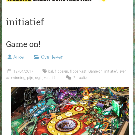
initiatief
Game on!
Anke
Over leven
12/04/2017
bal
,
flipperen
,
flipperkast
,
Game on
,
initiatief
,
leven
,
overwinning
,
pijn
,
regie
,
verdriet
2 reacties