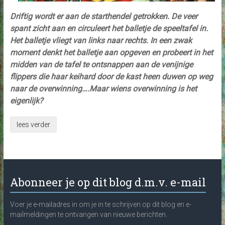
Driftig wordt er aan de starthendel getrokken. De veer
spant zicht aan en circuleert het balletje de speeltafel in.
Het balletje vliegt van links naar rechts. In een zwak
moment denkt het balletje aan opgeven en probeert in het
midden van de tafel te ontsnappen aan de venijnige
flippers die haar keihard door de kast heen duwen op weg
naar de overwinning….Maar wiens overwinning is het
eigenlijk?
lees verder
Abonneer je op dit blog d.m.v. e-mail
Voer je e-mailadres in om je in te schrijven op dit blog en e-
mailmeldingen te ontvangen van nieuwe berichten.