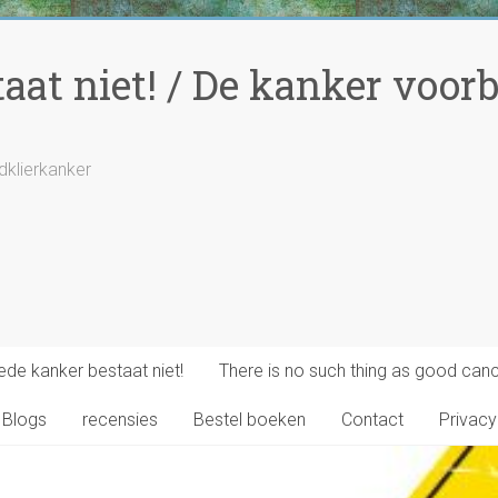
at niet! / De kanker voorbi
ldklierkanker
de kanker bestaat niet!
There is no such thing as good canc
Blogs
recensies
Bestel boeken
Contact
Privacy