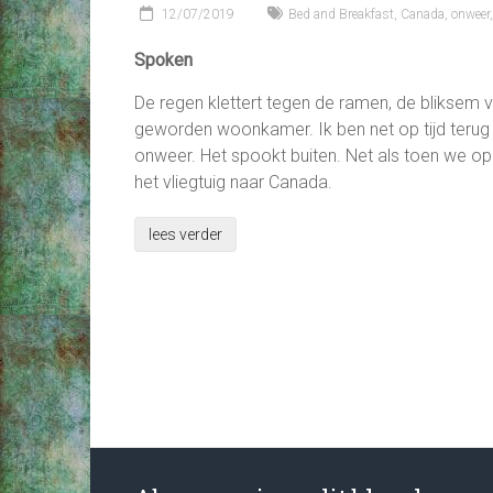
12/07/2019
Bed and Breakfast
,
Canada
,
onweer
Spoken
De regen klettert tegen de ramen, de bliksem v
geworden woonkamer. Ik ben net op tijd terug v
onweer. Het spookt buiten. Net als toen we op
het vliegtuig naar Canada.
lees verder