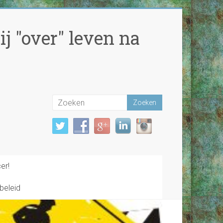
j "over" leven na
er!
beleid