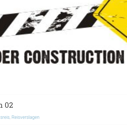
n 02
sreis
,
Reisverslagen