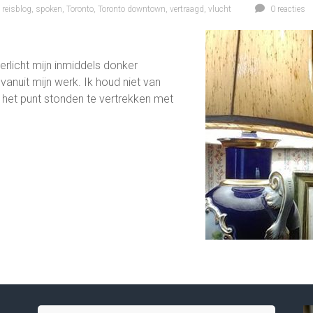
,
reisblog
,
spoken
,
Toronto
,
Toronto downtown
,
vertraagd
,
vlucht
0 reacties
erlicht mijn inmiddels donker
anuit mijn werk. Ik houd niet van
 het punt stonden te vertrekken met