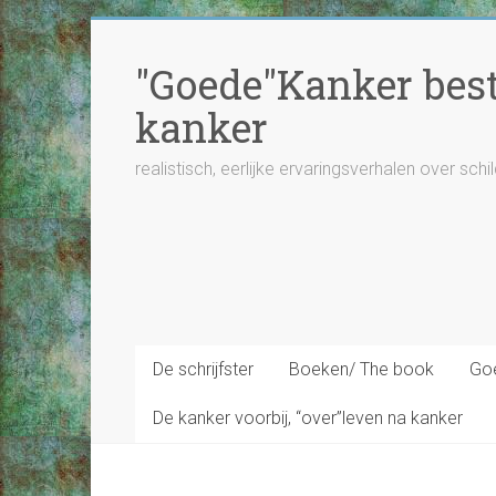
Ga
naar
"Goede"Kanker besta
inhoud
kanker
realistisch, eerlijke ervaringsverhalen over schi
De schrijfster
Boeken/ The book
Goe
De kanker voorbij, “over”leven na kanker