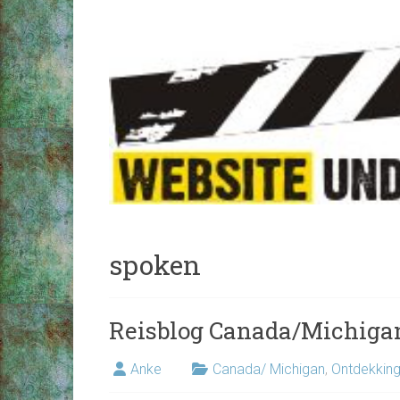
spoken
Reisblog Canada/Michiga
Anke
Canada/ Michigan
,
Ontdekking