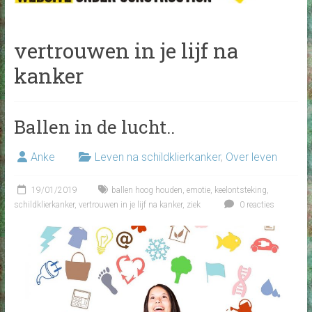
vertrouwen in je lijf na
kanker
Ballen in de lucht..
Anke
Leven na schildklierkanker
,
Over leven
19/01/2019
ballen hoog houden
,
emotie
,
keelontsteking
,
schildklierkanker
,
vertrouwen in je lijf na kanker
,
ziek
0 reacties