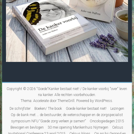
Copyright © 2026
"Goede"Kanker bestaat niet! / De kanker voorbij "over" leven
na kanker
. Alle rechten voorbehouden.
Thema:
Accelerate
door ThemeGrill. Powered by
WordPress
.
De schrijfster
Boeken/ The book
Goede kanker bestaat niet!
Lezingen
Op de bank met … de bestuurder, de wetenschapper en de zorgspecialist
symposium NFU “Goede zorg verleen je samen!”
Oncologiedagen 2015
Bewogen en bevlogen
30 mei opening Marikenhuis Nijmegen
Celsus
Invitational Conference 23 april 2015
Celsus blogs
On air bij Gezond en