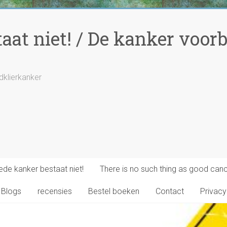
at niet! / De kanker voorbi
ldklierkanker
de kanker bestaat niet!
There is no such thing as good canc
Blogs
recensies
Bestel boeken
Contact
Privacy