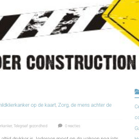
ildklierkanker op de kaart
,
Zorg, de mens achter de
C
c
erkanker
,
Telegraaf gezondheid
0 reacties
G
r altijd drukker is. Iedereen moet op de valreep nog íets.