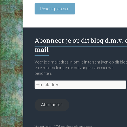
Abonneer je op dit blog d.m.v. 
mail
Voer je e-mailadres in om je in te schrijven op dit blo
en e-mailmeldingen te ontvangen van nieuwe
berichten.
E-
mailadres
Abonneren
Voeg je bij 474 andere abonnees