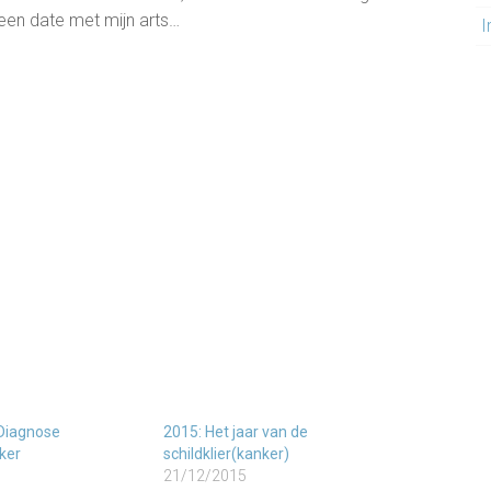
een date met mijn arts…
I
 Diagnose
2015: Het jaar van de
ker
schildklier(kanker)
21/12/2015