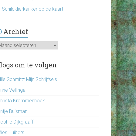
Schildklierkanker op de kaart
Archief
chief
logs om te volgen
llie Schmitz: Mijn Schrijfsels
nne Vellinga
hrista Krommenhoek
ntje Buisman
ophie Dijkgraaff
ies Huibers