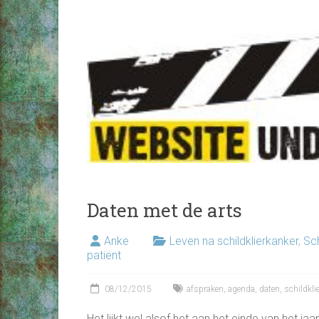
Daten met de arts
Anke
Leven na schildklierkanker
,
Sch
patiënt
08/12/2015
afspraken
,
agenda
,
daten
,
schildkli
Het lijkt wel alsof het aan het einde van het jaa