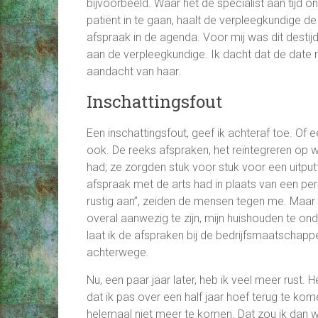
bijvoorbeeld. Waar het de specialist aan tijd 
patiënt in te gaan, haalt de verpleegkundige de
afspraak in de agenda. Voor mij was dit desti
aan de verpleegkundige. Ik dacht dat de date 
aandacht van haar.
Inschattingsfout
Een inschattingsfout, geef ik achteraf toe. O
ook. De reeks afspraken, het reïntegreren op w
had; ze zorgden stuk voor stuk voor een uitpu
afspraak met de arts had in plaats van een pe
rustig aan”, zeiden de mensen tegen me. Maar 
overal aanwezig te zijn, mijn huishouden te o
laat ik de afspraken bij de bedrijfsmaatschappe
achterwege.
Nu, een paar jaar later, heb ik veel meer rust
dat ik pas over een half jaar hoef terug te k
helemaal niet meer te komen. Dat zou ik dan w