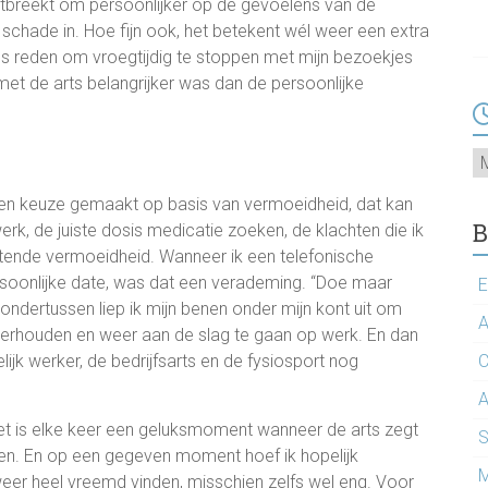
ontbreekt om persoonlijker op de gevoelens van de
 schade in. Hoe fijn ook, het betekent wél weer een extra
jds reden om vroegtijdig te stoppen met mijn bezoekjes
met de arts belangrijker was dan de persoonlijke
Ar
f een keuze gemaakt op basis van vermoeidheid, dat kan
B
erk, de juiste dosis medicatie zoeken, de klachten die ik
ttende vermoeidheid. Wanneer ik een telefonische
rsoonlijke date, was dat een verademing. “Doe maar
E
ondertussen liep ik mijn benen onder mijn kont uit om
A
nderhouden en weer aan de slag te gaan op werk. En dan
lijk werker, de bedrijfsarts en de fysiosport nog
C
A
. Het is elke keer een geluksmoment wanneer de arts zegt
S
omen. En op een gegeven moment hoef ik hopelijk
M
eer heel vreemd vinden, misschien zelfs wel eng. Voor