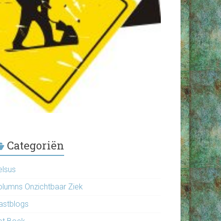
Categoriën
elsus
olumns Onzichtbaar Ziek
astblogs