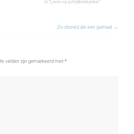
In "Leven na schildklierkanker"
Zo stoned als een garnaal
→
ste velden zijn gemarkeerd met
*