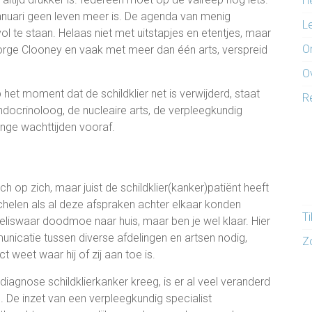
H
januari geen leven meer is. De agenda van menig
L
 vol te staan. Helaas niet met uitstapjes en etentjes, maar
O
orge Clooney en vaak met meer dan één arts, verspreid
O
het moment dat de schildklier net is verwijderd, staat
R
ndocrinoloog, de nucleaire arts, de verpleegkundig
ange wachttijden vooraf.
sch op zich, maar juist de schildklier(kanker)patiënt heeft
helen als al deze afspraken achter elkaar konden
T
eliswaar doodmoe naar huis, maar ben je wel klaar. Hier
catie tussen diverse afdelingen en artsen nodig,
Z
 weet waar hij of zij aan toe is.
 diagnose schildklierkanker kreeg, is er al veel veranderd
 De inzet van een verpleegkundig specialist