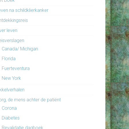
et Boek
even na schildklierkanker
ntdekkingsreis
ver leven
eisverslagen
Canada/ Michigan
Florida
Fuerteventura
New York
ikkelverhalen
org, de mens achter de patiënt
Corona
Diabetes
Revalidatie dagboek