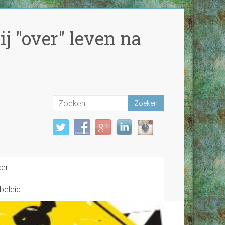
j "over" leven na
er!
beleid