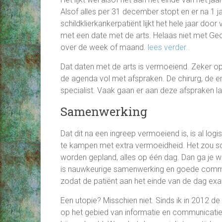
Alsof alles per 31 december stopt en er na 1 
schildklierkankerpatiënt lijkt het hele jaar door
met een date met de arts. Helaas niet met Ge
over de week of maand.
lees verder..
Dat daten met de arts is vermoeiend. Zeker op 
de agenda vol met afspraken. De chirurg, de e
specialist. Vaak gaan er aan deze afspraken l
Samenwerking
Dat dit na een ingreep vermoeiend is, is al logi
te kampen met extra vermoeidheid. Het zou sc
worden gepland, alles op één dag. Dan ga je w
is nauwkeurige samenwerking en goede communi
zodat de patiënt aan het einde van de dag exact
Een utopie? Misschien niet. Sinds ik in 2012 de
op het gebied van informatie en communicatie.