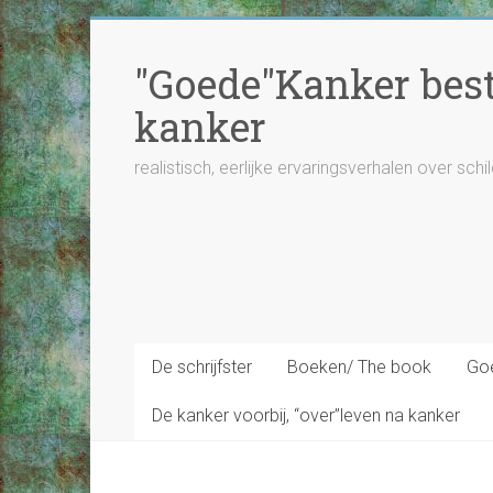
Ga
naar
"Goede"Kanker besta
inhoud
kanker
realistisch, eerlijke ervaringsverhalen over schi
De schrijfster
Boeken/ The book
Goe
De kanker voorbij, “over”leven na kanker