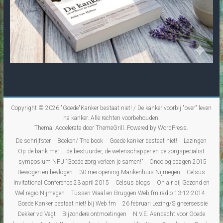
Copyright © 2026
"Goede"Kanker bestaat niet! / De kanker voorbij "over" leven
na kanker
. Alle rechten voorbehouden.
Thema:
Accelerate
door ThemeGrill. Powered by
WordPress
.
De schrijfster
Boeken/ The book
Goede kanker bestaat niet!
Lezingen
Op de bank met … de bestuurder, de wetenschapper en de zorgspecialist
symposium NFU “Goede zorg verleen je samen!”
Oncologiedagen 2015
Bewogen en bevlogen
30 mei opening Marikenhuis Nijmegen
Celsus
Invitational Conference 23 april 2015
Celsus blogs
On air bij Gezond en
Wel regio Nijmegen
Tussen Waal en Bruggen Web fm radio 13-12-2014
Goede Kanker bestaat niet! bij Web fm
26 februari Lezing/Signeersessie
Dekker vd Vegt
Bijzondere ontmoetingen
N.V.E. Aandacht voor Goede