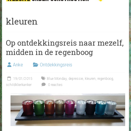
kleuren
Op ontdekkingsreis naar mezelf,
midden in de regenboog
Anke
Ontdekkingsreis
19/01/2015
Blue Monday
,
depressie
,
kleuren
,
regenboog
,
schildklierkanker
0 reacties