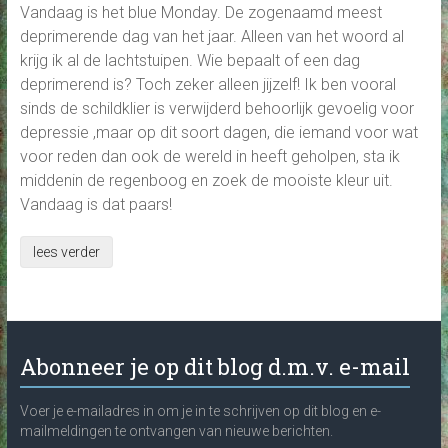
Vandaag is het blue Monday. De zogenaamd meest
deprimerende dag van het jaar. Alleen van het woord al
krijg ik al de lachtstuipen. Wie bepaalt of een dag
deprimerend is? Toch zeker alleen jijzelf! Ik ben vooral
sinds de schildklier is verwijderd behoorlijk gevoelig voor
depressie ,maar op dit soort dagen, die iemand voor wat
voor reden dan ook de wereld in heeft geholpen, sta ik
middenin de regenboog en zoek de mooiste kleur uit.
Vandaag is dat paars!
lees verder
Abonneer je op dit blog d.m.v. e-mail
Voer je e-mailadres in om je in te schrijven op dit blog en e-
mailmeldingen te ontvangen van nieuwe berichten.