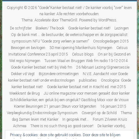
Copyright © 2026
"Goede"Kanker bestaat niet! / De kanker voorbij "over" leven
na kanker
. Alle rechten voorbehouden.
Thema:
Accelerate
door ThemeGrill. Powered by
WordPress
.
De schrijfster
Boeken/ The book
Goede kanker bestaat niet!
Lezingen
Op de bank met … de bestuurder, de wetenschapper en de zorgspecialist
symposium NFU “Goede zorg verleen je samen!”
Oncologiedagen 2015
Bewogen en bevlogen
30 mei opening Marikenhuis Nijmegen
Celsus
Invitational Conference 23 april 2015
Celsus blogs
On air bij Gezond en
Wel regio Nijmegen
Tussen Waal en Bruggen Web fm radio 13-12-2014
Goede Kanker bestaat niet! bij Web fm
26 februari Lezing/Signeersessie
Dekker vd Vegt
Bijzondere ontmoetingen
N.V.E. Aandacht voor Goede
kanker bestaat niet! onder endocrinologen
publicaties
Oncologica: Goede
kanker bestaat niet!
Goede kanker bestaat niet in Kracht ed. mei 2015
Weekkrant de Brug
JIJ online magazine voor mensen geraakt door kanker
Schildklierkanker, een geluk bij een ongeluk? Gastblog Mooi voor de Vrouw
Koerier Beuningen 21 januari Steun voor lotgenoten
16 januari 2015
Verpleegkundig Endocrinologie Symposium
Covergirl op de Schild
Thema
dag Samen leven met Kanker
In gesprek met…
Forum Zilveren Kruis
Achmea
There is no such thing as good cancer!
De kanker voorbij,
“over”leven na kanker
Persbericht
Interview Gezond & Wel
‘De kanker
Privacy & cookies: deze site gebruikt cookies. Door deze site te blijven
voorbij’ in de Gelderlander
Blogs
Blogs Overzicht
Over leven
De mens