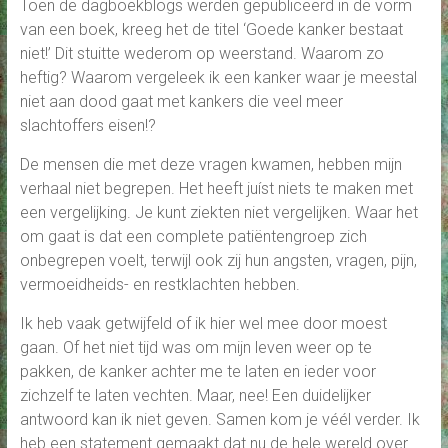
Toen de dagboekblogs werden gepubliceerd in de vorm
van een boek, kreeg het de titel ‘Goede kanker bestaat
niet!’ Dit stuitte wederom op weerstand. Waarom zo
heftig? Waarom vergeleek ik een kanker waar je meestal
niet aan dood gaat met kankers die veel meer
slachtoffers eisen!?
De mensen die met deze vragen kwamen, hebben mijn
verhaal niet begrepen. Het heeft juíst niets te maken met
een vergelijking. Je kunt ziekten niet vergelijken. Waar het
om gaat is dat een complete patiëntengroep zich
onbegrepen voelt, terwijl ook zij hun angsten, vragen, pijn,
vermoeidheids- en restklachten hebben.
Ik heb vaak getwijfeld of ik hier wel mee door moest
gaan. Of het niet tijd was om mijn leven weer op te
pakken, de kanker achter me te laten en ieder voor
zichzelf te laten vechten. Maar, nee! Een duidelijker
antwoord kan ik niet geven. Samen kom je véél verder. Ik
heb een statement gemaakt dat nu de hele wereld over