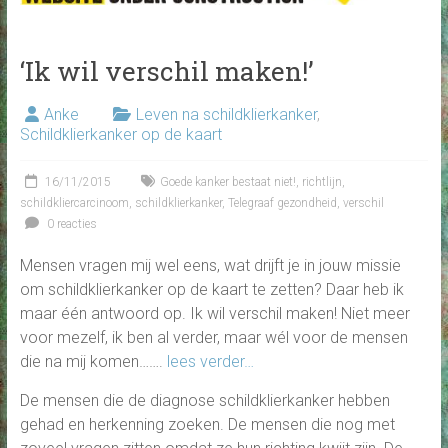
‘Ik wil verschil maken!’
Anke
Leven na schildklierkanker
,
Schildklierkanker op de kaart
16/11/2015
Goede kanker bestaat niet!
,
richtlijn
,
schildkliercarcinoom
,
schildklierkanker
,
Telegraaf gezondheid
,
verschil
0 reacties
Mensen vragen mij wel eens, wat drijft je in jouw missie
om schildklierkanker op de kaart te zetten? Daar heb ik
maar één antwoord op. Ik wil verschil maken! Niet meer
voor mezelf, ik ben al verder, maar wél voor de mensen
die na mij komen…….
lees verder…
De mensen die de diagnose schildklierkanker hebben
gehad en herkenning zoeken. De mensen die nog met