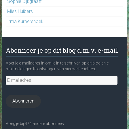
Sophie Dijkgraaff
Mies Huibers
Irma Kurpershoek
Abonneer je op dit blog d.m.v. e-mail
Voer je e-mailadres in om je in te schrijven op dit blog en e-
mailmeldingen te ontvangen van nieuwe berichten.
E-
mailadres
Abonneren
Voeg je bij 474 andere abonnees