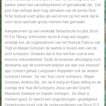
kanker zeker niet vanzelfsprekend of gemakkelijk zijn. Dat
juist mijn verhaal deel mag uitmaken van dit eerste Non-
fictie festival voelt aldus als een kroon op het werk dat ik
voor deze speciale groep mensen heb gemaakt.
Aangekomen op een werkelijk fantastische locatie, Boot
013 in Tilburg, ontmoeten wij en ik mag wel zeggen,
eindelijk live, de organisatoren van het festival, Patrice van
Trigt en Marjan Gorissen de laatste is tevens één van de
acht schrijvers. Ondanks dat ik hen niet ken voel ik een
enorme vebondenheid. Sinds de bewuste uitnodiging voor
deelname aan dit evenment hebben we dan ook intensief
app contact gehad. Langzaam druppelen ook de andere
schrijvers binnen. De vier ‘true crime’ schrijvers , Majan
Gorissen, Andries Bik, Jim de Koning en Klaas wilting en de
overige drie ‘true life”schrijvers, Anya van der Gracht,
Marianne Swinkels en Sander Verheijen. De sfeer is
meteen goed. Er heerst een ongedwongen gezelligheid.
Ondertussen loopt ook de onderverdieping van Boot 013