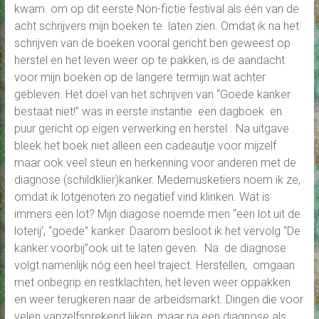
kwam om op dit eerste Non-fictie festival als één van de
acht schrijvers mijn boeken te laten zien. Omdat ik na het
schrijven van de boeken vooral gericht ben geweest op
herstel en het leven weer op te pakken, is de aandacht
voor mijn boeken op de langere termijn wat achter
gebleven. Het doel van het schrijven van “Goede kanker
bestaat niet!” was in eerste instantie een dagboek en
puur gericht op eigen verwerking en herstel . Na uitgave
bleek het boek niet alleen een cadeautje voor mijzelf
maar ook veel steun en herkenning voor anderen met de
diagnose (schildklier)kanker. Medemusketiers noem ik ze,
omdat ik lotgenoten zo negatief vind klinken. Wat is
immers een lot? Mijn diagose noemde men “een lot uit de
loterij’, “goede” kanker. Daarom besloot ik het vervolg “De
kanker voorbij”ook uit te laten geven. Na de diagnose
volgt namenlijk nóg een heel traject. Herstellen, omgaan
met onbegrip en restklachten, het leven weer oppakken
en weer terugkeren naar de arbeidsmarkt. Dingen die voor
velen vanzelfsprekend lijken, maar na een diagnose als