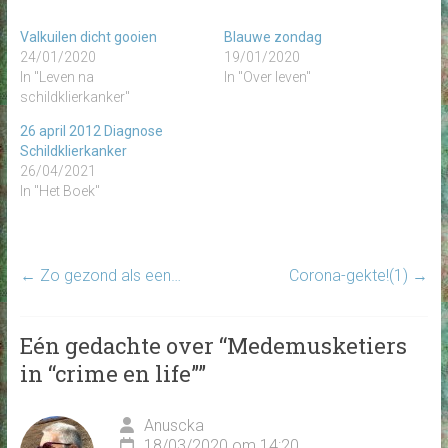
Valkuilen dicht gooien
Blauwe zondag
24/01/2020
19/01/2020
In "Leven na
In "Over leven"
schildklierkanker"
26 april 2012 Diagnose
Schildklierkanker
26/04/2021
In "Het Boek"
←
Zo gezond als een…
Corona-gekte!(1)
→
Eén gedachte over “
Medemusketiers
in “crime en life”
”
Anuscka
18/03/2020 om 14:20