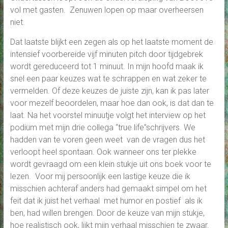
vol met gasten. Zenuwen lopen op maar overheersen
niet.
Dat laatste blijkt een zegen als op het laatste moment de
intensief voorbereide vijf minuten pitch door tijdgebrek
wordt gereduceerd tot 1 minuut. In mijn hoofd maak ik
snel een paar keuzes wat te schrappen en wat zeker te
vermelden. Of deze keuzes de juiste zijn, kan ik pas later
voor mezelf beoordelen, maar hoe dan ook, is dat dan te
laat. Na het voorstel minuutje volgt het interview op het
podium met mijn drie collega “true life”schrijvers. We
hadden van te voren geen weet van de vragen dus het
verloopt heel spontaan. Ook wanneer ons ter plekke
wordt gevraagd om een klein stukje uit ons boek voor te
lezen. Voor mij persoonlijk een lastige keuze die ik
misschien achteraf anders had gemaakt simpel om het
feit dat ik juist het verhaal met humor en postief als ik
ben, had willen brengen. Door de keuze van mijn stukje,
hoe realistisch ook, lijkt mijn verhaal misschien te zwaar.