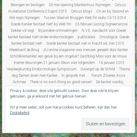
Bewogen en bevlogen
30 mei opening Marikenhuis Nijmegen
Celsus
Invitational Conference 23 april 2015
Celsus blogs
On air bij Gezond en
Wel regio Nijmegen
Tussen Waal en Bruggen Web fm radio 13-12-2014
Goede Kanker bestaat niet! bij Web fm
26 februari Lezing/Signeersessie
Dekker vd Vegt
Bijzondere ontmoetingen
N.V.E. Aandacht voor Goede
kanker bestaat niet! onder endocrinologen
publicaties
Oncologica: Goede
kanker bestaat niet!
Goede kanker bestaat niet in Kracht ed. mei 2015
Weekkrant de Brug
JIJ online magazine voor mensen geraakt door kanker
Schildklierkanker, een geluk bij een ongeluk? Gastblog Mooi voor de Vrouw
Koerier Beuningen 21 januari Steun voor lotgenoten
16 januari 2015
Verpleegkundig Endocrinologie Symposium
Covergirl op de Schild
Thema
dag Samen leven met Kanker
In gesprek met…
Forum Zilveren Kruis
Achmea
There is no such thing as good cancer!
De kanker voorbij,
“over”leven na kanker
Persbericht
Interview Gezond & Wel
‘De kanker
Privacy & cookies: deze site gebruikt cookies. Door deze site te blijven
voorbij’ in de Gelderlander
Blogs
Blogs Overzicht
Over leven
De mens
gebruiken, ga je akkoord met het gebruik hiervan.
achter de patiënt
Revalidatie dagboek
Diabetes
Corona
Wil je meer weten, ook over hoe je cookies kunt beheren, kijk dan hier:
Schildklierkanker op de kaart
Leven na schildklierkanker
Onzichtbaar
Cookiebeleid
Ziek
columns Onzichtbaar Ziek
Tikkelverhalen
Reisverslagen
Canada/
Michigan
Florida
Fuerteventura
New York
Gastblogs
recensies
Bestel boeken
Contact
Privacybeleid