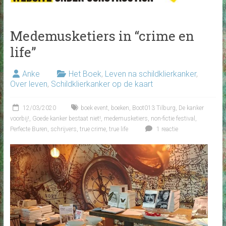
Medemusketiers in “crime en
life”
Anke
Het Boek
,
Leven na schildklierkanker
,
Over leven
,
Schildklierkanker op de kaart
12/03/2020
boek event
,
boeken
,
Boot013 Tilburg
,
De kanker
voorbij!
,
Goede kanker bestaat niet!
,
medemusketiers
,
non-fictie festival
,
Perfecte Buren
,
schrijvers
,
true crime
,
true life
1 reactie