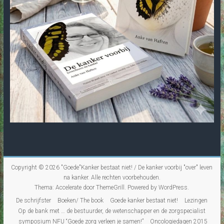
Copyright © 2026
"Goede"Kanker bestaat niet! / De kanker voorbij "over" leven
na kanker
. Alle rechten voorbehouden.
Thema:
Accelerate
door ThemeGrill. Powered by
WordPress
.
De schrijfster
Boeken/ The book
Goede kanker bestaat niet!
Lezingen
Op de bank met … de bestuurder, de wetenschapper en de zorgspecialist
symposium NFU “Goede zorg verleen je samen!”
Oncologiedagen 2015