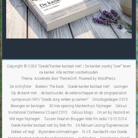
Copyright © 2026
"Goede"Kanker bestaat niet! / De kanker voorbij "over" leven
na kanker
. Alle rechten voorbehouden.
Thema:
Accelerate
door ThemeGrill. Powered by
WordPress
.
De schrijfster
Boeken/ The book
Goede kanker bestaat niet!
Lezingen
Op de bank met … de bestuurder, de wetenschapper en de zorgspecialist
symposium NFU “Goede zorg verleen je samen!”
Oncologiedagen 2015
Bewogen en bevlogen
30 mei opening Marikenhuis Nijmegen
Celsus
Invitational Conference 23 april 2015
Celsus blogs
On air bij Gezond en
Wel regio Nijmegen
Tussen Waal en Bruggen Web fm radio 13-12-2014
Goede Kanker bestaat niet! bij Web fm
26 februari Lezing/Signeersessie
Dekker vd Vegt
Bijzondere ontmoetingen
N.V.E. Aandacht voor Goede