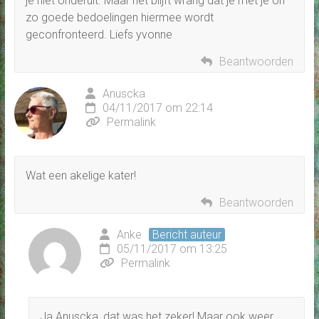
je niet onderuit. Maar het blijft wrang dat je met je oh
zo goede bedoelingen hiermee wordt
geconfronteerd. Liefs yvonne
Beantwoorden
Anuscka
04/11/2017 om 22:14
Permalink
Wat een akelige kater!
Beantwoorden
Anke
Bericht auteur
05/11/2017 om 13:25
Permalink
Ja Anuscka, dat was het zeker! Maar ook weer