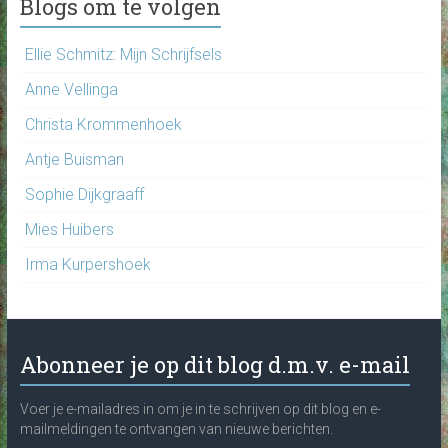
Blogs om te volgen
Ellie Schmitz: Mijn Schrijfsels
Anne Vellinga
Christa Krommenhoek
Antje Buisman
Sophie Dijkgraaff
Mies Huibers
Irma Kurpershoek
Abonneer je op dit blog d.m.v. e-mail
Voer je e-mailadres in om je in te schrijven op dit blog en e-
mailmeldingen te ontvangen van nieuwe berichten.