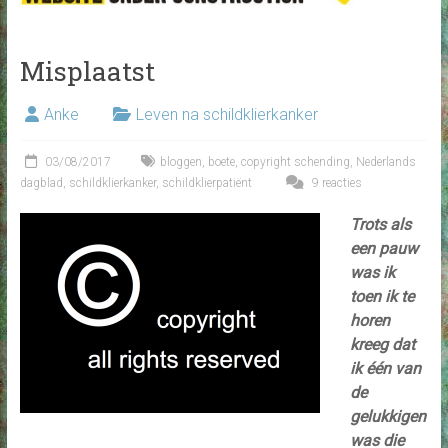
Misplaatst
Anke
Leven na schildklierkanker
03/08/2017
bloggen
,
boete
,
copyright schending
,
Nederlands
dagblad
,
schildklierkanker
,
schildklierpatiënt
9 reacties
Trots als
een pauw
was ik
toen ik te
horen
kreeg dat
ik één van
de
gelukkigen
was die