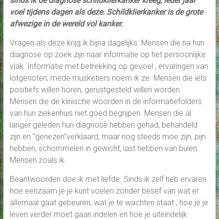
sinds ik de diagnose schildklierkanker kreeg, ieder jaar
voel tijdens dagen als deze. Schildklierkanker is de grote
afwezige in de wereld vol kanker.
Vragen als deze krijg ik bijna dagelijks. Mensen die na hun
diagnose op zoek zijn naar informatie op het persoonlijke
vlak. Informatie met betrekking op gevoel , ervaringen van
lotgenoten, mede musketiers noem ik ze. Mensen die iets
positiefs willen horen, gerustgesteld willen worden.
Mensen die de klinische woorden in de informatiefolders
van hun ziekenhuis niet goed begrijpen. Mensen die al
langer geleden hun diagnose hebben gehad, behandeld
zijn en “genezen”verklaard, maar nog steeds moe zijn, pijn
hebben, schommelen in gewicht, last hebben van buien.
Mensen zoals ik.
Beantwoorden doe ik met liefde. Sinds ik zelf heb ervaren
hoe eenzaam je je kunt voelen zonder besef van wat er
allemaal gaat gebeuren, wat je te wachten staat , hoe je je
leven verder moet gaan indelen en hoe je uiteindelijk