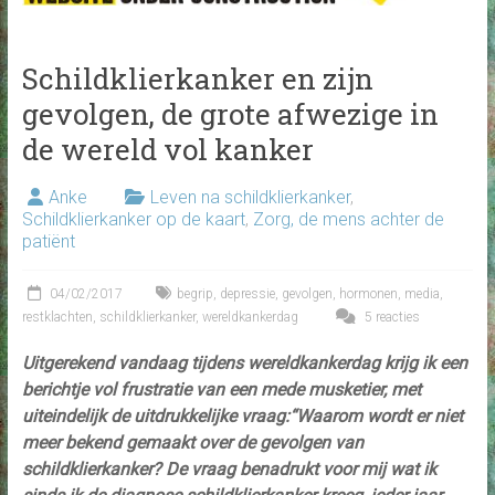
Schildklierkanker en zijn
gevolgen, de grote afwezige in
de wereld vol kanker
Anke
Leven na schildklierkanker
,
Schildklierkanker op de kaart
,
Zorg, de mens achter de
patiënt
04/02/2017
begrip
,
depressie
,
gevolgen
,
hormonen
,
media
,
restklachten
,
schildklierkanker
,
wereldkankerdag
5 reacties
Uitgerekend vandaag tijdens wereldkankerdag krijg ik een
berichtje vol frustratie van een mede musketier, met
uiteindelijk de uitdrukkelijke vraag:“Waarom wordt er niet
meer bekend gemaakt over de gevolgen van
schildklierkanker? De vraag benadrukt voor mij wat ik