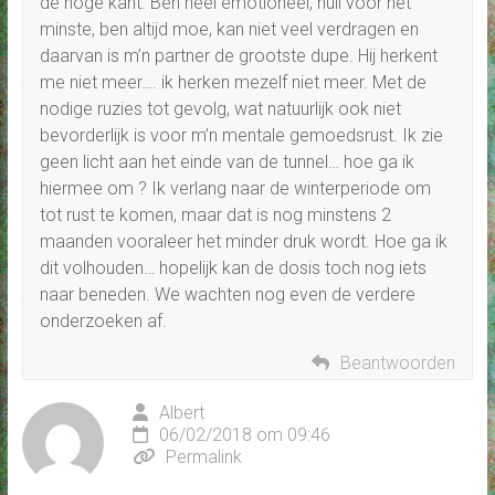
de hoge kant. Ben heel emotioneel, huil voor het
minste, ben altijd moe, kan niet veel verdragen en
daarvan is m’n partner de grootste dupe. Hij herkent
me niet meer…. ik herken mezelf niet meer. Met de
nodige ruzies tot gevolg, wat natuurlijk ook niet
bevorderlijk is voor m’n mentale gemoedsrust. Ik zie
geen licht aan het einde van de tunnel… hoe ga ik
hiermee om ? Ik verlang naar de winterperiode om
tot rust te komen, maar dat is nog minstens 2
maanden vooraleer het minder druk wordt. Hoe ga ik
dit volhouden… hopelijk kan de dosis toch nog iets
naar beneden. We wachten nog even de verdere
onderzoeken af.
Beantwoorden
Albert
06/02/2018 om 09:46
Permalink