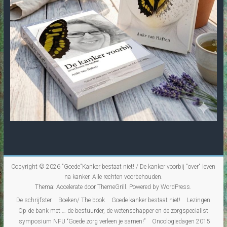
Copyright © 2026
"Goede"Kanker bestaat niet! / De kanker voorbij "over" leven
na kanker
. Alle rechten voorbehouden.
Thema:
Accelerate
door ThemeGrill. Powered by
WordPress
.
De schrijfster
Boeken/ The book
Goede kanker bestaat niet!
Lezingen
Op de bank met … de bestuurder, de wetenschapper en de zorgspecialist
symposium NFU “Goede zorg verleen je samen!”
Oncologiedagen 2015