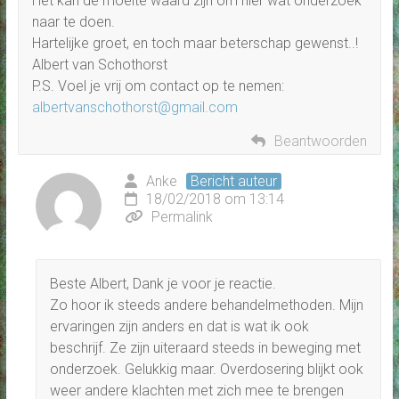
Het kan de moeite waard zijn om hier wat onderzoek
naar te doen.
Hartelijke groet, en toch maar beterschap gewenst..!
Albert van Schothorst
P.S. Voel je vrij om contact op te nemen:
albertvanschothorst@gmail.com
Beantwoorden
Anke
Bericht auteur
18/02/2018 om 13:14
Permalink
Beste Albert, Dank je voor je reactie.
Zo hoor ik steeds andere behandelmethoden. Mijn
ervaringen zijn anders en dat is wat ik ook
beschrijf. Ze zijn uiteraard steeds in beweging met
onderzoek. Gelukkig maar. Overdosering blijkt ook
weer andere klachten met zich mee te brengen