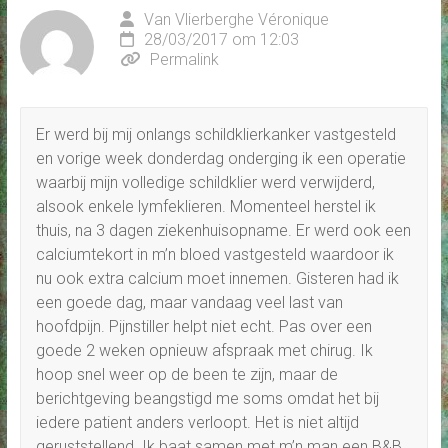
Van Vlierberghe Véronique
28/03/2017 om 12:03
Permalink
Er werd bij mij onlangs schildklierkanker vastgesteld
en vorige week donderdag onderging ik een operatie
waarbij mijn volledige schildklier werd verwijderd,
alsook enkele lymfeklieren. Momenteel herstel ik
thuis, na 3 dagen ziekenhuisopname. Er werd ook een
calciumtekort in m’n bloed vastgesteld waardoor ik
nu ook extra calcium moet innemen. Gisteren had ik
een goede dag, maar vandaag veel last van
hoofdpijn. Pijnstiller helpt niet echt. Pas over een
goede 2 weken opnieuw afspraak met chirug. Ik
hoop snel weer op de been te zijn, maar de
berichtgeving beangstigd me soms omdat het bij
iedere patient anders verloopt. Het is niet altijd
geruststellend. Ik baat samen met m’n man een B&B