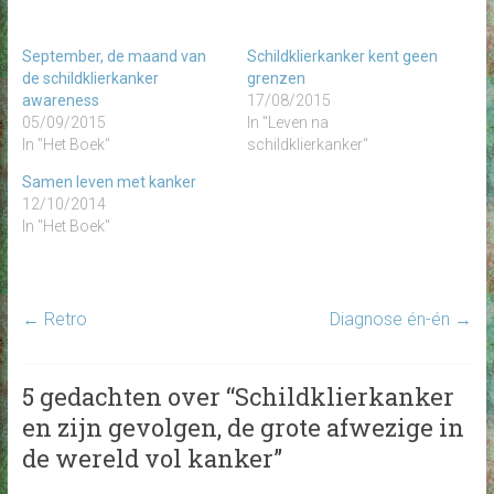
September, de maand van
Schildklierkanker kent geen
de schildklierkanker
grenzen
awareness
17/08/2015
05/09/2015
In "Leven na
In "Het Boek"
schildklierkanker"
Samen leven met kanker
12/10/2014
In "Het Boek"
←
Retro
Diagnose én-én
→
5 gedachten over “
Schildklierkanker
en zijn gevolgen, de grote afwezige in
de wereld vol kanker
”