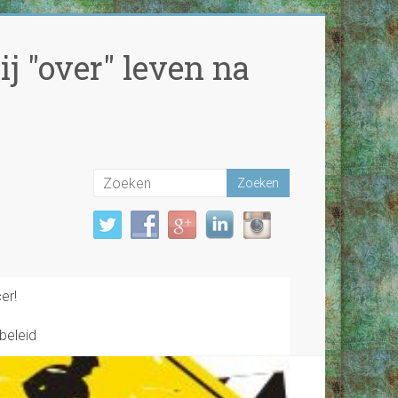
j "over" leven na
er!
beleid