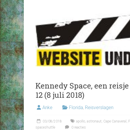
Kennedy Space, een reisje
12 (8 juli 2018)
Anke
Florida
,
Reisverslagen
03/08/2018
apollo
,
astronaut
,
Cape Canaveral
,
F
spaceshuttle
0 reacties