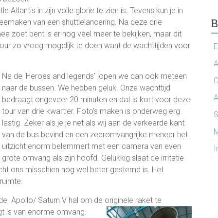
lantis in zijn volle glorie te zien is. Tevens kun je in
B
eemaken van een shuttlelancering. Na deze drie
ee zoet bent is er nog veel meer te bekijken, maar dit
 tour zo vroeg mogelijk te doen want de wachttijden voor
E
A
Na de ‘Heroes and legends’ lopen we dan ook meteen
C
naar de bussen. We hebben geluk. Onze wachttijd
A
bedraagt ongeveer 20 minuten en dat is kort voor deze
tour van drie kwartier. Foto’s maken is onderweg erg
S
lastig. Zeker als je je net als wij aan de verkeerde kant
M
van de bus bevind en een zeeromvangrijke meneer het
uitzicht enorm belemmert met een camera van even
I
grote omvang als zijn hoofd. Gelukkig slaat de irritatie
icht ons misschien nog wel beter gestemd is. Het
ruimte.
e Apollo/ Saturn V hal om de originele raket te
gt is van enorme omvang.