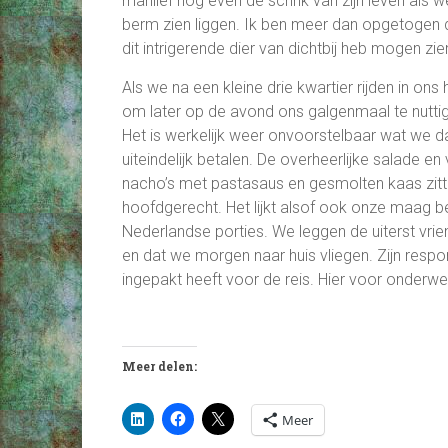
manlief nog even de schrik van zijn leven als 
berm zien liggen. Ik ben meer dan opgetogen 
dit intrigerende dier van dichtbij heb mogen zie
Als we na een kleine drie kwartier rijden in o
om later op de avond ons galgenmaal te nuttige
Het is werkelijk weer onvoorstelbaar wat we da
uiteindelijk betalen. De overheerlijke salade e
nacho’s met pastasaus en gesmolten kaas zitten
hoofdgerecht. Het lijkt alsof ook onze maag b
Nederlandse porties. We leggen de uiterst vrie
en dat we morgen naar huis vliegen. Zijn respo
ingepakt heeft voor de reis. Hier voor onderweg 
Meer delen:
Meer