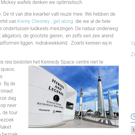
Mickey wafels denken we optimistisch.
. De rit van drie kwartier valt reuze mee. We hebben de
rhit van
Kenny Chesney , get along
die we al de hele
e ondertussen luidkeels meezingen. De natuur onderweg
 alligators, de grootste gieren, en zelfs een zee arend
latformen liggen. Indrukwekkend . Zoiets kennen wij in
T
Z
ze reis besloten het Kennedy Space centre niet te
 space,
ns
. Bij de
ronaut
deze dag
 op neer
, de tour
 bezoek
 Raket
Ar
en bezoek