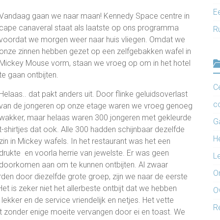
Ee
Vandaag gaan we naar maan! Kennedy Space centre in
cape canaveral staat als laatste op ons programma
R
voordat we morgen weer naar huis vliegen. Omdat we
onze zinnen hebben gezet op een zelfgebakken wafel in
Mickey Mouse vorm, staan we vroeg op om in het hotel
te gaan ontbijten.
C
Helaas.. dat pakt anders uit. Door flinke geluidsoverlast
c
van de jongeren op onze etage waren we vroeg genoeg
wakker, maar helaas waren 300 jongeren met gekleurde
G
t-shirtjes dat ook. Alle 300 hadden schijnbaar dezelfde
H
zin in Mickey wafels. In het restaurant was het een
drukte en voorla herrie van jewelste. Er was geen
L
doorkomen aan om te kunnen ontbijten. Al zwaar
O
en door diezelfde grote groep, zijn we naar de eerste
t is zeker niet het allerbeste ontbijt dat we hebben
O
ekker en de service vriendelijk en netjes. Het vette
R
ordt zonder enige moeite vervangen door ei en toast. We