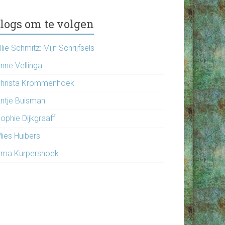
logs om te volgen
llie Schmitz: Mijn Schrijfsels
nne Vellinga
hrista Krommenhoek
ntje Buisman
ophie Dijkgraaff
ies Huibers
rma Kurpershoek