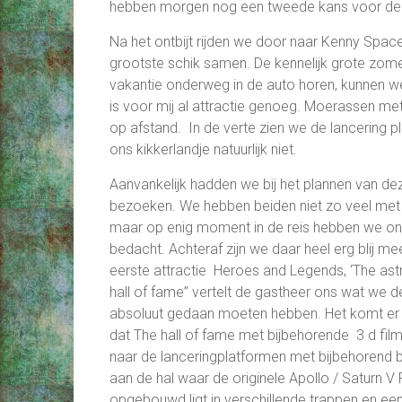
hebben morgen nog een tweede kans voor de 
Na het ontbijt rijden we door naar Kenny Space
grootste schik samen. De kennelijk grote zome
vakantie onderweg in de auto horen, kunnen w
is voor mij al attractie genoeg. Moerassen met
op afstand. In de verte zien we de lancering p
ons kikkerlandje natuurlijk niet.
Aanvankelijk hadden we bij het plannen van de
bezoeken. We
hebben beiden niet zo veel met
maar op enig moment in de reis hebben we o
bedacht. Achteraf zijn we daar heel erg blij mee
eerste attractie Heroes and Legends, ‘The ast
hall of fame” vertelt de gastheer ons wat we 
absoluut gedaan moeten hebben. Het komt er
dat The hall of fame met bijbehorende 3 d film
naar de lanceringplatformen met bijbehorend
aan de hal waar de originele Apollo / Saturn V
opgebouwd ligt in verschillende trappen en e