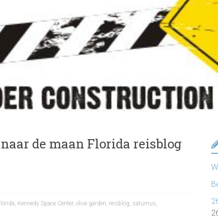
 naar de maan Florida reisblog
Wa
B
2
lorida
,
Kennedy Space Center
,
olive garden
,
reisblog
,
saturnus
,
2