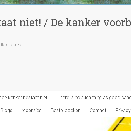
at niet! / De kanker voorbi
ldklierkanker
de kanker bestaat niet!
There is no such thing as good canc
Blogs
recensies
Bestel boeken
Contact
Privacy