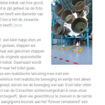
leine indruk van hoe groot,
t in zijn geheel op de foto
 en heeft een diameter van
 ton is het de zwaarste
n heeft
.( bron
 een klein hapje eten, en
en gedaan, stappen we
. Daar aan gekomen stappen
de originele spaceshuttle
t indruk. Daarnaast wordt
 naar het toilet gaan,
we een realistieche lancering mee met een
erience met realistische beweging en eentje met alleen
ngewijd, durven we de beweging wel aan. Even later zitten
t van de G krachten achterovergedrukt in onze stoel.
 begeeft, lijken we gewichtloos te zweven in de ruimte
n aangrijpend bezoek aan het ‘forever remebered” een