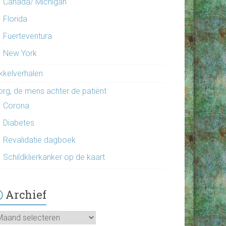
Canada/ Michigan
Florida
Fuerteventura
New York
ikkelverhalen
org, de mens achter de patiënt
Corona
Diabetes
Revalidatie dagboek
Schildklierkanker op de kaart
Archief
chief