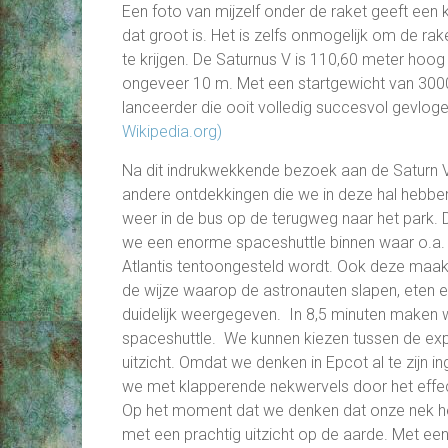
Een foto van mijzelf onder de raket geeft een k
dat groot is. Het is zelfs onmogelijk om de rake
te krijgen. De Saturnus V is 110,60 meter hoog
ongeveer 10 m. Met een startgewicht van 3000
lanceerder die ooit volledig succesvol gevloge
Wikipedia.org)
Na dit indrukwekkende bezoek aan de Saturn V,
andere ontdekkingen die we in deze hal hebb
weer in de bus op de terugweg naar het park
we een enorme spaceshuttle binnen waar o.a. 
Atlantis tentoongesteld wordt. Ook deze maak
de wijze waarop de astronauten slapen, eten en
duidelijk weergegeven. In 8,5 minuten maken 
spaceshuttle. We kunnen kiezen tussen de exp
uitzicht. Omdat we denken in Epcot al te zijn i
we met klapperende nekwervels door het effec
Op het moment dat we denken dat onze nek het
met een prachtig uitzicht op de aarde. Met ee