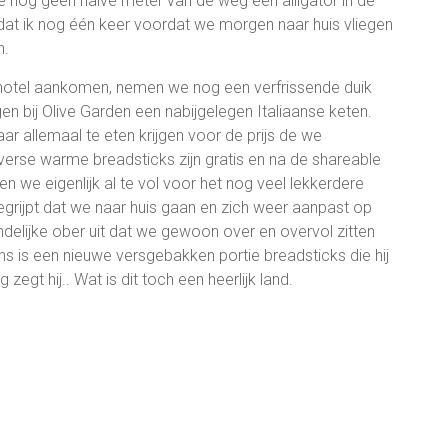
we nog geen halve meter van de weg een alligator in de
dat ik nog één keer voordat we morgen naar huis vliegen
n.
ns hotel aankomen, nemen we nog een verfrissende duik
n bij Olive Garden een nabijgelegen Italiaanse keten.
ar allemaal te eten krijgen voor de prijs de we
n verse warme breadsticks zijn gratis en na de shareable
 we eigenlijk al te vol voor het nog veel lekkerdere
egrijpt dat we naar huis gaan en zich weer aanpast op
ndelijke ober uit dat we gewoon over en overvol zitten
ns is een nieuwe versgebakken portie breadsticks die hij
zegt hij.. Wat is dit toch een heerlijk land.