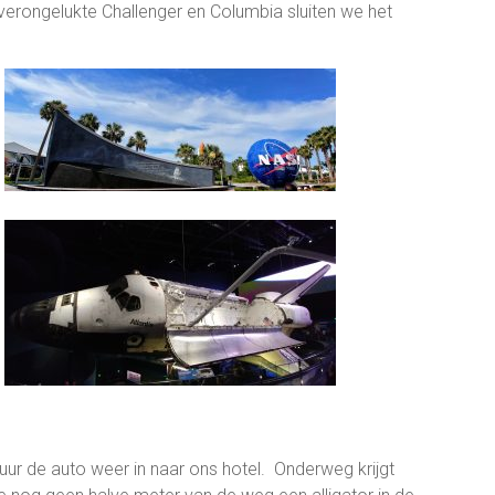
 verongelukte Challenger en Columbia sluiten we het
ur de auto weer in naar ons hotel. Onderweg krijgt