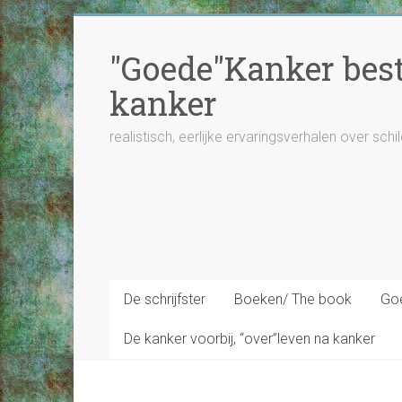
Ga
naar
"Goede"Kanker besta
inhoud
kanker
realistisch, eerlijke ervaringsverhalen over schi
De schrijfster
Boeken/ The book
Goe
De kanker voorbij, “over”leven na kanker