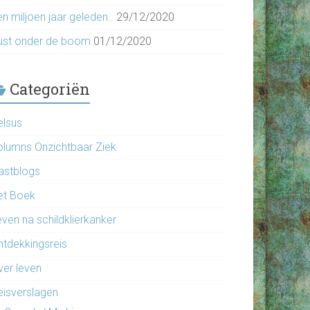
n miljoen jaar geleden..
29/12/2020
ust onder de boom
01/12/2020
Categoriën
elsus
olumns Onzichtbaar Ziek
astblogs
et Boek
even na schildklierkanker
ntdekkingsreis
ver leven
eisverslagen