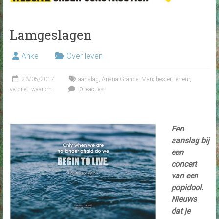
Lamgeslagen
Anke
Over leven
23/05/2017
aanslag
,
Ariana Grande
,
Manchester
,
terreur
,
verdriet
,
waarom
0 reacties
Een
aanslag bij
een
concert
van een
popidool.
Nieuws
dat je