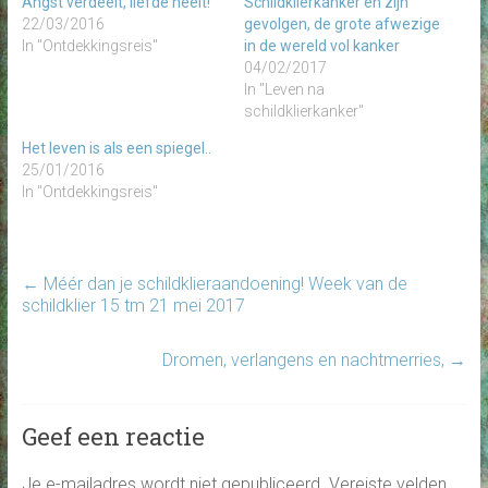
Angst verdeelt, liefde heelt!
Schildklierkanker en zijn
22/03/2016
gevolgen, de grote afwezige
In "Ontdekkingsreis"
in de wereld vol kanker
04/02/2017
In "Leven na
schildklierkanker"
Het leven is als een spiegel..
25/01/2016
In "Ontdekkingsreis"
←
Méér dan je schildklieraandoening! Week van de
schildklier 15 tm 21 mei 2017
Dromen, verlangens en nachtmerries,
→
Geef een reactie
Je e-mailadres wordt niet gepubliceerd.
Vereiste velden