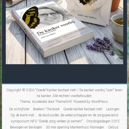
Copyright © 2026
"Goede"Kanker bestaat niet! / De kanker voorbij "over" leven
na kanker
. Alle rechten voorbehouden.
Thema:
Accelerate
door ThemeGrill. Powered by
WordPress
.
De schrijfster
Boeken/ The book
Goede kanker bestaat niet!
Lezingen
Op de bank met … de bestuurder, de wetenschapper en de zorgspecialist
symposium NFU “Goede zorg verleen je samen!”
Oncologiedagen 2015
Bewogen en bevlogen
30 mei opening Marikenhuis Nijmegen
Celsus