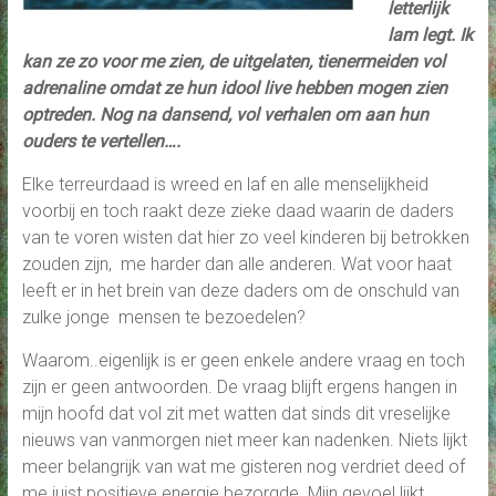
letterlijk
lam legt. Ik
kan ze zo voor me zien, de uitgelaten, tienermeiden vol
adrenaline omdat ze hun idool live hebben mogen zien
optreden. Nog na dansend, vol verhalen om aan hun
ouders te vertellen….
Elke terreurdaad is wreed en laf en alle menselijkheid
voorbij en toch raakt deze zieke daad waarin de daders
van te voren wisten dat hier zo veel kinderen bij betrokken
zouden zijn, me harder dan alle anderen. Wat voor haat
leeft er in het brein van deze daders om de onschuld van
zulke jonge mensen te bezoedelen?
Waarom..eigenlijk is er geen enkele andere vraag en toch
zijn er geen antwoorden. De vraag blijft ergens hangen in
mijn hoofd dat vol zit met watten dat sinds dit vreselijke
nieuws van vanmorgen niet meer kan nadenken. Niets lijkt
meer belangrijk van wat me gisteren nog verdriet deed of
me juist positieve energie bezorgde. Mijn gevoel lijkt