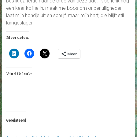
Dus ik ga terug naar de orde van deze dag. Ik schenk nog
een keer koffie in, maak me boos om onbenulligheden,
laat mijn hondje uit en schrijf, maar mijn hart, die blijft stil….
lamgeslagen
Meer delen:
Meer
Vind ik leuk:
Gerelateerd