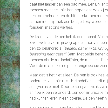
gaat niet langer dan een dag mee. Een BN-er o
mensen met heel mijn hart hopen dat ook zij 
een rommelmarkt en dolblij thuiskomen met een 
samen met mijn lief, een beetje tipsy worden 
fonduen met ons viertjes.
De kracht van de pen heb ik onderschat. Vanm
leven wekte viel mijn oog op een mail van een
pen zó belangrijk is. “
bedenk dat er in 2012 nog
beweging hebt gezet!”
Bam! Met beide benen op 
mensen als de mailschrijfster, de mensen die 
Voor de relatief kleine patientengroep die zic
Maar dat is het niet alleen. De pen is ook heel 
onderdeel van mijn reis. Het schrijven heeft m
schrijven is er niet. Door te schrijven zie ik 
en hoe ik ben veranderd. Een communicatie me
had kunnen leren in een boekje. De pen heeft 
Een paar weken terug kreeg ik een prachtig ca