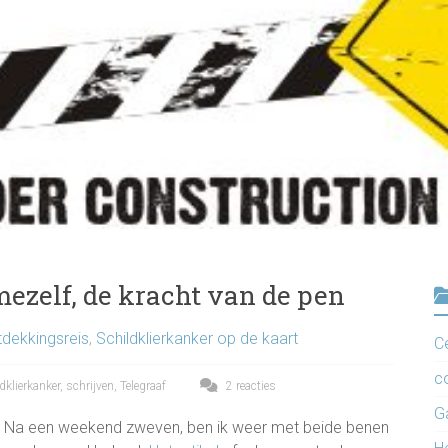
ezelf, de kracht van de pen
tdekkingsreis
,
Schildklierkanker op de kaart
C
c
dklierkanker
,
schrijven
,
Telegraaf
2 reacties
G
Na
een weekend zweven, ben ik weer met beide benen