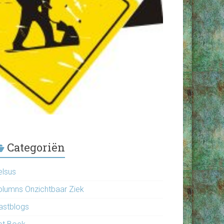
Categoriën
elsus
olumns Onzichtbaar Ziek
astblogs