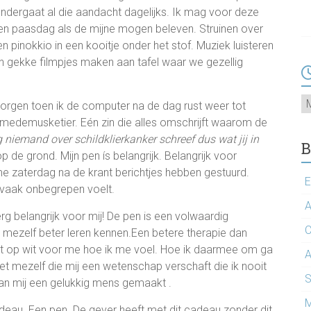
ndergaat al die aandacht dagelijks. Ik mag voor deze
een paasdag als de mijne mogen beleven. Struinen over
pinokkio in een kooitje onder het stof. Muziek luisteren
en gekke filmpjes maken aan tafel waar we gezellig
Ar
orgen toen ik de computer na de dag rust weer tot
 medemusketier. Eén zin die alles omschrijft waarom de
 niemand over schildklierkanker schreef dus wat jij in
B
de grond. Mijn pen ís belangrijk. Belangrijk voor
me zaterdag na de krant berichtjes hebben gestuurd.
E
h vaak onbegrepen voelt.
A
erg belangrijk voor mij! De pen is een volwaardig
C
ij mezelf beter leren kennen.Een betere therapie dan
zwart op wit voor me hoe ik me voel. Hoe ik daarmee om ga
A
t mezelf die mij een wetenschap verschaft die ik nooit
S
van mij een gelukkig mens gemaakt .
M
deau. Een pen. De gever heeft met dit cadeau zonder dit