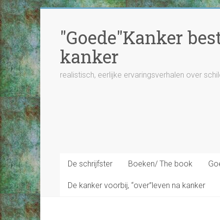
Ga
naar
"Goede"Kanker besta
inhoud
kanker
realistisch, eerlijke ervaringsverhalen over schi
De schrijfster
Boeken/ The book
Goe
De kanker voorbij, “over”leven na kanker