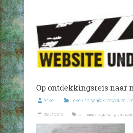
Op ontdekkingsreis naar m
Anke
Leven na schildklierkanker
,
On
06/04/2015
communicatie
,
genezing
,
pen
,
schil