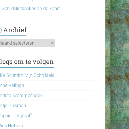
Schildklierkanker op de kaart
Archief
chief
logs om te volgen
llie Schmitz: Mijn Schrijfsels
nne Vellinga
hrista Krommenhoek
ntje Buisman
ophie Dijkgraaff
ies Huibers