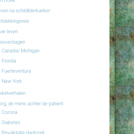
et Boek
even na schildklierkanker
ntdekkingsreis
ver leven
eisverslagen
Canada/ Michigan
Florida
Fuerteventura
New York
ikkelverhalen
org, de mens achter de patiënt
Corona
Diabetes
Revalidatie dagboek