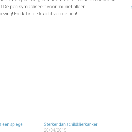
 De pen symboliseert voor mij niet alleen
I
zing! En dat is de kracht van de pen!
s een spiegel..
Sterker dan schildklierkanker
20/04/2015