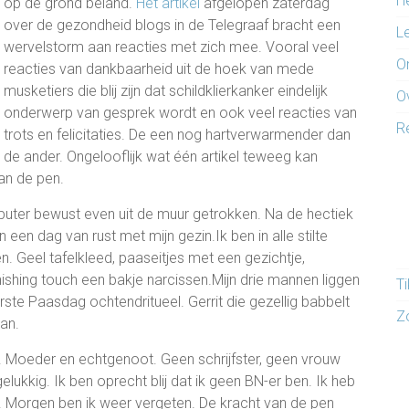
H
op de grond beland.
Het artikel
afgelopen zaterdag
over de gezondheid blogs in de Telegraaf bracht een
L
wervelstorm aan reacties met zich mee. Vooral veel
O
reacties van dankbaarheid uit de hoek van mede
musketiers die blij zijn dat schildklierkanker eindelijk
O
onderwerp van gesprek wordt en ook veel reacties van
R
trots en felicitaties. De een nog hartverwarmender dan
de ander. Ongelooflijk wat één artikel teweeg kan
an de pen.
uter bewust even uit de muur getrokken. Na de hectiek
een dag van rust met mijn gezin.Ik ben in alle stilte
n. Geel tafelkleed, paaseitjes met een gezichtje,
finishing touch een bakje narcissen.Mijn drie mannen liggen
T
erste Paasdag ochtendritueel. Gerrit die gezellig babbelt
Z
an.
Moeder en echtgenoot. Geen schrijfster, geen vrouw
elukkig. Ik ben oprecht blij dat ik geen BN-er ben. Ik heb
. Morgen ben ik weer vergeten. De kracht van de pen