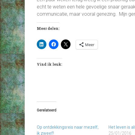
echt te weten een hele gevoelige snaar geraakt
communicatie, maar vooral genezing. Míjn gene
Meer delen:
Meer
Vind ik leuk:
Gerelateerd
Op ontdekkingsreis naar mezelf,
Het leven is al
ik zweef!
25/01/2016