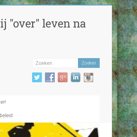
j "over" leven na
er!
beleid