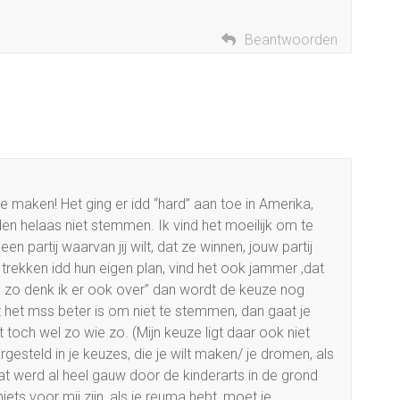
Beantwoorden
e maken! Het ging er idd “hard” aan toe in Amerika,
en helaas niet stemmen. Ik vind het moeilijk om te
n partij waarvan jij wilt, dat ze winnen, jouw partij
trekken idd hun eigen plan, vind het ook jammer ,dat
Ja., zo denk ik er ook over” dan wordt de keuze nog
t het mss beter is om niet te stemmen, dan gaat je
t toch wel zo wie zo. (Mijn keuze ligt daar ook niet
gesteld in je keuzes, die je wilt maken/ je dromen, als
dat werd al heel gauw door de kinderarts in de grond
ts voor mij zijn, als je reuma hebt, moet je