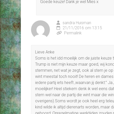
Goede keuze! Dank je wel Mies x
sandra Huisman
21/11/2016 om 13:15
Permalink
Lieve Anke
Soms is het idd moeilijk om de juiste keuze t
Trump is niet mijn keuze maar goed, wij kond
stemmen, net wat je zegt, ook al stem je op ee
wint meestal toch nooit! De heren en dames 
iedere partij iets heeft ,waarvan jij denkt:” 
moeilijker! Heel stiekem denk ik wel eens da
stem wel naar de partij die wint maar die win
overigens).Soms wordt je ook heel erg teleur
kind wilde ik altijd dierenarts worden, maar 
geboord: Onregelmatige werktijden zouden nie