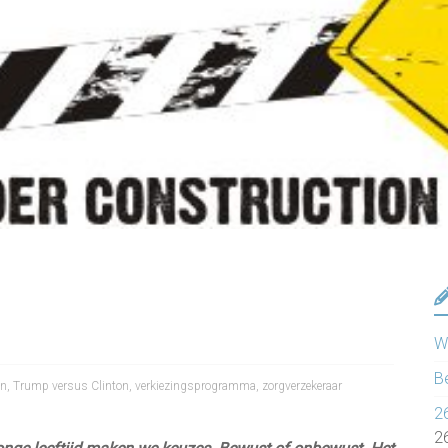
Wa
B
n
,
Trump versus Clinton
,
verkiezingsprogramma
,
zorgverzekeraar
2
2