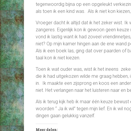
tegenwoordig bijna op een opgeleukt verkiezi
als toen ik een kind was. Als ik niet kon kiezen
Vroeger dacht ik altijd dat ik het zeker wist. I
zangeres. Eigenlijk kon ik gewoon geen keuze 
vond ik lastig want ik had zoveel vriendinnetje
niet? Op mijn kamer hingen aan de ene wand p
Als ik een boek las, ging dat over paarden of b
taal kon ik niet kiezen.
Toen ik wat ouder was, wist ik het ineens zek
die ik had uitgekozen wilde me graag hebben, i
in. Ik maakte een zijsprong en koos een ander
niet. Het verlangen naar het luisteren naar en 
Als ik terug kijk heb ik maar één keuze bewus
woorden “ Ja ik wil” tegen mijn lief. En ik wil n
dingen gaan gelukkig vanzelf.
Meer delen: