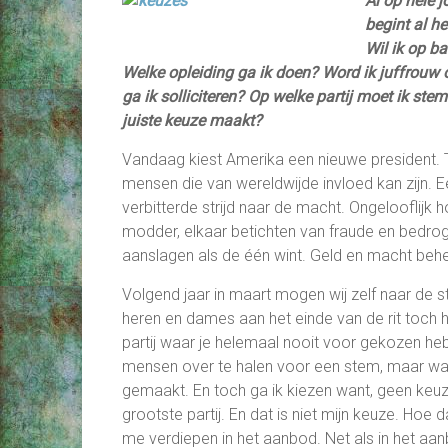
Al op hele 
begint al h
Wil ik op ba
Welke opleiding ga ik doen? Word ik juffrouw o
ga ik solliciteren? Op welke partij moet ik s
juiste keuze maakt?
Vandaag kiest Amerika een nieuwe president. 
mensen die van wereldwijde invloed kan zijn. 
verbitterde strijd naar de macht. Ongelooflijk
modder, elkaar betichten van fraude en bedrog
aanslagen als de één wint. Geld en macht beh
Volgend jaar in maart mogen wij zelf naar de s
heren en dames aan het einde van de rit toch h
partij waar je helemaal nooit voor gekozen he
mensen over te halen voor een stem, maar waar
gemaakt. En toch ga ik kiezen want, geen keuze
grootste partij. En dat is niet mijn keuze. Hoe 
me verdiepen in het aanbod. Net als in het aan