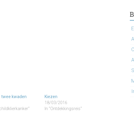
B
E
A
C
A
S
M
I
n twee kwaden
Kiezen
18/03/2016
childklierkanker"
In "Ontdekkingsreis"