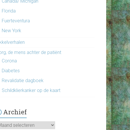
Canada/ Michigan
Florida
Fuerteventura
New York
ikkelverhalen
org, de mens achter de patiënt
Corona
Diabetes
Revalidatie dagboek
Schildklierkanker op de kaart
Archief
chief