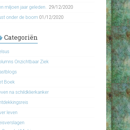
n miljoen jaar geleden..
29/12/2020
ust onder de boom
01/12/2020
Categoriën
elsus
olumns Onzichtbaar Ziek
astblogs
et Boek
even na schildklierkanker
ntdekkingsreis
ver leven
eisverslagen