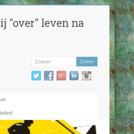
j "over" leven na
er!
beleid