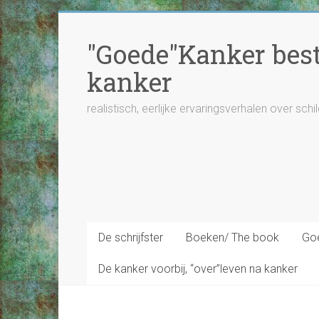
Ga
naar
"Goede"Kanker besta
inhoud
kanker
realistisch, eerlijke ervaringsverhalen over schi
De schrijfster
Boeken/ The book
Goe
De kanker voorbij, “over”leven na kanker