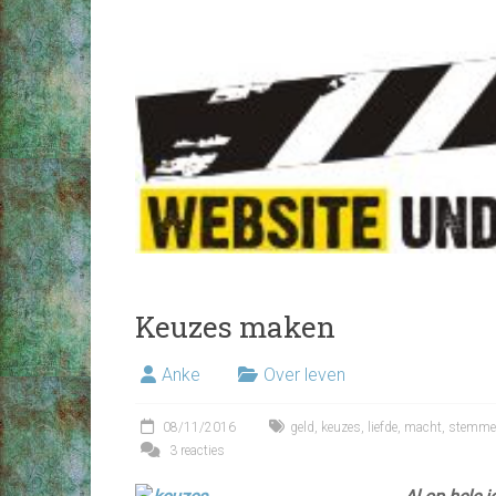
Keuzes maken
Anke
Over leven
08/11/2016
geld
,
keuzes
,
liefde
,
macht
,
stemme
3 reacties