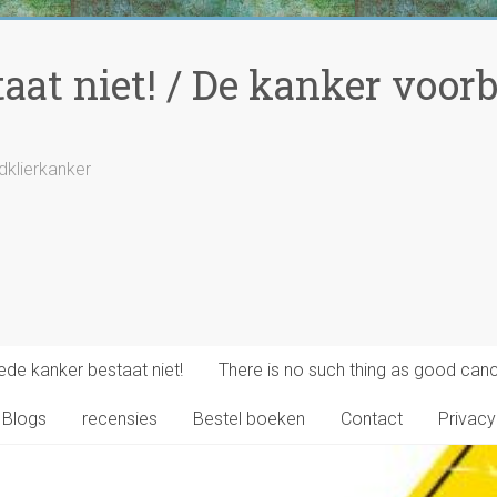
at niet! / De kanker voorbi
ldklierkanker
de kanker bestaat niet!
There is no such thing as good canc
Blogs
recensies
Bestel boeken
Contact
Privacy