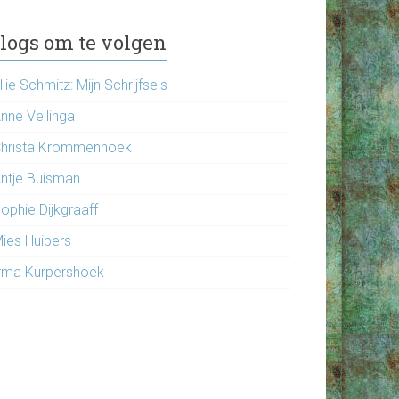
logs om te volgen
llie Schmitz: Mijn Schrijfsels
nne Vellinga
hrista Krommenhoek
ntje Buisman
ophie Dijkgraaff
ies Huibers
rma Kurpershoek