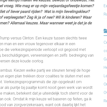
jonge leeftijd maken we keuzes. Bewust of onbewust. Het
eel vroeg. Wie mag er op mijn verjaardagsfeestje komen?
Ee
llet of liever paard rijden? Wat is mijn lievelingskleur?
R
f verpleegster? Zeg ik ja of nee? Wil ik kinderen? Waar
temmen? Allemaal keuzes. Maar wanneer weet je dat je de
Trump versus Clinton. Een keuze tussen slechts twee
C
Een man en een vrouw tegenover elkaar in een
 hoe die verkiezingsperiode verloopt vol gegooid met
c
, beschuldigingen, verwensingen en zelfs bedreiging van
G
eersen deze koude oorlog.
H
tembus. Kiezen welke partij we steunen terwijl de hoge
L
un eigen plan trekken door coalities te sluiten met een
bt. Verkiezingsprogramma’s die zijn opgeleukt om
O
 als puntje bij paaltje komt nooit geen werk van wordt
O
 maken, betekent dat je uiteindelijk toch stemt voor de
dan ook. Omdat ik mijn keuze wil baseren op feiten, ga ik
R
bod van zorgverzekeraars, want ook daarbij lijkt het