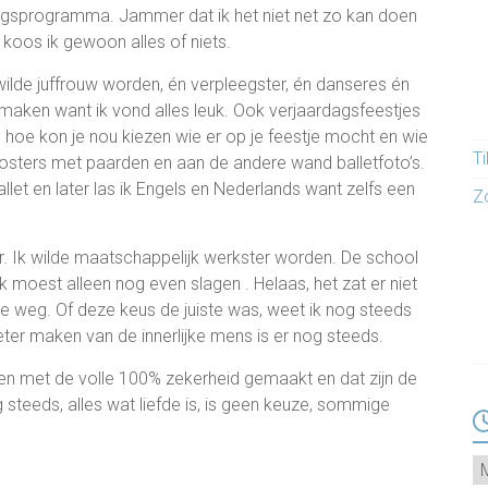
ngsprogramma. Jammer dat ik het niet net zo kan doen
, koos ik gewoon alles of niets.
k wilde juffrouw worden, én verpleegster, én danseres én
maken want ik vond alles leuk. Ook verjaardagsfeestjes
s, hoe kon je nou kiezen wie er op je feestje mocht en wie
T
osters met paarden en aan de andere wand balletfoto’s.
allet en later las ik Engels en Nederlands want zelfs een
Z
er. Ik wilde maatschappelijk werkster worden. De school
k moest alleen nog even slagen . Helaas, het zat er niet
e weg. Of deze keus de juiste was, weet ik nog steeds
beter maken van de innerlijke mens is er nog steeds.
t en met de volle 100% zekerheid gemaakt en dat zijn de
og steeds, alles wat liefde is, is geen keuze, sommige
Ar