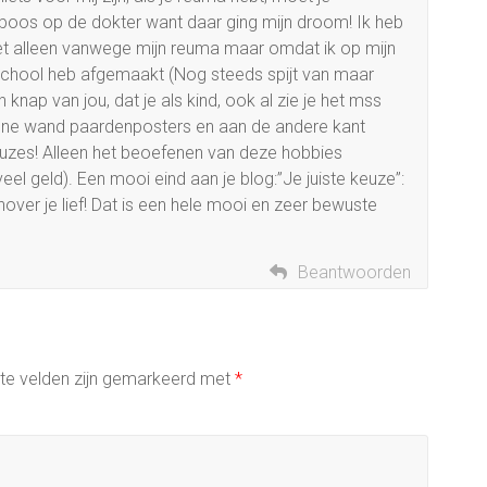
l boos op de dokter want daar ging mijn droom! Ik heb
et alleen vanwege mijn reuma maar omdat ik op mijn
school heb afgemaakt (Nog steeds spijt van maar
nap van jou, dat je als kind, ook al zie je het mss
e ene wand paardenposters en aan de andere kant
euzes! Alleen het beoefenen van deze hobbies
n veel geld). Een mooi eind aan je blog:”Je juiste keuze”:
nover je lief! Dat is een hele mooi en zeer bewuste
Beantwoorden
ste velden zijn gemarkeerd met
*