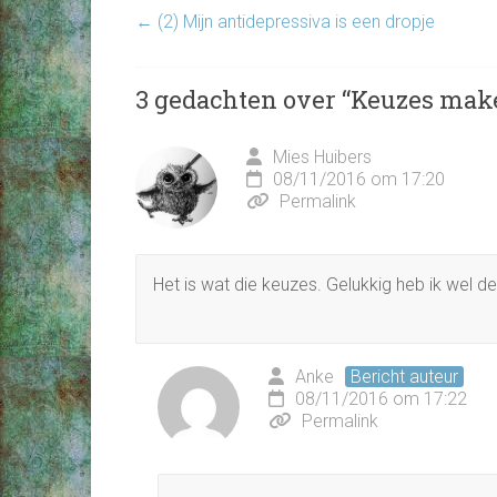
←
(2) Mijn antidepressiva is een dropje
3 gedachten over “
Keuzes mak
Mies Huibers
08/11/2016 om 17:20
Permalink
Het is wat die keuzes. Gelukkig heb ik wel d
Anke
Bericht auteur
08/11/2016 om 17:22
Permalink