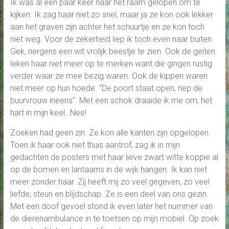
Ik was al een paar keer naar het raam gelopen om te
kijken. Ik zag haar niet zo snel, maar ja ze kon ook lekker
aan het graven zijn achter het schuurtje en ze kon toch
niet weg. Voor de zekerheid liep ik toch even naar buiten.
Gek, nergens een wit vrolijk beestje te zien. Ook de geiten
leken haar niet meer op te merken want die gingen rustig
verder waar ze mee bezig waren. Ook de kippen waren
niet meer op hun hoede. “De poort staat open, riep de
buurvrouw ineens”. Met een schok draaide ik me om, het
hart in mijn keel…Nee!
Zoeken had geen zin. Ze kon alle kanten zijn opgelopen.
Toen ik haar ook niet thuis aantrof, zag ik in mijn
gedachten de posters met haar lieve zwart witte koppie al
op de bomen en lantaarns in de wijk hangen. Ik kan niet
meer zonder haar. Zij heeft mij zo veel gegeven, zo veel
liefde, steun en blijdschap. Ze is een deel van ons gezin.
Met een doof gevoel stond ik even later het nummer van
de dierenambulance in te toetsen op mijn mobiel. Op zoek