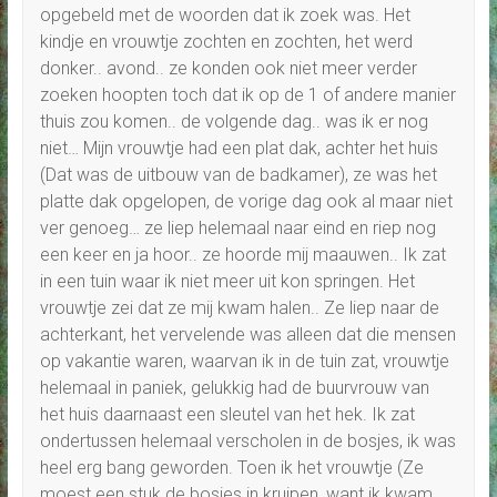
opgebeld met de woorden dat ik zoek was. Het
kindje en vrouwtje zochten en zochten, het werd
donker.. avond.. ze konden ook niet meer verder
zoeken hoopten toch dat ik op de 1 of andere manier
thuis zou komen.. de volgende dag.. was ik er nog
niet… Mijn vrouwtje had een plat dak, achter het huis
(Dat was de uitbouw van de badkamer), ze was het
platte dak opgelopen, de vorige dag ook al maar niet
ver genoeg… ze liep helemaal naar eind en riep nog
een keer en ja hoor.. ze hoorde mij maauwen.. Ik zat
in een tuin waar ik niet meer uit kon springen. Het
vrouwtje zei dat ze mij kwam halen.. Ze liep naar de
achterkant, het vervelende was alleen dat die mensen
op vakantie waren, waarvan ik in de tuin zat, vrouwtje
helemaal in paniek, gelukkig had de buurvrouw van
het huis daarnaast een sleutel van het hek. Ik zat
ondertussen helemaal verscholen in de bosjes, ik was
heel erg bang geworden. Toen ik het vrouwtje (Ze
moest een stuk de bosjes in kruipen, want ik kwam