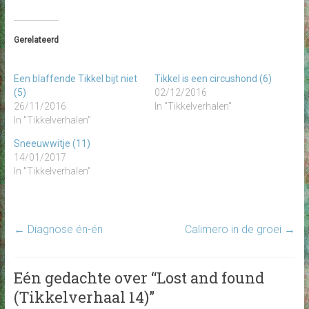
Gerelateerd
Een blaffende Tikkel bijt niet
Tikkel is een circushond (6)
(5)
02/12/2016
26/11/2016
In "Tikkelverhalen"
In "Tikkelverhalen"
Sneeuwwitje (11)
14/01/2017
In "Tikkelverhalen"
←
Diagnose én-én
Calimero in de groei
→
Eén gedachte over “
Lost and found
(Tikkelverhaal 14)
”