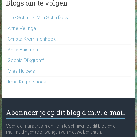
Blogs om te volgen
Ellie Schmitz: Mijn Schrijfsels
Anne Vellinga
Christa Krommenhoek
Antje Buisman
Sophie Dijkgraaff
Mies Huibers
Irma Kurpershoek
Abonneer je op dit blog d.m.v. e-mail
Voer je e-mailadres in om je in te schrijven op dit blog en e-
mailmeldingen te ontvangen van nieuwe berichten.