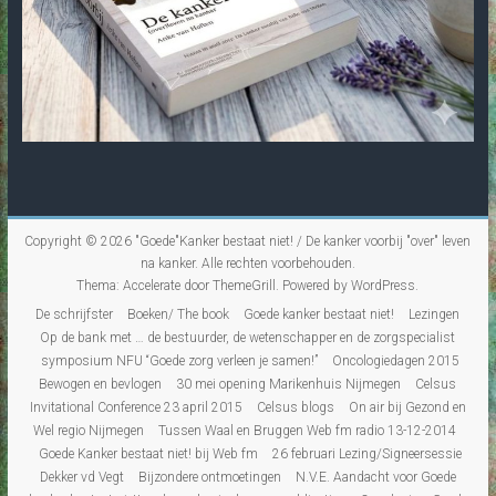
Copyright © 2026
"Goede"Kanker bestaat niet! / De kanker voorbij "over" leven
na kanker
. Alle rechten voorbehouden.
Thema:
Accelerate
door ThemeGrill. Powered by
WordPress
.
De schrijfster
Boeken/ The book
Goede kanker bestaat niet!
Lezingen
Op de bank met … de bestuurder, de wetenschapper en de zorgspecialist
symposium NFU “Goede zorg verleen je samen!”
Oncologiedagen 2015
Bewogen en bevlogen
30 mei opening Marikenhuis Nijmegen
Celsus
Invitational Conference 23 april 2015
Celsus blogs
On air bij Gezond en
Wel regio Nijmegen
Tussen Waal en Bruggen Web fm radio 13-12-2014
Goede Kanker bestaat niet! bij Web fm
26 februari Lezing/Signeersessie
Dekker vd Vegt
Bijzondere ontmoetingen
N.V.E. Aandacht voor Goede