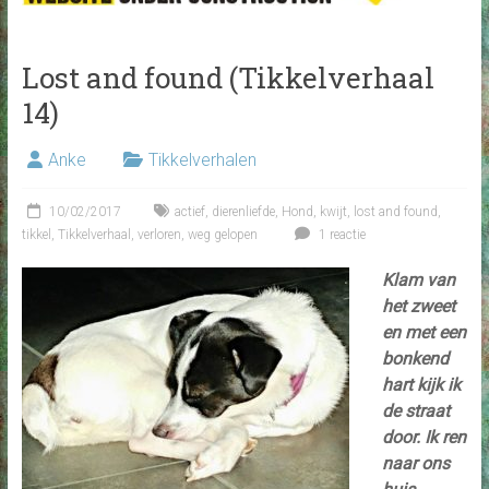
Lost and found (Tikkelverhaal
14)
Anke
Tikkelverhalen
10/02/2017
actief
,
dierenliefde
,
Hond
,
kwijt
,
lost and found
,
tikkel
,
Tikkelverhaal
,
verloren
,
weg gelopen
1 reactie
Klam van
het zweet
en met een
bonkend
hart kijk ik
de straat
door. Ik ren
naar ons