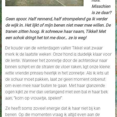
huis.
Misschien
is ze daar?
Geen spoor. Half rennend, half strompelend ga ik verder
de wijk in. Het lijkt of mijn benen niet meer mee willen. De
tranen zitten hoog. Ik schreeuw haar naam, Tikkel! Met
een schok dringt het tot me door… ze is weg!
De koude van de winterdagen vallen Tikkel wat zwaar
merk ik de laatste weken. Onze hond is duidelijk klaar voor
de lente. Wanneer het zonnetje door de achterdeur naar
binnen schijnt en de stralen de vloer raken, ligt onze kleine
witte vriendin prinses-heerlijk in het zonnetje. Als ik iets uit
de schuur moet pakken, laat ze geen moment onbenut
om even mee naar buiten te gaan. Met haar glanzende
ogen kijkt ze me dan verlangend met een bal in haar bek
aan, “kom op vrouwtje, spelen!”.
Ze heeft soms zoveel energie dat ik haar niet bij kan
benen. Op die momenten vraag ik altijd even aan de