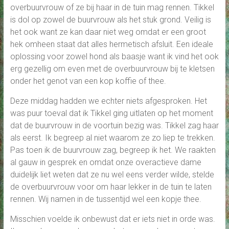
overbuurvrouw of ze bij haar in de tuin mag rennen. Tikkel
is dol op zowel de buurvrouw als het stuk grond. Veilig is
het ook want ze kan daar niet weg omdat er een groot
hek omheen staat dat alles hermetisch afsluit. Een ideale
oplossing voor zowel hond als baasje want ik vind het ook
erg gezellig om even met de overbuurvrouw bij te kletsen
onder het genot van een kop koffie of thee.
Deze middag hadden we echter niets afgesproken. Het
was puur toeval dat ik Tikkel ging uitlaten op het moment
dat de buurvrouw in de voortuin bezig was. Tikkel zag haar
als eerst. Ik begreep al niet waarom ze zo liep te trekken.
Pas toen ik de buurvrouw zag, begreep ik het. We raakten
al gauw in gesprek en omdat onze overactieve dame
duidelijk liet weten dat ze nu wel eens verder wilde, stelde
de overbuurvrouw voor om haar lekker in de tuin te laten
rennen. Wij namen in de tussentijd wel een kopje thee.
Misschien voelde ik onbewust dat er iets niet in orde was.