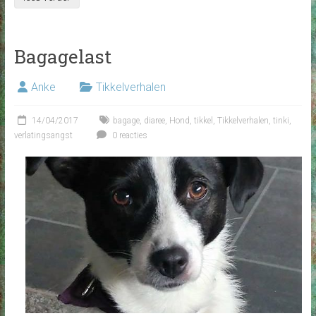
Bagagelast
Anke
Tikkelverhalen
14/04/2017
bagage
,
diaree
,
Hond
,
tikkel
,
Tikkelverhalen
,
tinki
,
verlatingsangst
0 reacties