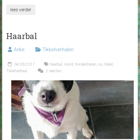
lees verder
Haarbal
Anke
Tikkelverhalen
04/03/2017
haarbal
,
Hond
,
hondenharen
,
rui
,
tikkel
,
Tikkelverhaal
2 reacties