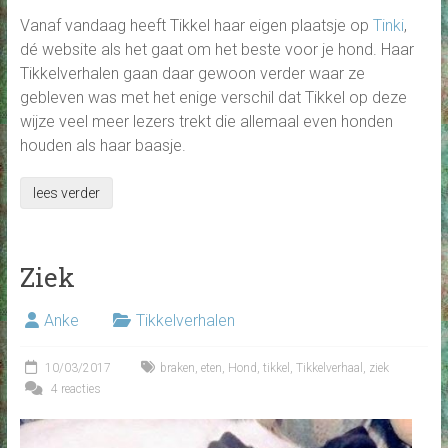
Vanaf vandaag heeft Tikkel haar eigen plaatsje op
Tinki
,
dé website als het gaat om het beste voor je hond. Haar
Tikkelverhalen gaan daar gewoon verder waar ze
gebleven was met het enige verschil dat Tikkel op deze
wijze veel meer lezers trekt die allemaal even honden
houden als haar baasje.
lees verder
Ziek
Anke
Tikkelverhalen
10/03/2017
braken
,
eten
,
Hond
,
tikkel
,
Tikkelverhaal
,
ziek
4 reacties