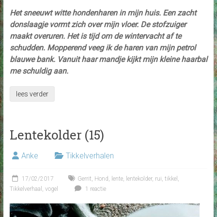
Het sneeuwt witte hondenharen in mijn huis. Een zacht
donslaagje vormt zich over mijn vloer. De stofzuiger
maakt overuren. Het is tijd om de wintervacht af te
schudden. Mopperend veeg ik de haren van mijn petrol
blauwe bank. Vanuit haar mandje kijkt mijn kleine haarbal
me schuldig aan.
lees verder
Lentekolder (15)
Anke
Tikkelverhalen
17/02/2017
Gerrit
,
Hond
,
lente
,
lentekolder
,
rui
,
tikkel
,
Tikkelverhaal
,
vogel
1 reactie