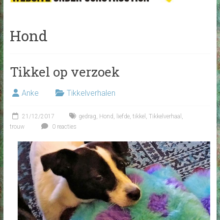
Hond
Tikkel op verzoek
Anke
Tikkelverhalen
21/12/2017
gedrag
,
Hond
,
liefde
,
tikkel
,
Tikkelverhaal
,
trouw
0 reacties