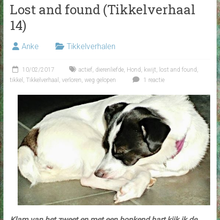
Lost and found (Tikkelverhaal
14)
Anke
Tikkelverhalen
10/02/2017
actief
,
dierenliefde
,
Hond
,
kwijt
,
lost and found
,
tikkel
,
Tikkelverhaal
,
verloren
,
weg gelopen
1 reactie
Klam van het zweet en met een bonkend hart kijk ik de