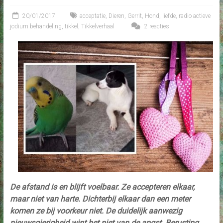
20/01/2017
acceptatie
,
Dieren
,
Gerrit
,
Hond
,
liefde
,
radio actieve
jodium behandeling
,
tikkel
,
Tikkelverhaal
2 reacties
De afstand is en blijft voelbaar. Ze accepteren elkaar,
maar niet van harte. Dichterbij elkaar dan een meter
komen ze bij voorkeur niet. De duidelijk aanwezig
nieuwsgierigheid wint het niet van de angst. Berusting,