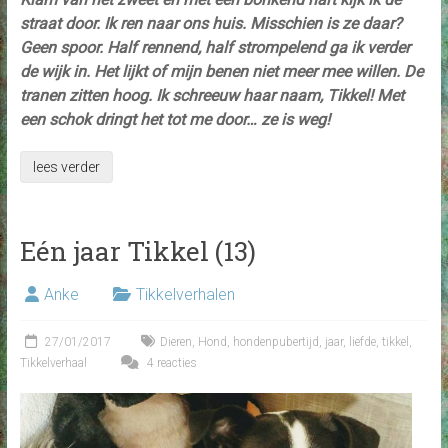
straat door. Ik ren naar ons huis. Misschien is ze daar?
Geen spoor. Half rennend, half strompelend ga ik verder
de wijk in. Het lijkt of mijn benen niet meer mee willen. De
tranen zitten hoog. Ik schreeuw haar naam, Tikkel! Met
een schok dringt het tot me door… ze is weg!
lees verder
Eén jaar Tikkel (13)
Anke
Tikkelverhalen
27/01/2017
Dieren
,
Hond
,
hondenpubertijd
,
jaar
,
liefde
,
tikkel
,
Tikkelverhaal
4 reacties