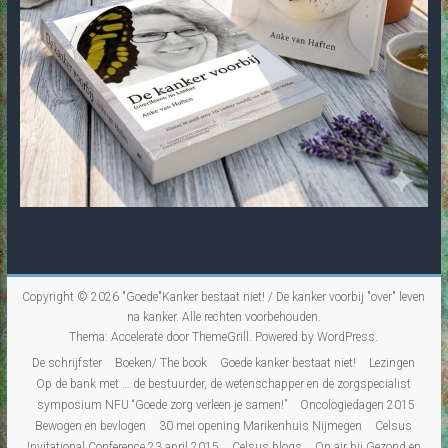
Copyright © 2026
"Goede"Kanker bestaat niet! / De kanker voorbij "over" leven
na kanker
. Alle rechten voorbehouden.
Thema:
Accelerate
door ThemeGrill. Powered by
WordPress
.
De schrijfster
Boeken/ The book
Goede kanker bestaat niet!
Lezingen
Op de bank met … de bestuurder, de wetenschapper en de zorgspecialist
symposium NFU “Goede zorg verleen je samen!”
Oncologiedagen 2015
Bewogen en bevlogen
30 mei opening Marikenhuis Nijmegen
Celsus
Invitational Conference 23 april 2015
Celsus blogs
On air bij Gezond en