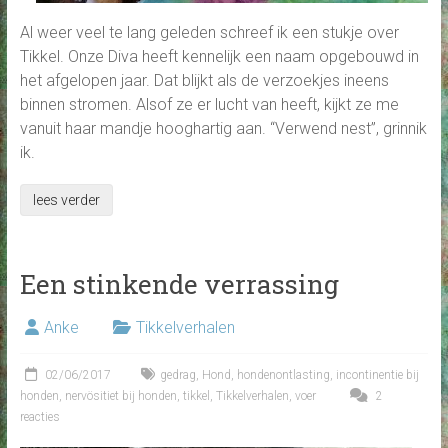
Al weer veel te lang geleden schreef ik een stukje over
Tikkel. Onze Diva heeft kennelijk een naam opgebouwd in
het afgelopen jaar. Dat blijkt als de verzoekjes ineens
binnen stromen. Alsof ze er lucht van heeft, kijkt ze me
vanuit haar mandje hooghartig aan. “Verwend nest”, grinnik
ik.
lees verder
Een stinkende verrassing
Anke
Tikkelverhalen
02/06/2017
gedrag
,
Hond
,
hondenontlasting
,
incontinentie bij
honden
,
nervösitiet bij honden
,
tikkel
,
Tikkelverhalen
,
voer
2
reacties