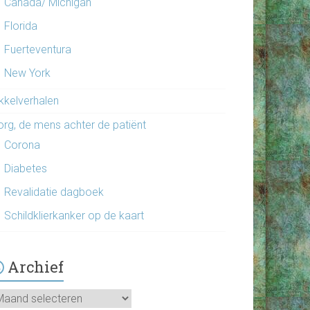
Canada/ Michigan
Florida
Fuerteventura
New York
ikkelverhalen
org, de mens achter de patiënt
Corona
Diabetes
Revalidatie dagboek
Schildklierkanker op de kaart
Archief
chief