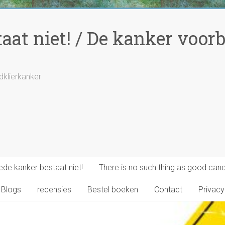
at niet! / De kanker voorbi
ldklierkanker
de kanker bestaat niet!
There is no such thing as good canc
Blogs
recensies
Bestel boeken
Contact
Privacy