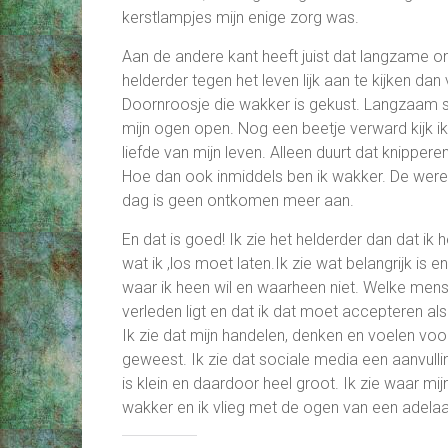
kerstlampjes mijn enige zorg was.
Aan de andere kant heeft juist dat langzame o
helderder tegen het leven lijk aan te kijken da
Doornroosje die wakker is gekust. Langzaam st
mijn ogen open. Nog een beetje verward kijk i
liefde van mijn leven. Alleen duurt dat knippe
Hoe dan ook inmiddels ben ik wakker. De werel
dag is geen ontkomen meer aan.
En dat is goed! Ik zie het helderder dan dat i
wat ik ,los moet laten.Ik zie wat belangrijk is en
waar ik heen wil en waarheen niet. Welke mensen
verleden ligt en dat ik dat moet accepteren a
Ik zie dat mijn handelen, denken en voelen voor
geweest. Ik zie dat sociale media een aanvullin
is klein en daardoor heel groot. Ik zie waar mijn 
wakker en ik vlieg met de ogen van een adelaa