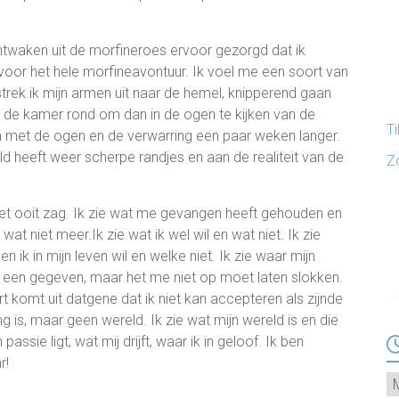
ntwaken uit de morfineroes ervoor gezorgd dat ik
n voor het hele morfineavontuur. Ik voel me een soort van
rek ik mijn armen uit naar de hemel, knipperend gaan
k de kamer rond om dan in de ogen te kijken van de
T
ren met de ogen en de verwarring een paar weken langer.
d heeft weer scherpe randjes en aan de realiteit van de
Z
k het ooit zag. Ik zie wat me gevangen heeft gehouden en
 wat niet meer.Ik zie wat ik wel wil en wat niet. Ik zie
 ik in mijn leven wil en welke niet. Ik zie waar mijn
ls een gegeven, maar het me niet op moet laten slokken.
t komt uit datgene dat ik niet kan accepteren als zijnde
g is, maar geen wereld. Ik zie wat mijn wereld is en die
passie ligt, wat mij drijft, waar ik in geloof. Ik ben
r!
Ar