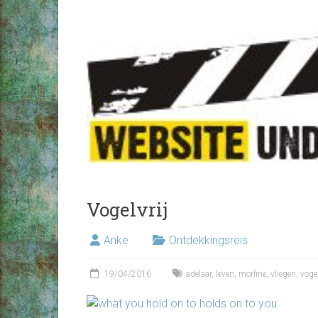
Vogelvrij
Anke
Ontdekkingsreis
19/04/2016
adelaar
,
leven
,
morfine
,
vliegen
,
voge