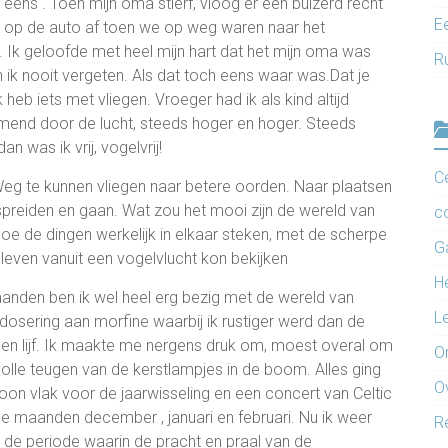
eens . Toen mijn oma stierf, vloog er een buizerd recht
Ee
op de auto af toen we op weg waren naar het
 Ik geloofde met heel mijn hart dat het mijn oma was
R
 nooit vergeten. Als dat toch eens waar was.Dat je
 heb iets met vliegen. Vroeger had ik als kind altijd
end door de lucht, steeds hoger en hoger. Steeds
 was ik vrij, vogelvrij!
C
. Weg te kunnen vliegen naar betere oorden. Naar plaatsen
spreiden en gaan. Wat zou het mooi zijn de wereld van
c
 hoe de dingen werkelijk in elkaar steken, met de scherpe
G
t leven vanuit een vogelvlucht kon bekijken
H
anden ben ik wel heel erg bezig met de wereld van
L
osering aan morfine waarbij ik rustiger werd dan de
fd en lijf. Ik maakte me nergens druk om, moest overal om
O
volle teugen van de kerstlampjes in de boom. Alles ging
O
oon vlak voor de jaarwisseling en een concert van Celtic
e maanden december , januari en februari. Nu ik weer
R
r de periode waarin de pracht en praal van de