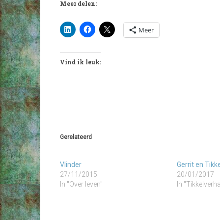
Meer delen:
Meer
Vind ik leuk:
Gerelateerd
Vlinder
Gerrit en Tikke
27/11/2015
20/01/2017
In "Over leven"
In "Tikkelverh