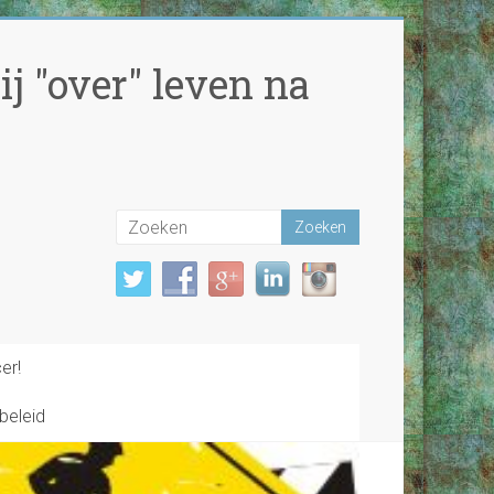
j "over" leven na
er!
beleid