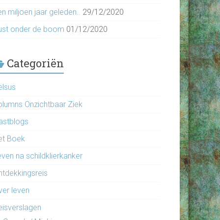
n miljoen jaar geleden..
29/12/2020
ust onder de boom
01/12/2020
Categoriën
elsus
olumns Onzichtbaar Ziek
astblogs
et Boek
even na schildklierkanker
ntdekkingsreis
ver leven
eisverslagen