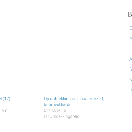
B
E
A
C
A
S
M
I
l (12)
Op ontdekkingsreis naar mezelf,
boomvol liefde
alen"
09/02/2015
In "Ontdekkingsreis"