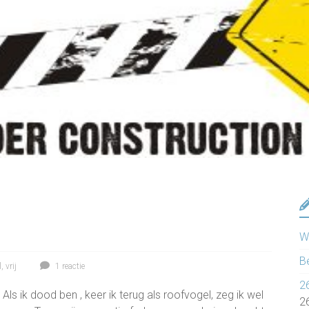
Wa
B
l
,
vrij
1 reactie
2
Als ik dood ben , keer ik terug als roofvogel, zeg ik wel
2