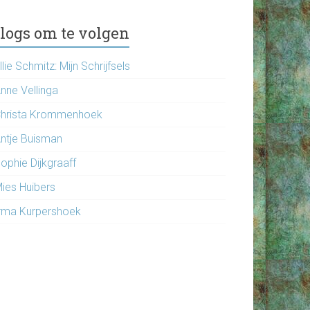
logs om te volgen
llie Schmitz: Mijn Schrijfsels
nne Vellinga
hrista Krommenhoek
ntje Buisman
ophie Dijkgraaff
ies Huibers
rma Kurpershoek