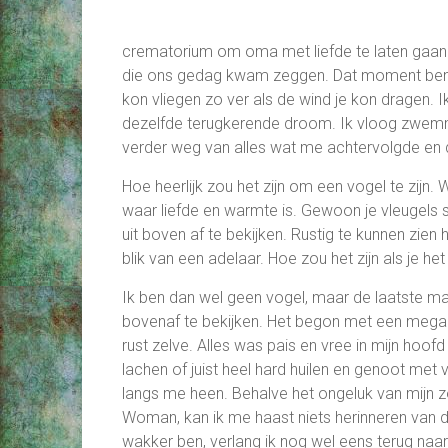
crematorium om oma met liefde te laten gaan.
die ons gedag kwam zeggen. Dat moment ben ik
kon vliegen zo ver als de wind je kon dragen. Ik
dezelfde terugkerende droom. Ik vloog zwemm
verder weg van alles wat me achtervolgde en dan
Hoe heerlijk zou het zijn om een vogel te zijn
waar liefde en warmte is. Gewoon je vleugels 
uit boven af te bekijken. Rustig te kunnen zien
blik van een adelaar. Hoe zou het zijn als je he
Ik ben dan wel geen vogel, maar de laatste ma
bovenaf te bekijken. Het begon met een megad
rust zelve. Alles was pais en vree in mijn hoo
lachen of juist heel hard huilen en genoot met 
langs me heen. Behalve het ongeluk van mijn z
Woman, kan ik me haast niets herinneren van d
wakker ben, verlang ik nog wel eens terug naa