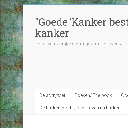
Ga
naar
"Goede"Kanker besta
inhoud
kanker
realistisch, eerlijke ervaringsverhalen over schi
De schrijfster
Boeken/ The book
Goe
De kanker voorbij, “over”leven na kanker