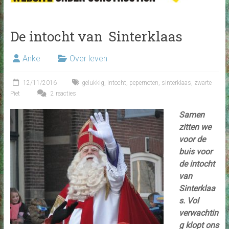
De intocht van Sinterklaas
Anke
Over leven
12/11/2016
gelukkig
,
intocht
,
pepernoten
,
sinterklaas
,
zwarte
Piet
2 reacties
Samen
zitten we
voor de
buis voor
de intocht
van
Sinterklaa
s. Vol
verwachtin
g klopt ons