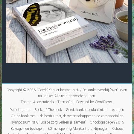
Copyright © 2026
"Goede"Kanker bestaat niet! / De kanker voorbij "over" leven
na kanker
. Alle rechten voorbehouden.
Thema:
Accelerate
door ThemeGrill. Powered by
WordPress
.
De schrijfster
Boeken/ The book
Goede kanker bestaat niet!
Lezingen
Op de bank met … de bestuurder, de wetenschapper en de zorgspecialist
symposium NFU “Goede zorg verleen je samen!”
Oncologiedagen 2015
Bewogen en bevlogen
30 mei opening Marikenhuis Nijmegen
Celsus