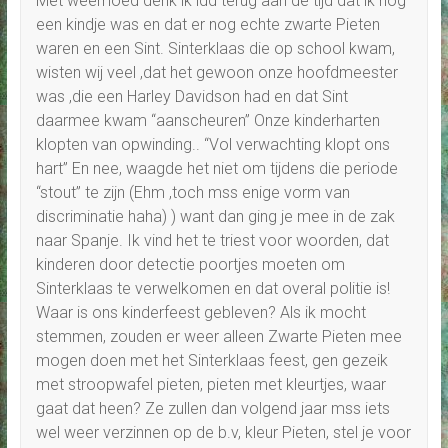
Met weemoed denk ik idd terug aan de tijd dat ik nog
een kindje was en dat er nog echte zwarte Pieten
waren en een Sint. Sinterklaas die op school kwam,
wisten wij veel ,dat het gewoon onze hoofdmeester
was ,die een Harley Davidson had en dat Sint
daarmee kwam “aanscheuren” Onze kinderharten
klopten van opwinding.. “Vol verwachting klopt ons
hart” En nee, waagde het niet om tijdens die periode
“stout” te zijn (Ehm ,toch mss enige vorm van
discriminatie haha) ) want dan ging je mee in de zak
naar Spanje. Ik vind het te triest voor woorden, dat
kinderen door detectie poortjes moeten om
Sinterklaas te verwelkomen en dat overal politie is!
Waar is ons kinderfeest gebleven? Als ik mocht
stemmen, zouden er weer alleen Zwarte Pieten mee
mogen doen met het Sinterklaas feest, gen gezeik
met stroopwafel pieten, pieten met kleurtjes, waar
gaat dat heen? Ze zullen dan volgend jaar mss iets
wel weer verzinnen op de b.v, kleur Pieten, stel je voor