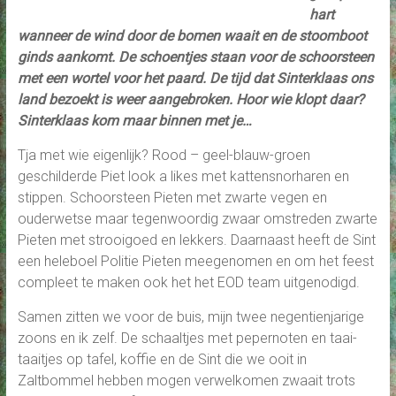
hart
wanneer de wind door de bomen waait en de stoomboot
ginds aankomt. De schoentjes staan voor de schoorsteen
met een wortel voor het paard. De tijd dat Sinterklaas ons
land bezoekt is weer aangebroken. Hoor wie klopt daar?
Sinterklaas kom maar binnen met je…
Tja met wie eigenlijk? Rood – geel-blauw-groen
geschilderde Piet look a likes met kattensnorharen en
stippen. Schoorsteen Pieten met zwarte vegen en
ouderwetse maar tegenwoordig zwaar omstreden zwarte
Pieten met strooigoed en lekkers. Daarnaast heeft de Sint
een heleboel Politie Pieten meegenomen en om het feest
compleet te maken ook het het EOD team uitgenodigd.
Samen zitten we voor de buis, mijn twee negentienjarige
zoons en ik zelf. De schaaltjes met pepernoten en taai-
taaitjes op tafel, koffie en de Sint die we ooit in
Zaltbommel hebben mogen verwelkomen zwaait trots