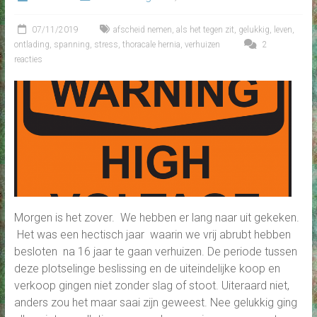
07/11/2019
afscheid nemen
,
als het tegen zit
,
gelukkig
,
leven
,
ontlading
,
spanning
,
stress
,
thoracale hernia
,
verhuizen
2
reacties
Morgen is het zover. We hebben er lang naar uit gekeken.
Het was een hectisch jaar waarin we vrij abrubt hebben
besloten na 16 jaar te gaan verhuizen. De periode tussen
deze plotselinge beslissing en de uiteindelijke koop en
verkoop gingen niet zonder slag of stoot. Uiteraard niet,
anders zou het maar saai zijn geweest. Nee gelukkig ging