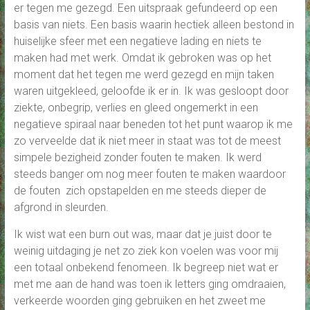
er tegen me gezegd. Een uitspraak gefundeerd op een
basis van niets. Een basis waarin hectiek alleen bestond in
huiselijke sfeer met een negatieve lading en niets te
maken had met werk. Omdat ik gebroken was op het
moment dat het tegen me werd gezegd en mijn taken
waren uitgekleed, geloofde ik er in. Ik was gesloopt door
ziekte, onbegrip, verlies en gleed ongemerkt in een
negatieve spiraal naar beneden tot het punt waarop ik me
zo verveelde dat ik niet meer in staat was tot de meest
simpele bezigheid zonder fouten te maken. Ik werd
steeds banger om nog meer fouten te maken waardoor
de fouten zich opstapelden en me steeds dieper de
afgrond in sleurden.
Ik wist wat een burn out was, maar dat je juist door te
weinig uitdaging je net zo ziek kon voelen was voor mij
een totaal onbekend fenomeen. Ik begreep niet wat er
met me aan de hand was toen ik letters ging omdraaien,
verkeerde woorden ging gebruiken en het zweet me