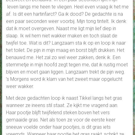
leven langs me heen te vliegen. Heel even vraag ik het me
af. Is dit een hartinfarct? Ga ik dood? De gedachte is na
een paar seconden weer voorbij. Mijn tong tintelt. Ik denk
dat ik moet overgeven. Naast me ligt mijn lief diep in
slaap. Ik wil hem niet wakker maken en toch slaat de
twijfel toe. Wat is dit? Langzaam sta ik op en loop ik naar
het toilet. De pijn in mijn maag en borst blijft drukken. Het
benauwd me. Het zal zo wel weer zakken, denk ik. Een
stemmetje in mijn hoofd zegt tegen me, dat ik rustig moet
blijven en moet gaan liggen. Langzaam trekt de pijn weg.
’s Morgens word ik klam van het zweet maar opgelucht
weer wakker.
Met deze gedachten loop ik naast Tikkel langs het gras
wanneer ze ineens stil staat. Ze kijkt me vragend aan.
Haar pootje blijft twijfelend steken boven het vers
gemaaide gras. Net als toen ze voor de eerste keer
sneeuw voelde onder haar pootjes, is dit gras iets
vreemds. Wanneer haar pootje het gras raakt, schrikt ze