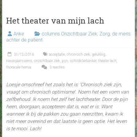
Het theater van mijn lach
Anke
columns Onzichtbaar Ziek
,
Zorg, de mens
achter de patiënt
31/12/2016
acceptatie
,
chronisch ziek
,
gelukkig
,
nieuwjaarswens
,
onzichtbaar ziek
,
pijn
,
schildklierkanker
,
theater lach
,
thoracale hernia
3 reacties
Loesje omschreef het zoals het is: ‘Chronisch ziek zijn,
vraagt om chronisch optimisme’. Noem het een vorm van
zelfbehoud. Ik noem het zelf het lachtheater. Door de pijn
heen, doorgaan, accepteren dat is, wat er is. Want
wanneer ik bij de pakken zou gaan neerzitten, kwam ik
niet meer overeind en dat laatste is geen optie. Het leven
is te mooi. Lach!