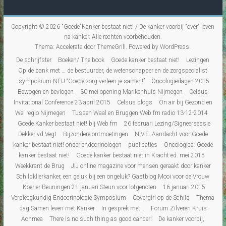
Copyright © 2026
"Goede"Kanker bestaat niet! / De kanker voorbij "over" leven
na kanker
. Alle rechten voorbehouden.
Thema:
Accelerate
door ThemeGrill. Powered by
WordPress
.
De schrijfster
Boeken/ The book
Goede kanker bestaat niet!
Lezingen
Op de bank met … de bestuurder, de wetenschapper en de zorgspecialist
symposium NFU “Goede zorg verleen je samen!”
Oncologiedagen 2015
Bewogen en bevlogen
30 mei opening Marikenhuis Nijmegen
Celsus
Invitational Conference 23 april 2015
Celsus blogs
On air bij Gezond en
Wel regio Nijmegen
Tussen Waal en Bruggen Web fm radio 13-12-2014
Goede Kanker bestaat niet! bij Web fm
26 februari Lezing/Signeersessie
Dekker vd Vegt
Bijzondere ontmoetingen
N.V.E. Aandacht voor Goede
kanker bestaat niet! onder endocrinologen
publicaties
Oncologica: Goede
kanker bestaat niet!
Goede kanker bestaat niet in Kracht ed. mei 2015
Weekkrant de Brug
JIJ online magazine voor mensen geraakt door kanker
Schildklierkanker, een geluk bij een ongeluk? Gastblog Mooi voor de Vrouw
Koerier Beuningen 21 januari Steun voor lotgenoten
16 januari 2015
Verpleegkundig Endocrinologie Symposium
Covergirl op de Schild
Thema
dag Samen leven met Kanker
In gesprek met…
Forum Zilveren Kruis
Achmea
There is no such thing as good cancer!
De kanker voorbij,