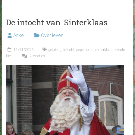
De intocht van Sinterklaas
Anke
Over leven
12/11/2016
gelukkig
,
intocht
,
pepernoten
,
sinterklaas
,
zwarte
Piet
2 reacties