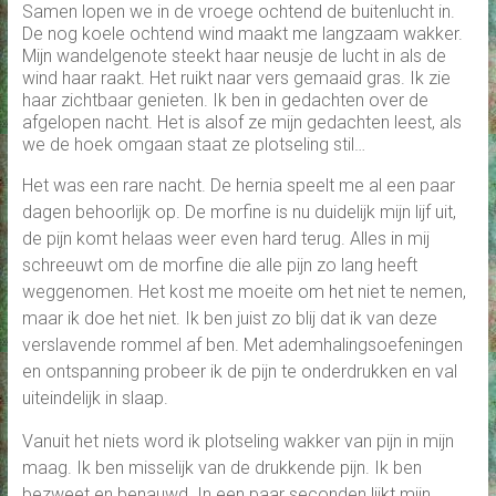
Samen lopen we in de vroege ochtend de buitenlucht in.
De nog koele ochtend wind maakt me langzaam wakker.
Mijn wandelgenote steekt haar neusje de lucht in als de
wind haar raakt. Het ruikt naar vers gemaaid gras. Ik zie
haar zichtbaar genieten. Ik ben in gedachten over de
afgelopen nacht. Het is alsof ze mijn gedachten leest, als
we de hoek omgaan staat ze plotseling stil…
Het was een rare nacht. De hernia speelt me al een paar
dagen behoorlijk op. De morfine is nu duidelijk mijn lijf uit,
de pijn komt helaas weer even hard terug. Alles in mij
schreeuwt om de morfine die alle pijn zo lang heeft
weggenomen. Het kost me moeite om het niet te nemen,
maar ik doe het niet. Ik ben juist zo blij dat ik van deze
verslavende rommel af ben. Met ademhalingsoefeningen
en ontspanning probeer ik de pijn te onderdrukken en val
uiteindelijk in slaap.
Vanuit het niets word ik plotseling wakker van pijn in mijn
maag. Ik ben misselijk van de drukkende pijn. Ik ben
bezweet en benauwd. In een paar seconden lijkt mijn