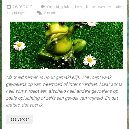
26/08/2017
afscheid
,
gelukkig
,
hernia
,
kanker
,
leven
,
revalidatie
,
tijdcontingent
3 reacties
Afscheid nemen is nooit gemakkelijk. Het roept vaak
gevoelens op van weemoed of intens verdriet. Maar soms
heel soms, roept een afscheid heel andere gevoelens op
zoals opluchting of zelfs een gevoel van vrijheid. En dat
laatste, dat voel ik..
lees verder