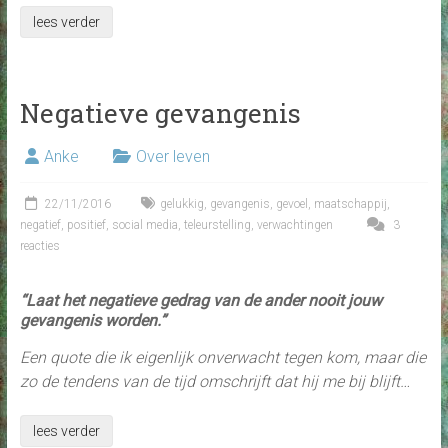
lees verder
Negatieve gevangenis
Anke
Over leven
22/11/2016
gelukkig
,
gevangenis
,
gevoel
,
maatschappij
,
negatief
,
positief
,
social media
,
teleurstelling
,
verwachtingen
3
reacties
“Laat het negatieve gedrag van de ander nooit jouw
gevangenis worden.”
Een quote die ik eigenlijk onverwacht tegen kom, maar die
zo de tendens van de tijd omschrijft dat hij me bij blijft…
lees verder