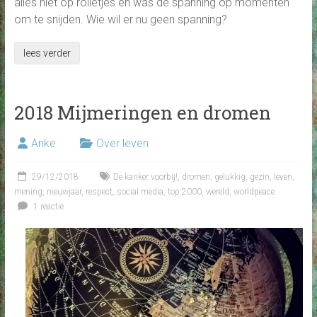
alles niet op rolletjes en was de spanning op momenten
om te snijden. Wie wil er nu geen spanning?
lees verder
2018 Mijmeringen en dromen
Anke
Over leven
29/12/2018
De kanker voorbij!
,
dromen
,
gelukkig
,
gezin
,
leven
,
mening
,
nieuwjaar
,
respect
,
social media
,
top 2000
,
wereld
,
worldpeace
1 reactie