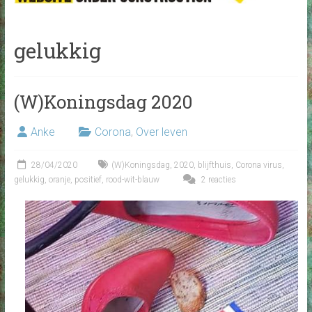
gelukkig
(W)Koningsdag 2020
Anke
Corona
,
Over leven
28/04/2020
(W)Koningsdag
,
2020
,
blijfthuis
,
Corona virus
,
gelukkig
,
oranje
,
positief
,
rood-wit-blauw
2 reacties