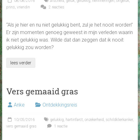
08/08/2016
afscheid
,
geluk
,
gelukkig
,
herinneringen
,
ongeluk
,
prins
,
vriendin
2 reacties
“Als je hier en nu niet gelukkig bent, zul je het nooit worden”
Er zijn momenten genoeg geweest in mijn verleden waarin
ik niet gelukkig was. Wilde dat dan zeggen dat ik nooit
gelukkig zou worden?
lees verder
Vers gemaaid gras
Anke
Ontdekkingsreis
10/05/2016
gelukkig
,
hartinfarct
,
onzekerheid
,
schildklierkanker
,
vers gemaaid gras
1 reactie