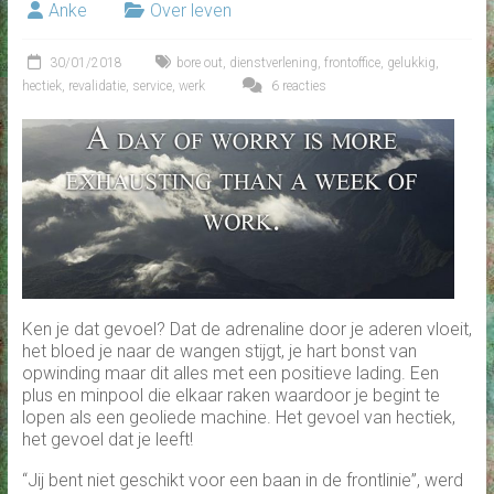
Anke
Over leven
30/01/2018
bore out
,
dienstverlening
,
frontoffice
,
gelukkig
,
hectiek
,
revalidatie
,
service
,
werk
6 reacties
Ken je dat gevoel? Dat de adrenaline door je aderen vloeit,
het bloed je naar de wangen stijgt, je hart bonst van
opwinding maar dit alles met een positieve lading. Een
plus en minpool die elkaar raken waardoor je begint te
lopen als een geoliede machine. Het gevoel van hectiek,
het gevoel dat je leeft!
“Jij bent niet geschikt voor een baan in de frontlinie”, werd