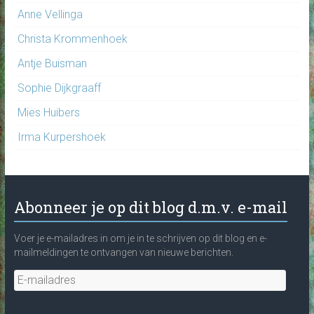
Anne Vellinga
Christa Krommenhoek
Antje Buisman
Sophie Dijkgraaff
Mies Huibers
Irma Kurpershoek
Abonneer je op dit blog d.m.v. e-mail
Voer je e-mailadres in om je in te schrijven op dit blog en e-
mailmeldingen te ontvangen van nieuwe berichten.
E-
mailadres