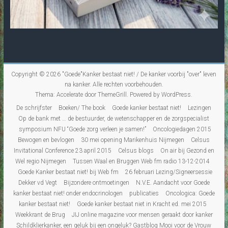
Copyright © 2026
"Goede"Kanker bestaat niet! / De kanker voorbij "over" leven
na kanker
. Alle rechten voorbehouden.
Thema:
Accelerate
door ThemeGrill. Powered by
WordPress
.
De schrijfster
Boeken/ The book
Goede kanker bestaat niet!
Lezingen
Op de bank met … de bestuurder, de wetenschapper en de zorgspecialist
symposium NFU “Goede zorg verleen je samen!”
Oncologiedagen 2015
Bewogen en bevlogen
30 mei opening Marikenhuis Nijmegen
Celsus
Invitational Conference 23 april 2015
Celsus blogs
On air bij Gezond en
Wel regio Nijmegen
Tussen Waal en Bruggen Web fm radio 13-12-2014
Goede Kanker bestaat niet! bij Web fm
26 februari Lezing/Signeersessie
Dekker vd Vegt
Bijzondere ontmoetingen
N.V.E. Aandacht voor Goede
kanker bestaat niet! onder endocrinologen
publicaties
Oncologica: Goede
kanker bestaat niet!
Goede kanker bestaat niet in Kracht ed. mei 2015
Weekkrant de Brug
JIJ online magazine voor mensen geraakt door kanker
Schildklierkanker, een geluk bij een ongeluk? Gastblog Mooi voor de Vrouw