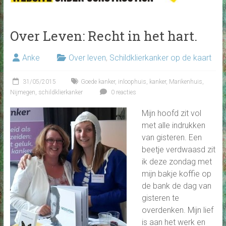
Over Leven: Recht in het hart.
Anke
Over leven
,
Schildklierkanker op de kaart
31/05/2015
Goede kanker
,
inloophuis
,
kanker
,
Marikenhuis
,
Nijmegen
,
schildklierkanker
0 reacties
Mijn hoofd zit vol
met alle indrukken
van gisteren. Een
beetje verdwaasd zit
ik deze zondag met
mijn bakje koffie op
de bank de dag van
gisteren te
overdenken. Mijn lief
is aan het werk en