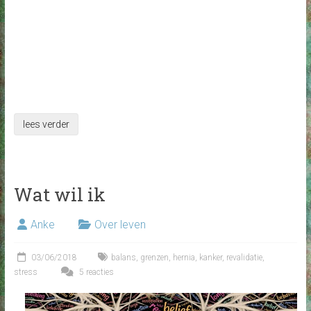
lees verder
Wat wil ik
Anke
Over leven
03/06/2018
balans
,
grenzen
,
hernia
,
kanker
,
revalidatie
,
stress
5 reacties