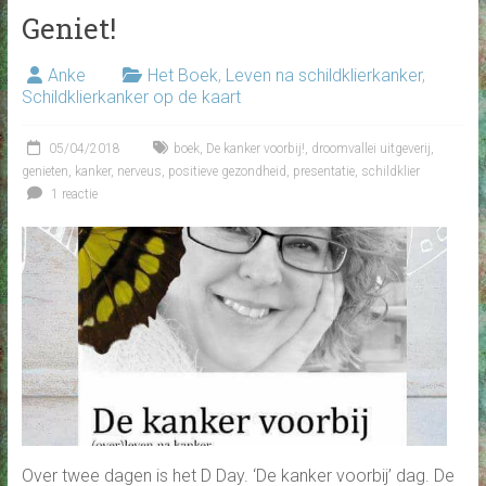
Geniet!
Anke
Het Boek
,
Leven na schildklierkanker
,
Schildklierkanker op de kaart
05/04/2018
boek
,
De kanker voorbij!
,
droomvallei uitgeverij
,
genieten
,
kanker
,
nerveus
,
positieve gezondheid
,
presentatie
,
schildklier
1 reactie
Over twee dagen is het D Day. ‘De kanker voorbij’ dag. De