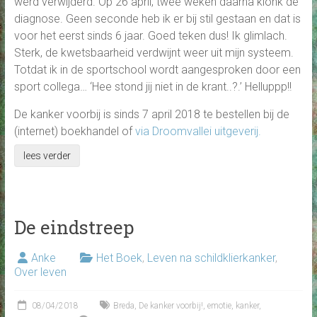
werd verwijderd. Op 26 april, twee weken daarna klonk de
diagnose. Geen seconde heb ik er bij stil gestaan en dat is
voor het eerst sinds 6 jaar. Goed teken dus! Ik glimlach.
Sterk, de kwetsbaarheid verdwijnt weer uit mijn systeem.
Totdat ik in de sportschool wordt aangesproken door een
sport collega… ‘Hee stond jij niet in de krant..?.’ Helluppp!!
De kanker voorbij is sinds 7 april 2018 te bestellen bij de
(internet) boekhandel of
via Droomvallei uitgeverij.
lees verder
De eindstreep
Anke
Het Boek
,
Leven na schildklierkanker
,
Over leven
08/04/2018
Breda
,
De kanker voorbij!
,
emotie
,
kanker
,