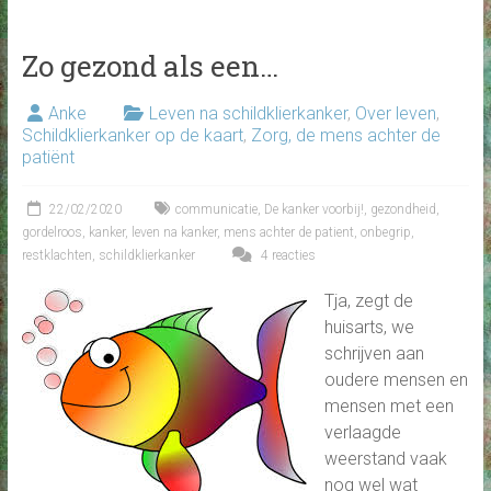
Zo gezond als een…
Anke
Leven na schildklierkanker
,
Over leven
,
Schildklierkanker op de kaart
,
Zorg, de mens achter de
patiënt
22/02/2020
communicatie
,
De kanker voorbij!
,
gezondheid
,
gordelroos
,
kanker
,
leven na kanker
,
mens achter de patient
,
onbegrip
,
restklachten
,
schildklierkanker
4 reacties
Tja, zegt de
huisarts, we
schrijven aan
oudere mensen en
mensen met een
verlaagde
weerstand vaak
nog wel wat