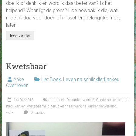
doe ik of denk ik en word ik daar beter van? Is het
helpend? Waar ligt de grens? Hoe bewaak ik die, wat
moet ik daarvoor doen of misschien, belangrijker nog,
laten…
lees verder
Kwetsbaar
Anke
Het Boek
,
Leven na schildklierkanker
,
Over leven
14/04/2018
april
,
boek
,
De kanker voorbij!
,
Goede kanker bestaat
niet!
,
kanker
,
kwetsbaarheid
,
terugkeer naar werk na kanker
,
verwerking
,
werk
0 reacties