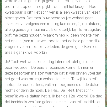
word iets rustiger in mijn gevoel dat mijn gezicht zo
prominent op de balie prijkt. Toch blijft het knagen. Hoe
kwetsbaar is dit? Het schrijven is al een kwestie van jezelf
bloot geven. Dat men jouw persoonlijke verhaal gaat
lezen en vervolgens een mening kan delen, is, op afstand,
al eng genoeg , maar nu zit ik er letterlijk bij. Het vraagstuk
blijft me bezig houden. Waarom heb ik geen moeite met
het opschrijven maar wel moeite met de hele persoonlijke
vragen over mijn kankerverleden, de gevolgen? Ben ik dit
alles eigenlijk wel voorbij?
Ja! Toch wel, weet ik een dag later met stelligheid te
beantwoorden. De eerste recensies komen binnen en
deze bezorgen me zo’n warmte dat ik van binnen voel dat
het goed was om mijn verhaal te delen. Terwijl ik op mijn
laptop de reacties lees, valt mijn oog ineens op de datum
rechts onderin de hoek. De 14e… De 14e!!!! Met schrik
besef ik welke datum het is. Ik ben de 12e voorbij. De dag
dat inmiddels zes jaar geleden de helft van mijn schildklier