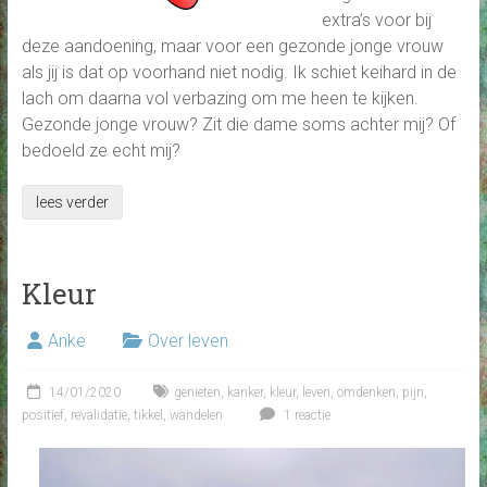
extra’s voor bij
deze aandoening, maar voor een gezonde jonge vrouw
als jij is dat op voorhand niet nodig. Ik schiet keihard in de
lach om daarna vol verbazing om me heen te kijken.
Gezonde jonge vrouw? Zit die dame soms achter mij? Of
bedoeld ze echt mij?
lees verder
Kleur
Anke
Over leven
14/01/2020
genieten
,
kanker
,
kleur
,
leven
,
omdenken
,
pijn
,
positief
,
revalidatie
,
tikkel
,
wandelen
1 reactie