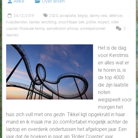
Anke
Over leven
24/12/2019
2020
,
acceptatie
,
begrip
,
danny vera
,
defensie
,
hulpdiensten
,
kanker
,
kerstblog
,
onzichtbaar ziek
,
politie
,
respect
,
roller
coaster
,
thoracale hernia
,
wervelkolom artrose
,
winkelpersoneel
2
reacties
Het is de dag
voor Kerstmis
en alles wat er
te horen is, is
de top 4000
die zijn laatste
noten
wegspeelt voor
morgen het
huis zich vult met ons gezin. Tikkel ligt opgekruld in haar
mand en ik maak me zo comfortabel mogelijk achter de
laptop en overdenk ondertussen het afgelopen jaar. Een
jaar dat de boeken in gaat als ‘Roller Coaster’ jaar.