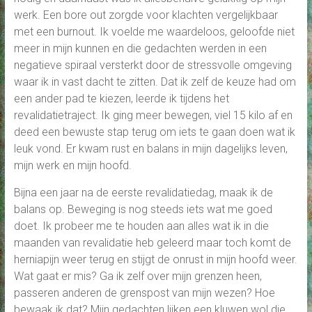
werk. Een bore out zorgde voor klachten vergelijkbaar
met een burnout. Ik voelde me waardeloos, geloofde niet
meer in mijn kunnen en die gedachten werden in een
negatieve spiraal versterkt door de stressvolle omgeving
waar ik in vast dacht te zitten. Dat ik zelf de keuze had om
een ander pad te kiezen, leerde ik tijdens het
revalidatietraject. Ik ging meer bewegen, viel 15 kilo af en
deed een bewuste stap terug om iets te gaan doen wat ik
leuk vond. Er kwam rust en balans in mijn dagelijks leven,
mijn werk en mijn hoofd.
Bijna een jaar na de eerste revalidatiedag, maak ik de
balans op. Beweging is nog steeds iets wat me goed
doet. Ik probeer me te houden aan alles wat ik in die
maanden van revalidatie heb geleerd maar toch komt de
herniapijn weer terug en stijgt de onrust in mijn hoofd weer.
Wat gaat er mis? Ga ik zelf over mijn grenzen heen,
passeren anderen de grenspost van mijn wezen? Hoe
bewaak ik dat? Mijn gedachten lijken een kluwen wol die