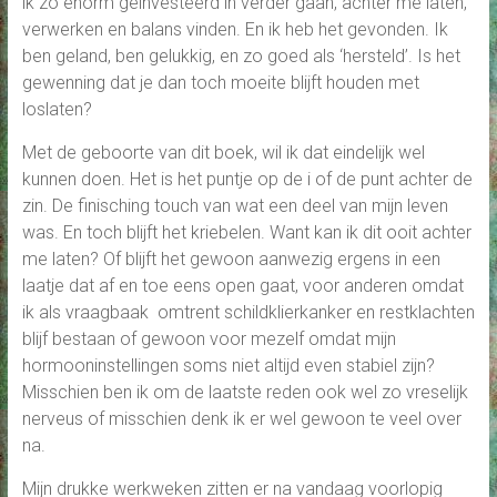
ik zo enorm geïnvesteerd in verder gaan, achter me laten,
verwerken en balans vinden. En ik heb het gevonden. Ik
ben geland, ben gelukkig, en zo goed als ‘hersteld’. Is het
gewenning dat je dan toch moeite blijft houden met
loslaten?
Met de geboorte van dit boek, wil ik dat eindelijk wel
kunnen doen. Het is het puntje op de i of de punt achter de
zin. De finisching touch van wat een deel van mijn leven
was. En toch blijft het kriebelen. Want kan ik dit ooit achter
me laten? Of blijft het gewoon aanwezig ergens in een
laatje dat af en toe eens open gaat, voor anderen omdat
ik als vraagbaak omtrent schildklierkanker en restklachten
blijf bestaan of gewoon voor mezelf omdat mijn
hormooninstellingen soms niet altijd even stabiel zijn?
Misschien ben ik om de laatste reden ook wel zo vreselijk
nerveus of misschien denk ik er wel gewoon te veel over
na.
Mijn drukke werkweken zitten er na vandaag voorlopig