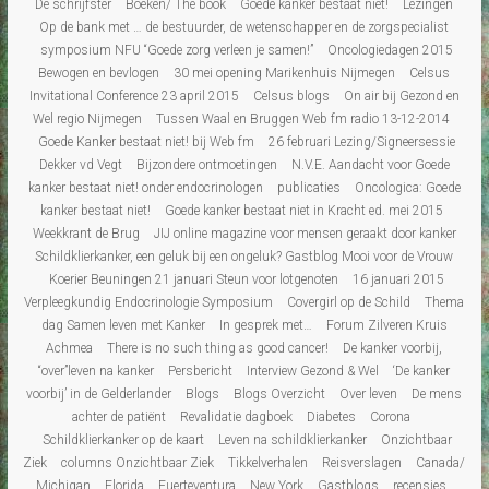
De schrijfster
Boeken/ The book
Goede kanker bestaat niet!
Lezingen
Op de bank met … de bestuurder, de wetenschapper en de zorgspecialist
symposium NFU “Goede zorg verleen je samen!”
Oncologiedagen 2015
Bewogen en bevlogen
30 mei opening Marikenhuis Nijmegen
Celsus
Invitational Conference 23 april 2015
Celsus blogs
On air bij Gezond en
Wel regio Nijmegen
Tussen Waal en Bruggen Web fm radio 13-12-2014
Goede Kanker bestaat niet! bij Web fm
26 februari Lezing/Signeersessie
Dekker vd Vegt
Bijzondere ontmoetingen
N.V.E. Aandacht voor Goede
kanker bestaat niet! onder endocrinologen
publicaties
Oncologica: Goede
kanker bestaat niet!
Goede kanker bestaat niet in Kracht ed. mei 2015
Weekkrant de Brug
JIJ online magazine voor mensen geraakt door kanker
Schildklierkanker, een geluk bij een ongeluk? Gastblog Mooi voor de Vrouw
Koerier Beuningen 21 januari Steun voor lotgenoten
16 januari 2015
Verpleegkundig Endocrinologie Symposium
Covergirl op de Schild
Thema
dag Samen leven met Kanker
In gesprek met…
Forum Zilveren Kruis
Achmea
There is no such thing as good cancer!
De kanker voorbij,
“over”leven na kanker
Persbericht
Interview Gezond & Wel
‘De kanker
voorbij’ in de Gelderlander
Blogs
Blogs Overzicht
Over leven
De mens
achter de patiënt
Revalidatie dagboek
Diabetes
Corona
Schildklierkanker op de kaart
Leven na schildklierkanker
Onzichtbaar
Ziek
columns Onzichtbaar Ziek
Tikkelverhalen
Reisverslagen
Canada/
Michigan
Florida
Fuerteventura
New York
Gastblogs
recensies