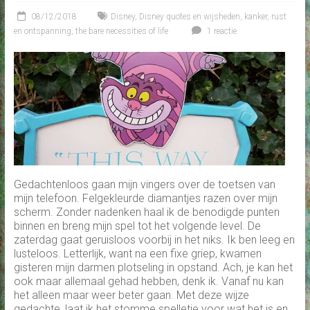
08/12/2018
Disney
,
Disney quotes en wijsheden
,
kanker
,
rust
en ontspanning
,
the bare necessities of life
1 reactie
Gedachtenloos gaan mijn vingers over de toetsen van
mijn telefoon. Felgekleurde diamantjes razen over mijn
scherm. Zonder nadenken haal ik de benodigde punten
binnen en breng mijn spel tot het volgende level. De
zaterdag gaat geruisloos voorbij in het niks. Ik ben leeg en
lusteloos. Letterlijk, want na een fixe griep, kwamen
gisteren mijn darmen plotseling in opstand. Ach, je kan het
ook maar allemaal gehad hebben, denk ik. Vanaf nu kan
het alleen maar weer beter gaan. Met deze wijze
gedachte, laat ik het stomme spelletje voor wat het is en