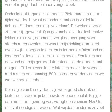
verzet mijn gedachten naar vorige week.
Ondanks dat ik qua geluid meer in Pieterburen thuishoor
rijden we doelbewust de andere kant op in zuidelijke
richting. Eindbestemming ‘Neverland’. De weken ervoor
zijn moeilijk geweest. Qua gezondheid zit ik allesbehalve
lekker in mijn vel, daarnaast zorgt de overgang voor
steeds meer overlast en was ik mijn richting compleet
even kwijt. Ik begon te denken in termen als ‘niemand en
iedereen’, ‘alles en iets’ en ‘altijd en nooit’. Een teken aan
de wand dat mijn gemoedstoestand niet de goede kant
op gaat. Tijd om even los te laten en mezelf te voeden
met rust en ontspanning. 500 kilometer verder vinden we
wat we nodig hebben.
De magie van Disney doet zijn werk goed als ook de
buitenlucht voor mijn benauwde zeehondenblaf. Krijg je
daar nou nooit genoeg van, vraagt een vriendin. Nee! Is
ons volmondige antwoord. Wat wij daar binden is zoveel