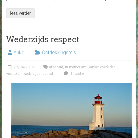
lees verder
Wederzijds respect
Anke
Ontdekkingsreis
27/04/2019
afscheid
,
in memoriam
,
kanker
,
overlijden
,
vuurtoren
,
wederzijds respect
1 reactie