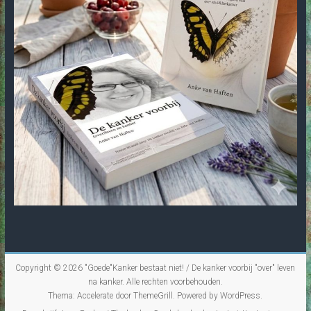
Copyright © 2026
"Goede"Kanker bestaat niet! / De kanker voorbij "over" leven
na kanker
. Alle rechten voorbehouden.
Thema:
Accelerate
door ThemeGrill. Powered by
WordPress
.