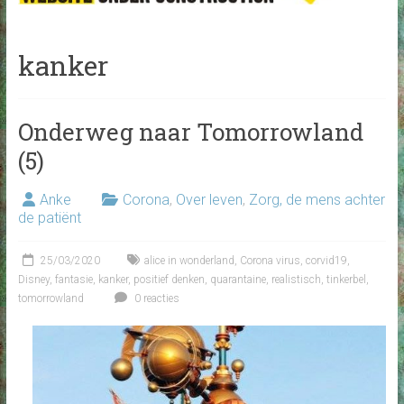
kanker
Onderweg naar Tomorrowland
(5)
Anke
Corona
,
Over leven
,
Zorg, de mens achter
de patiënt
25/03/2020
alice in wonderland
,
Corona virus
,
corvid19
,
Disney
,
fantasie
,
kanker
,
positief denken
,
quarantaine
,
realistisch
,
tinkerbel
,
tomorrowland
0 reacties