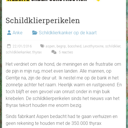
Schildklierperikelen
Anke
Schildklierkanker op de kaart
22/01/2016
aspen
,
begrip
,
boosheid
,
Levothyroxine
,
schildklier
,
schildklierkanker
,
thyrax
5 reacties
Het verdriet om de hond, de meningen en de frustratie om
de pijn in mijn rug, moet even landen. Alle mannen, op
Gerritje na, zijn de deur uit. Ik nestel me op de bank in het
zonnetje achter het raam. Heerlijk warm en rustgevend. En
toch blijft er een gevoel van onrust onder in mijn buik
kriebelen. De schildklierperikelen sinds het nieuws van het
thyrax tekort houden me enorm bezig.
Sinds fabrikant Aspen bedacht had te gaan verhuizen en
geen rekening te houden met de 350.000 thyrax