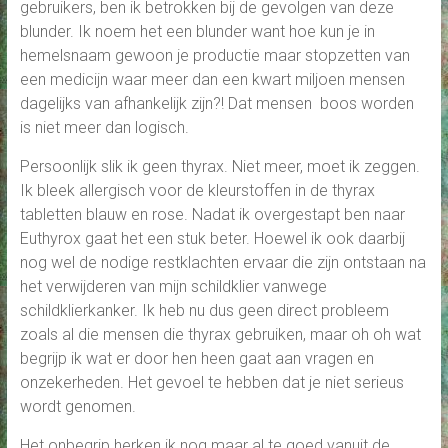
gebruikers, ben ik betrokken bij de gevolgen van deze
blunder. Ik noem het een blunder want hoe kun je in
hemelsnaam gewoon je productie maar stopzetten van
een medicijn waar meer dan een kwart miljoen mensen
dagelijks van afhankelijk zijn?! Dat mensen boos worden
is niet meer dan logisch.
Persoonlijk slik ik geen thyrax. Niet meer, moet ik zeggen.
Ik bleek allergisch voor de kleurstoffen in de thyrax
tabletten blauw en rose. Nadat ik overgestapt ben naar
Euthyrox gaat het een stuk beter. Hoewel ik ook daarbij
nog wel de nodige restklachten ervaar die zijn ontstaan na
het verwijderen van mijn schildklier vanwege
schildklierkanker. Ik heb nu dus geen direct probleem
zoals al die mensen die thyrax gebruiken, maar oh oh wat
begrijp ik wat er door hen heen gaat aan vragen en
onzekerheden. Het gevoel te hebben dat je niet serieus
wordt genomen.
Het onbegrip herken ik nog maar al te goed vanuit de