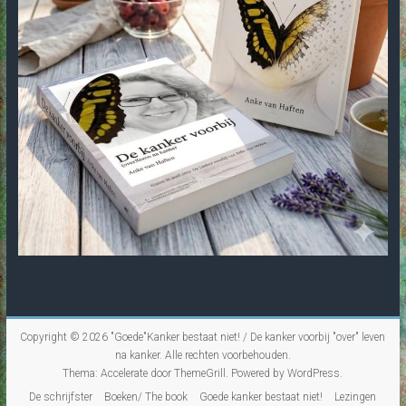
Copyright © 2026
"Goede"Kanker bestaat niet! / De kanker voorbij "over" leven
na kanker
. Alle rechten voorbehouden.
Thema:
Accelerate
door ThemeGrill. Powered by
WordPress
.
De schrijfster
Boeken/ The book
Goede kanker bestaat niet!
Lezingen