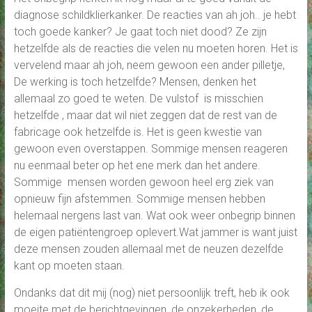
diagnose schildklierkanker. De reacties van ah joh.. je hebt
toch goede kanker? Je gaat toch niet dood? Ze zijn
hetzelfde als de reacties die velen nu moeten horen. Het is
vervelend maar ah joh, neem gewoon een ander pilletje,
De werking is toch hetzelfde? Mensen, denken het
allemaal zo goed te weten. De vulstof is misschien
hetzelfde , maar dat wil niet zeggen dat de rest van de
fabricage ook hetzelfde is. Het is geen kwestie van
gewoon even overstappen. Sommige mensen reageren
nu eenmaal beter op het ene merk dan het andere.
Sommige mensen worden gewoon heel erg ziek van
opnieuw fijn afstemmen. Sommige mensen hebben
helemaal nergens last van. Wat ook weer onbegrip binnen
de eigen patiëntengroep oplevert.Wat jammer is want juist
deze mensen zouden allemaal met de neuzen dezelfde
kant op moeten staan.
Ondanks dat dit mij (nog) niet persoonlijk treft, heb ik ook
moeite met de berichtgevingen, de onzekerheden, de