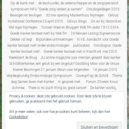
Op de bank met … de bestuurder, de wetenschapper en de zorgspecialist
symposium NFU “Goede zorg verleen je samen!”
Oncologiedagen 2015
Bewogen en bevlogen
30 mei opening Marikenhuis Nijmegen
Celsus
Invitational Conference 23 april 2015
Celsus blogs
On air bij Gezond en
Wel regio Nijmegen
Tussen Waal en Bruggen Web fm radio 13-12-2014
Goede Kanker bestaat niet! bij Web fm
26 februari Lezing/Signeersessie
Dekker vd Vegt
Bijzondere ontmoetingen
N.V.E. Aandacht voor Goede
kanker bestaat niet! onder endocrinologen
publicaties
Oncologica: Goede
kanker bestaat niet!
Goede kanker bestaat niet in Kracht ed. mei 2015
Weekkrant de Brug
JIJ online magazine voor mensen geraakt door kanker
Schildklierkanker, een geluk bij een ongeluk? Gastblog Mooi voor de Vrouw
Koerier Beuningen 21 januari Steun voor lotgenoten
16 januari 2015
Verpleegkundig Endocrinologie Symposium
Covergirl op de Schild
Thema
dag Samen leven met Kanker
In gesprek met…
Forum Zilveren Kruis
Achmea
There is no such thing as good cancer!
De kanker voorbij,
“over”leven na kanker
Persbericht
Interview Gezond & Wel
‘De kanker
Privacy & cookies: deze site gebruikt cookies. Door deze site te blijven
voorbij’ in de Gelderlander
Blogs
Blogs Overzicht
Over leven
De mens
gebruiken, ga je akkoord met het gebruik hiervan.
achter de patiënt
Revalidatie dagboek
Diabetes
Corona
Wil je meer weten, ook over hoe je cookies kunt beheren, kijk dan hier:
Schildklierkanker op de kaart
Leven na schildklierkanker
Onzichtbaar
Cookiebeleid
Ziek
columns Onzichtbaar Ziek
Tikkelverhalen
Reisverslagen
Canada/
Michigan
Florida
Fuerteventura
New York
Gastblogs
recensies