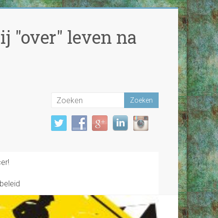
j "over" leven na
er!
beleid