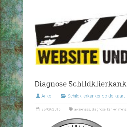
Diagnose Schildklierkank
Anke
Schildklierkanker op de kaart
,
23/09/2016
awareness
,
diagnose
,
kanker
,
mens 