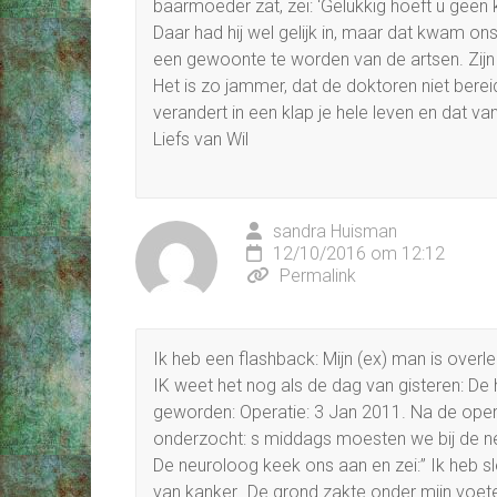
baarmoeder zat, zei: ‘Gelukkig hoeft u geen k
Daar had hij wel gelijk in, maar dat kwam ons
een gewoonte te worden van de artsen. Zijn 
Het is zo jammer, dat de doktoren niet bere
verandert in een klap je hele leven en dat van
Liefs van Wil
sandra Huisman
12/10/2016 om 12:12
Permalink
Ik heb een flashback: Mijn (ex) man is overl
IK weet het nog als de dag van gisteren: De
geworden: Operatie: 3 Jan 2011. Na de ope
onderzocht: s middags moesten we bij de neu
De neuroloog keek ons aan en zei:” Ik heb s
van kanker…De grond zakte onder mijn voete