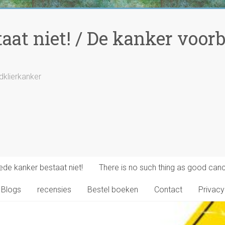
at niet! / De kanker voorbi
ldklierkanker
de kanker bestaat niet!
There is no such thing as good canc
Blogs
recensies
Bestel boeken
Contact
Privacy