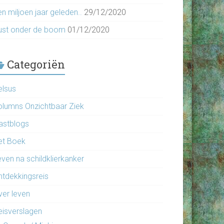
n miljoen jaar geleden..
29/12/2020
ust onder de boom
01/12/2020
Categoriën
elsus
olumns Onzichtbaar Ziek
astblogs
et Boek
even na schildklierkanker
ntdekkingsreis
ver leven
eisverslagen