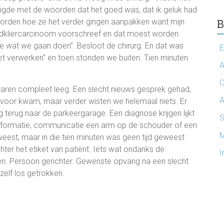
indigde met de woorden dat het goed was, dat ik geluk had
B
rden hoe ze het verder gingen aanpakken want mijn
hildkliercarcinoom voorschreef en dat moest worden
e wat we gaan doen”. Besloot de chirurg. En dat was
E
met verwerken” en toen stonden we buiten. Tien minuten
A
C
waren compleet leeg. Een slecht nieuws gesprek gehad,
A
voor kwam, maar verder wisten we helemaal niets. Er
terug naar de parkeergarage. Een diagnose krijgen lijkt
S
 informatie, communicatie een arm op de schouder of een
M
est, maar in die tien minuten was geen tijd geweest
hter het etiket van patiënt. Iets wat ondanks de
I
nnen. Persoon gerichter. Gewenste opvang na een slecht
zelf los getrokken.