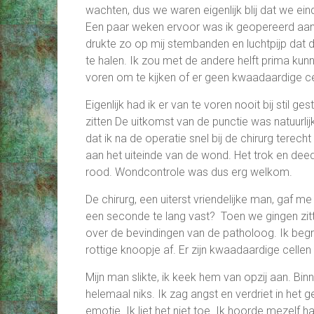
wachten, dus we waren eigenlijk blij dat we ei
Een paar weken ervoor was ik geopereerd aan mi
drukte zo op mij stembanden en luchtpijp dat de
te halen. Ik zou met de andere helft prima ku
voren om te kijken of er geen kwaadaardige cel
Eigenlijk had ik er van te voren nooit bij stil g
zitten De uitkomst van de punctie was natuurli
dat ik na de operatie snel bij de chirurg terec
aan het uiteinde van de wond. Het trok en deed
rood. Wondcontrole was dus erg welkom.
De chirurg, een uiterst vriendelijke man, gaf me
een seconde te lang vast? Toen we gingen zitt
over de bevindingen van de patholoog. Ik begre
rottige knoopje af. Er zijn kwaadaardige cellen
Mijn man slikte, ik keek hem van opzij aan. B
helemaal niks. Ik zag angst en verdriet in het
emotie. Ik liet het niet toe. Ik hoorde mezelf h