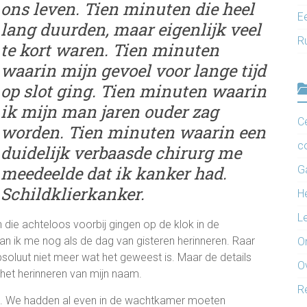
ons leven. Tien minuten die heel
Ee
lang duurden, maar eigenlijk veel
R
te kort waren. Tien minuten
waarin mijn gevoel voor lange tijd
op slot ging. Tien minuten waarin
ik mijn man jaren ouder zag
C
worden. Tien minuten waarin een
c
duidelijk verbaasde chirurg me
meedeelde dat ik kanker had.
G
Schildklierkanker.
H
L
n die achteloos voorbij gingen op de klok in de
an ik me nog als de dag van gisteren herinneren. Raar
O
bsoluut niet meer wat het geweest is. Maar de details
O
s het herinneren van mijn naam.
R
n. We hadden al even in de wachtkamer moeten