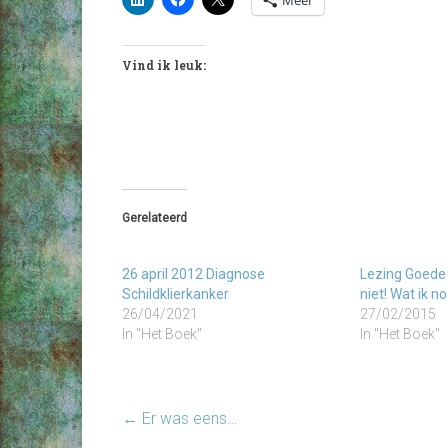
Meer
Vind ik leuk:
Gerelateerd
26 april 2012 Diagnose
Lezing Goede
Schildklierkanker
niet! Wat ik n
26/04/2021
27/02/2015
In "Het Boek"
In "Het Boek"
←
Er was eens…