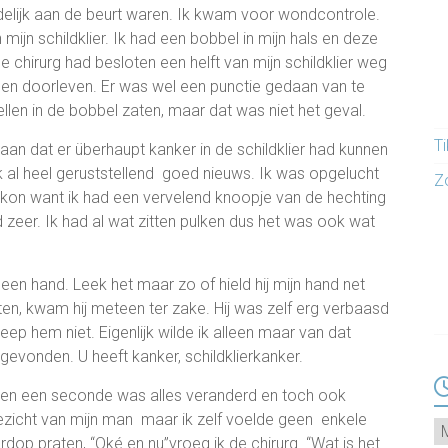
ndelijk aan de beurt waren. Ik kwam voor wondcontrole.
jn schildklier. Ik had een bobbel in mijn hals en deze
 chirurg had besloten een helft van mijn schildklier weg
nnen doorleven. Er was wel een punctie gedaan van te
len in de bobbel zaten, maar dat was niet het geval.
T
estaan dat er überhaupt kanker in de schildklier had kunnen
jk al heel geruststellend goed nieuws. Ik was opgelucht
Z
ht kon want ik had een vervelend knoopje van de hechting
 zeer. Ik had al wat zitten pulken dus het was ook wat
 een hand. Leek het maar zo of hield hij mijn hand net
en, kwam hij meteen ter zake. Hij was zelf erg verbaasd
ep hem niet. Eigenlijk wilde ik alleen maar van dat
 gevonden. U heeft kanker, schildklierkanker.
innen een seconde was alles veranderd en toch ook
 gezicht van mijn man maar ik zelf voelde geen enkele
Ar
ardop praten, “Oké en nu”vroeg ik de chirurg. “Wat is het