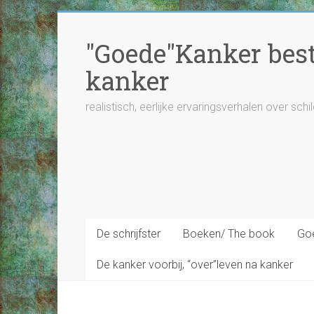
Ga
naar
"Goede"Kanker besta
inhoud
kanker
realistisch, eerlijke ervaringsverhalen over schi
De schrijfster
Boeken/ The book
Goe
De kanker voorbij, “over”leven na kanker