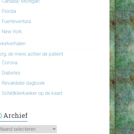
Canada/ Michigan
Florida
Fuerteventura
New York
ikkelverhalen
org, de mens achter de patiënt
Corona
Diabetes
Revalidatie dagboek
Schildklierkanker op de kaart
Archief
chief