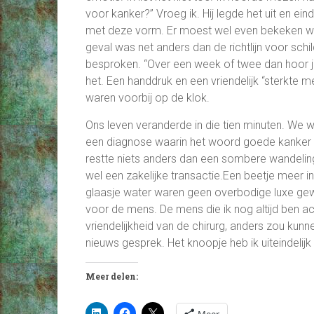
voor kanker?” Vroeg ik. Hij legde het uit en e
met deze vorm. Er moest wel even bekeken wo
geval was net anders dan de richtlijn voor sc
besproken. “Over een week of twee dan hoor j
het. Een handdruk en een vriendelijk “sterkte 
waren voorbij op de klok.
Ons leven veranderde in die tien minuten. We 
een diagnose waarin het woord goede kanker 
restte niets anders dan een sombere wandeling 
wel een zakelijke transactie.Een beetje meer
glaasje water waren geen overbodige luxe gewe
voor de mens. De mens die ik nog altijd ben ac
vriendelijkheid van de chirurg, anders zou ku
nieuws gesprek. Het knoopje heb ik uiteindelijk 
Meer delen: