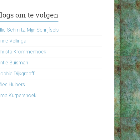
logs om te volgen
llie Schmitz: Mijn Schrijfsels
nne Vellinga
hrista Krommenhoek
ntje Buisman
ophie Dijkgraaff
ies Huibers
rma Kurpershoek