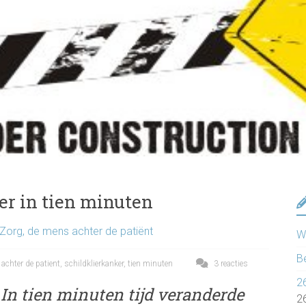
er in tien minuten
Zorg, de mens achter de patiënt
Wa
B
achter de patient
,
schildklierkanker
,
tien minuten
3 reacties
2
In tien minuten tijd veranderde
2