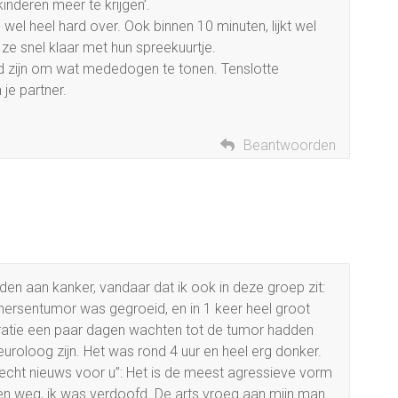
inderen meer te krijgen’.
 wel heel hard over. Ook binnen 10 minuten, lijkt wel
ze snel klaar met hun spreekuurtje.
id zijn om wat mededogen te tonen. Tenslotte
 je partner.
Beantwoorden
eden aan kanker, vandaar dat ik ook in deze groep zit:
 hersentumor was gegroeid, en in 1 keer heel groot
ratie een paar dagen wachten tot de tumor hadden
roloog zijn. Het was rond 4 uur en heel erg donker.
lecht nieuws voor u”: Het is de meest agressieve vorm
n weg, ik was verdoofd. De arts vroeg aan mijn man