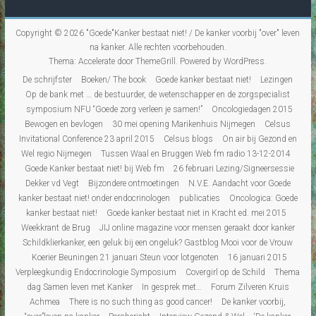
Copyright © 2026
"Goede"Kanker bestaat niet! / De kanker voorbij "over" leven
na kanker
. Alle rechten voorbehouden.
Thema:
Accelerate
door ThemeGrill. Powered by
WordPress
.
De schrijfster
Boeken/ The book
Goede kanker bestaat niet!
Lezingen
Op de bank met … de bestuurder, de wetenschapper en de zorgspecialist
symposium NFU “Goede zorg verleen je samen!”
Oncologiedagen 2015
Bewogen en bevlogen
30 mei opening Marikenhuis Nijmegen
Celsus
Invitational Conference 23 april 2015
Celsus blogs
On air bij Gezond en
Wel regio Nijmegen
Tussen Waal en Bruggen Web fm radio 13-12-2014
Goede Kanker bestaat niet! bij Web fm
26 februari Lezing/Signeersessie
Dekker vd Vegt
Bijzondere ontmoetingen
N.V.E. Aandacht voor Goede
kanker bestaat niet! onder endocrinologen
publicaties
Oncologica: Goede
kanker bestaat niet!
Goede kanker bestaat niet in Kracht ed. mei 2015
Weekkrant de Brug
JIJ online magazine voor mensen geraakt door kanker
Schildklierkanker, een geluk bij een ongeluk? Gastblog Mooi voor de Vrouw
Koerier Beuningen 21 januari Steun voor lotgenoten
16 januari 2015
Verpleegkundig Endocrinologie Symposium
Covergirl op de Schild
Thema
dag Samen leven met Kanker
In gesprek met…
Forum Zilveren Kruis
Achmea
There is no such thing as good cancer!
De kanker voorbij,