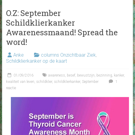
O.Z: September
Schildklierkanker
Awarenessmaand! Spread the
word!
Anke
columns Onzichtbaar Ziek
,
Schildklierkanker op de kaart
01/09/2016
awareness
,
besef
,
bewustzijn
,
bezinning
,
kanker
,
kwaliteit van leven
,
schildklier
,
schildklierkanker
,
September
1
reactie