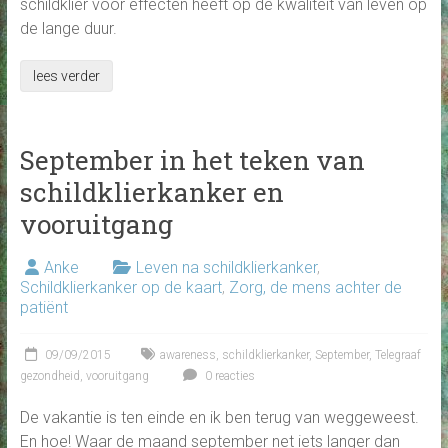
schildklier voor effecten heeft op de kwaliteit van leven op
de lange duur.
lees verder
September in het teken van
schildklierkanker en
vooruitgang
Anke
Leven na schildklierkanker
,
Schildklierkanker op de kaart
,
Zorg, de mens achter de
patiënt
09/09/2015
awareness
,
schildklierkanker
,
September
,
Telegraaf
gezondheid
,
vooruitgang
0 reacties
De vakantie is ten einde en ik ben terug van weggeweest.
En hoe! Waar de maand september net iets langer dan