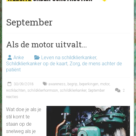
September
Als de motor uitvalt…
Anke
Leven na schildklierkanker
,
Schildklierkanker op de kaart
,
Zorg, de mens achter de
patiënt
30/09/2018
awareness
,
begrip
,
beperkingen
,
motor
,
restklachten
,
schildklierhormoon
,
schildklierkanker
,
September
2
reacties
Wat doe je als je
stil komt te
staan op de
snelweg als je