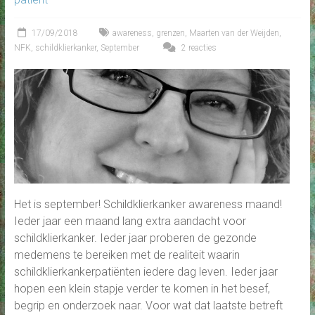
17/09/2018
awareness
,
grenzen
,
Maarten van der Weijden
,
NFK
,
schildklierkanker
,
September
2 reacties
Het is september! Schildklierkanker awareness maand!
Ieder jaar een maand lang extra aandacht voor
schildklierkanker. Ieder jaar proberen de gezonde
medemens te bereiken met de realiteit waarin
schildklierkankerpatiënten iedere dag leven. Ieder jaar
hopen een klein stapje verder te komen in het besef,
begrip en onderzoek naar. Voor wat dat laatste betreft