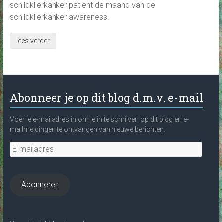
schildklierkanker patiënt de maand van de
schildklierkanker awareness.
lees verder
Abonneer je op dit blog d.m.v. e-mail
Voer je e-mailadres in om je in te schrijven op dit blog en e-
mailmeldingen te ontvangen van nieuwe berichten.
E-
mailadres
Abonneren