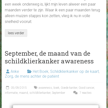
een week onderweg is, lijkt mijn leven alweer een paar
maanden verder te zijn. Waar ik een paar maanden terug
alleen muizen stapjes kon zetten, vlieg ik nu in volle
snelheid vooruit.
lees verder
September, de maand van de
schildklierkanker awareness
Anke
Het Boek
,
Schildklierkanker op de kaart
,
Zorg, de mens achter de patiënt
05/09/2015
awareness
,
boek
,
Goede kanker
,
Good cancer
,
informatie
,
maand
,
schildklierkanker
,
September
7 reacties