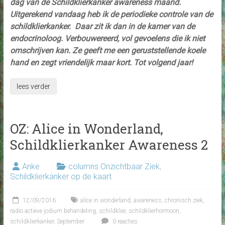
dag van de Schildklierkanker awareness maand.
Uitgerekend vandaag heb ik de periodieke controle van de
schildklierkanker. Daar zit ik dan in de kamer van de
endocrinoloog. Verbouwereerd, vol gevoelens die ik niet
omschrijven kan. Ze geeft me een geruststellende koele
hand en zegt vriendelijk maar kort. Tot volgend jaar!
lees verder
OZ: Alice in Wonderland,
Schildklierkanker Awareness 2
Anke
columns Onzichtbaar Ziek
,
Schildklierkanker op de kaart
12/09/2016
alice in wonderland
,
awareness
,
chronisch ziek
,
radio actieve jodium behandeling
,
schildklier
,
schildklierhormoon
,
schildklierkanker
,
September
0 reacties