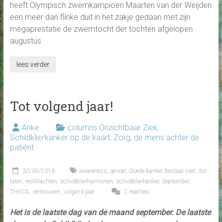
heeft Olympisch zwemkampioen Maarten van der Weijden
een meer dan flinke duit in het zakje gedaan met zijn
megaprestatie de zwemtocht der tochten afgelopen
augustus.
lees verder
Tot volgend jaar!
Anke
columns Onzichtbaar Ziek
,
Schildklierkanker op de kaart
,
Zorg, de mens achter de
patiënt
30/09/2016
awareness
,
gevoel
,
Goede kanker bestaat niet!
,
los
laten
,
restklachten
,
schildklierhormonen
,
schildklierkanker
,
September
,
THYCA
,
vertrouwen
,
volgend jaar
2 reacties
Het is de laatste dag van de maand september. De laatste