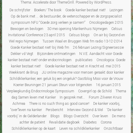
Thema:
Accelerate
door ThemeGrill. Powered by
WordPress
.
De schrijfster
Boeken/ The book
Goede kanker bestaat niet!
Lezingen
Op de bank met … de bestuurder, de wetenschapper en de zorgspecialist
symposium NFU “Goede zorg verleen je samen!”
Oncologiedagen 2015
Bewogen en bevlogen
30 mei opening Marikenhuis Nijmegen
Celsus
Invitational Conference 23 april 2015
Celsus blogs
On air bij Gezond en
Wel regio Nijmegen
Tussen Waal en Bruggen Web fm radio 13-12-2014
Goede Kanker bestaat niet! bij Web fm
26 februari Lezing/Signeersessie
Dekker vd Vegt
Bijzondere ontmoetingen
N.V.E. Aandacht voor Goede
kanker bestaat niet! onder endocrinologen
publicaties
Oncologica: Goede
kanker bestaat niet!
Goede kanker bestaat niet in Kracht ed. mei 2015
Weekkrant de Brug
JIJ online magazine voor mensen geraakt door kanker
Schildklierkanker, een geluk bij een ongeluk? Gastblog Mooi voor de Vrouw
Koerier Beuningen 21 januari Steun voor lotgenoten
16 januari 2015
Verpleegkundig Endocrinologie Symposium
Covergirl op de Schild
Thema
dag Samen leven met Kanker
In gesprek met…
Forum Zilveren Kruis
Achmea
There is no such thing as good cancer!
De kanker voorbij,
“over”leven na kanker
Persbericht
Interview Gezond & Wel
‘De kanker
voorbij’ in de Gelderlander
Blogs
Blogs Overzicht
Over leven
De mens
achter de patiënt
Revalidatie dagboek
Diabetes
Corona
Schildklierkanker op de kaart
Leven na schildklierkanker
Onzichtbaar