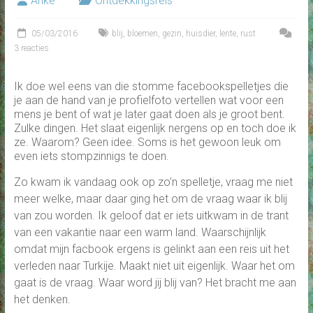
Anke
Ontdekkingsreis
05/03/2016
blij
,
bloemen
,
gezin
,
huisdier
,
lente
,
rust
3 reacties
Ik doe wel eens van die stomme facebookspelletjes die
je aan de hand van je profielfoto vertellen wat voor een
mens je bent of wat je later gaat doen als je groot bent.
Zulke dingen. Het slaat eigenlijk nergens op en toch doe ik
ze. Waarom? Geen idee. Soms is het gewoon leuk om
even iets stompzinnigs te doen.
Zo kwam ik vandaag ook op zo’n spelletje, vraag me niet
meer welke, maar daar ging het om de vraag waar ik blij
van zou worden. Ik geloof dat er iets uitkwam in de trant
van een vakantie naar een warm land. Waarschijnlijk
omdat mijn facbook ergens is gelinkt aan een reis uit het
verleden naar Turkije. Maakt niet uit eigenlijk. Waar het om
gaat is de vraag. Waar word jij blij van? Het bracht me aan
het denken.