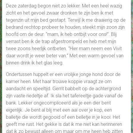
Deze zaterdag begon niet zo lekker. Met een heel wazig
zicht en het gevoel zwaar dronken te zijn ben ik met
tegenzin uit mijn bed gestapt. Terwijl ik me draaierig op de
bedrand rechtop probeer te houden, steekt mijn zoon zijn
hoofd om de deur. “mam, ik heb ontbijt voor ons!”. Blij
verrast ben ik de trap afgestrompeld en heb met mijn
twee zoons heerlijk ontbeten. “Hier mam neem een Vivit
daar wordt je weer beter van.” Met een warm gevoel van
binnen drink ik het glas leeg.
Ondertussen huppelt er een vrolijke jonge hond door de
kamer heen. Met haar trouwe koppie vraagt ze om
aandacht en speeltijd. Gerrit babbelt op de achtergrond
zijn vaste riedeltje af. Ik sla het tafereeltje gade vanaf de
bank. Lekker ongecompliceerd als je een dier bent
eigenlijk. Je bent al blij met een aai over je kop, een
balletje die wordt gegooid of een belletje in je kooi. Het
geeft me rust. Het gekke is dat ik me niet kan herinneren
dat ik zo bewust alleen om maar om me heen heb zitten