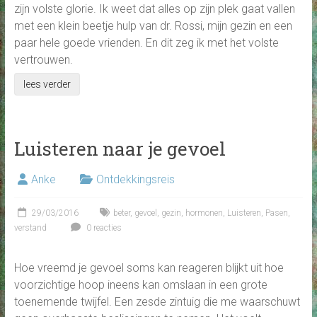
zijn volste glorie. Ik weet dat alles op zijn plek gaat vallen
met een klein beetje hulp van dr. Rossi, mijn gezin en een
paar hele goede vrienden. En dit zeg ik met het volste
vertrouwen.
lees verder
Luisteren naar je gevoel
Anke
Ontdekkingsreis
29/03/2016
beter
,
gevoel
,
gezin
,
hormonen
,
Luisteren
,
Pasen
,
verstand
0 reacties
Hoe vreemd je gevoel soms kan reageren blijkt uit hoe
voorzichtige hoop ineens kan omslaan in een grote
toenemende twijfel. Een zesde zintuig die me waarschuwt