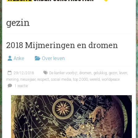
gezin
2018 Mijmeringen en dromen
Anke
Over leven
29/12/2018
De kanker voorbij!
,
dromen
,
gelukkig
,
gezin
,
leven
,
mening
,
nieuwjaar
,
respect
,
social media
,
top 2000
,
wereld
,
worldpeace
1 reactie