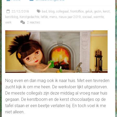
22/12/2018
bad
,
blog
,
collegiaal
,
frontoffice
,
geluk
,
gezin
,
kerst
,
kerstblog
,
Kerstgedachte
,
liefde
,
mens
,
nieuw jaar 2019
,
sociaal
,
warmte
,
werk
2 reacties
Nog even en dan mag ook ik naar huis. Met een tevreden
zucht kijk ik om me heen. De werkvloer lijkt uitgestorven.
De meeste collega’s zijn deze middag al vroeg naar huis
gegaan. De kerstboom en de kerst chocolaatjes op de
tafel staan er een beetje verlaten bij. En toch voel ik me
niet alleen..