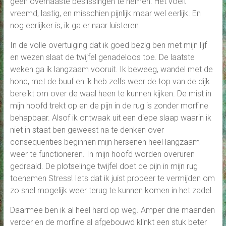
geen overhaaste beslissingen te nemen. Het voelt
vreemd, lastig, en misschien pijnlijk maar wel eerlijk. En
nog eerlijker is, ik ga er naar luisteren.
In de volle overtuiging dat ik goed bezig ben met mijn lijf
en wezen slaat de twijfel genadeloos toe. De laatste
weken ga ik langzaam vooruit. Ik beweeg, wandel met de
hond, met de buuf en ik heb zelfs weer de top van de dijk
bereikt om over de waal heen te kunnen kijken. De mist in
mijn hoofd trekt op en de pijn in de rug is zonder morfine
behapbaar. Alsof ik ontwaak uit een diepe slaap waarin ik
niet in staat ben geweest na te denken over
consequenties beginnen mijn hersenen heel langzaam
weer te functioneren. In mijn hoofd worden overuren
gedraaid. De plotselinge twijfel doet de pijn in mijn rug
toenemen Stress! Iets dat ik juist probeer te vermijden om
zo snel mogelijk weer terug te kunnen komen in het zadel.
Daarmee ben ik al heel hard op weg. Amper drie maanden
verder en de morfine al afgebouwd klinkt een stuk beter