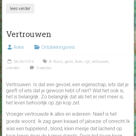
lees verder
Vertrouwen
Anke
Ontdekkingsreis
04/04/2016
dr. Rossi
,
gezin
,
leven
,
rijk
,
vertrouwen
,
vrienden
0 reacties
Vertrouwen. Is dat een gevoel, een eigenschap, iets dat je
geeft of iets dat je gewoon hebt of niet? Wat het ook is,
het is belangrijk. Zo belangrijk dat als het er niet meer is,
het leven behoorlijk op zijn kop zet.
Vroeger vertrouwde ik alles en iedereen. Naïef is het
goede woord. Ik zag geen kwaad of jaloezie of onrecht.Ik
was een huppelend , blond, klein meisje dat lachend op
haar tenen door de kamer danste. Door het leven heen