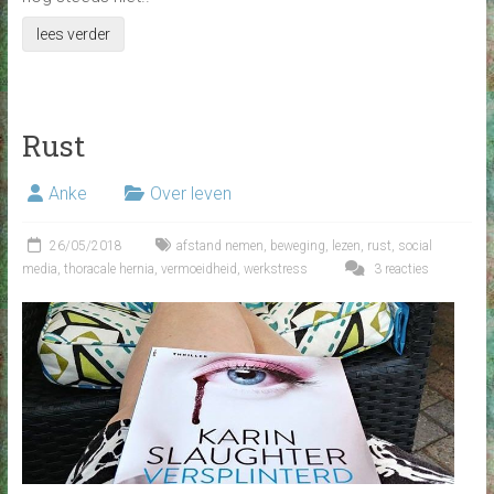
lees verder
Rust
Anke
Over leven
26/05/2018
afstand nemen
,
beweging
,
lezen
,
rust
,
social
media
,
thoracale hernia
,
vermoeidheid
,
werkstress
3 reacties