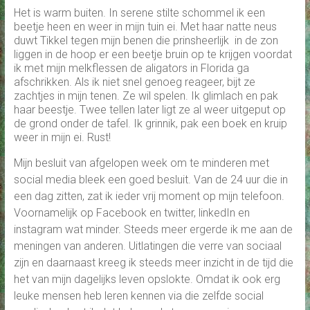
Het is warm buiten. In serene stilte schommel ik een
beetje heen en weer in mijn tuin ei. Met haar natte neus
duwt Tikkel tegen mijn benen die prinsheerlijk in de zon
liggen in de hoop er een beetje bruin op te krijgen voordat
ik met mijn melkflessen de aligators in Florida ga
afschrikken. Als ik niet snel genoeg reageer, bijt ze
zachtjes in mijn tenen. Ze wil spelen. Ik glimlach en pak
haar beestje. Twee tellen later ligt ze al weer uitgeput op
de grond onder de tafel. Ik grinnik, pak een boek en kruip
weer in mijn ei. Rust!
Mijn besluit van afgelopen week om te minderen met
social media bleek een goed besluit. Van de 24 uur die in
een dag zitten, zat ik ieder vrij moment op mijn telefoon.
Voornamelijk op Facebook en twitter, linkedIn en
instagram wat minder. Steeds meer ergerde ik me aan de
meningen van anderen. Uitlatingen die verre van sociaal
zijn en daarnaast kreeg ik steeds meer inzicht in de tijd die
het van mijn dagelijks leven opslokte. Omdat ik ook erg
leuke mensen heb leren kennen via die zelfde social