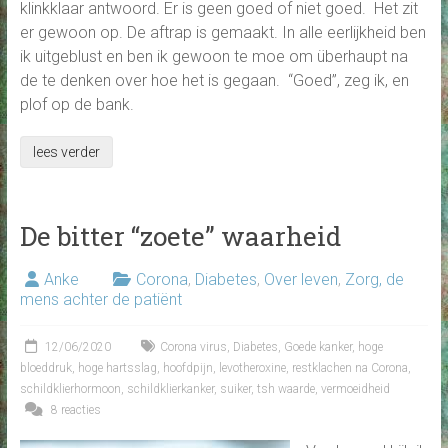
klinkklaar antwoord. Er is geen goed of niet goed. Het zit
er gewoon op. De aftrap is gemaakt. In alle eerlijkheid ben
ik uitgeblust en ben ik gewoon te moe om überhaupt na
de te denken over hoe het is gegaan. “Goed”, zeg ik, en
plof op de bank.
lees verder
De bitter “zoete” waarheid
Anke
Corona
,
Diabetes
,
Over leven
,
Zorg, de
mens achter de patiënt
12/06/2020
Corona virus
,
Diabetes
,
Goede kanker
,
hoge
bloeddruk
,
hoge hartsslag
,
hoofdpijn
,
levotheroxine
,
restklachen na Corona
,
schildklierhormoon
,
schildklierkanker
,
suiker
,
tsh waarde
,
vermoeidheid
8 reacties