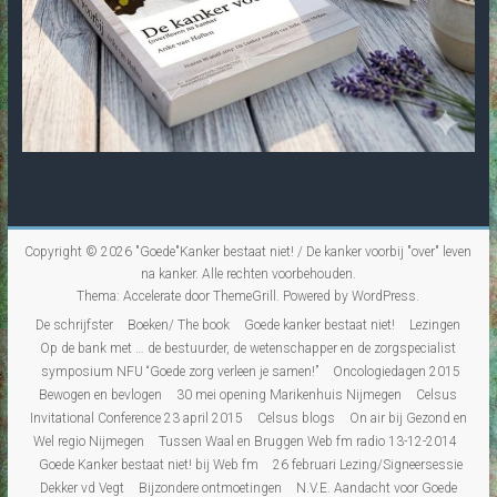
Copyright © 2026
"Goede"Kanker bestaat niet! / De kanker voorbij "over" leven
na kanker
. Alle rechten voorbehouden.
Thema:
Accelerate
door ThemeGrill. Powered by
WordPress
.
De schrijfster
Boeken/ The book
Goede kanker bestaat niet!
Lezingen
Op de bank met … de bestuurder, de wetenschapper en de zorgspecialist
symposium NFU “Goede zorg verleen je samen!”
Oncologiedagen 2015
Bewogen en bevlogen
30 mei opening Marikenhuis Nijmegen
Celsus
Invitational Conference 23 april 2015
Celsus blogs
On air bij Gezond en
Wel regio Nijmegen
Tussen Waal en Bruggen Web fm radio 13-12-2014
Goede Kanker bestaat niet! bij Web fm
26 februari Lezing/Signeersessie
Dekker vd Vegt
Bijzondere ontmoetingen
N.V.E. Aandacht voor Goede