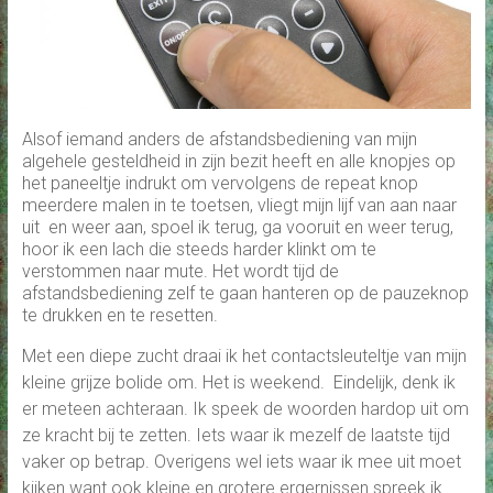
Alsof iemand anders de afstandsbediening van mijn
algehele gesteldheid in zijn bezit heeft en alle knopjes op
het paneeltje indrukt om vervolgens de repeat knop
meerdere malen in te toetsen, vliegt mijn lijf van aan naar
uit en weer aan, spoel ik terug, ga vooruit en weer terug,
hoor ik een lach die steeds harder klinkt om te
verstommen naar mute. Het wordt tijd de
afstandsbediening zelf te gaan hanteren op de pauzeknop
te drukken en te resetten.
Met een diepe zucht draai ik het contactsleuteltje van mijn
kleine grijze bolide om. Het is weekend. Eindelijk, denk ik
er meteen achteraan. Ik speek de woorden hardop uit om
ze kracht bij te zetten. Iets waar ik mezelf de laatste tijd
vaker op betrap. Overigens wel iets waar ik mee uit moet
kijken want ook kleine en grotere ergernissen spreek ik