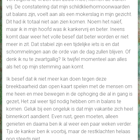
vrij. De constatering dat mijn schildklierhormoonwaarden
uit balans zijn, voelt aan als een mokerslag in mijn gezicht.
Dit had ik totaal niet aan zien komen. Noem het naiëf,
maar ik in mijn hoofd was ik kankervrij en beter. Ineens
komt daar weer het volle besef dat beter worden er niet
meer in zit. Dat stabiel zijn een tijdelijke iets is en dat
schommelingen aan de orde van de dag zullen blijven. Of
denk ik nu te zwartgallig? Ik twijfel momenteel aan alles
als het op mijn stemming aan komt.
Ik besef dat ik niet meer kan doen tegen deze
breekbaarheid dan open kaart spelen met de mensen om
me heen en mee bewegen in de ophoging die al in gang is
gezet, Het zal weer tijd nodig hebben om in balans te
komen. Geluk bij een ongeluk is dat mijn vakantie zich heel
binnenkort aandient. Even rust, geen moeten, alleen
genieten en daarna ben ik al weer een paar weken verder.
Tja de kanker ben ik voorbij, maar de restklachten helaas
nog steeds niet..