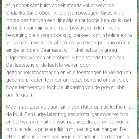
mijn ribbenkast huist, speelt steeds vaker weer op.
Ondanks dat probeer ik te blijven bewegen. Sinds ik de
trotse bezitter van een rijbewijs en autootje ben, ga ik met
de aut0 naar mijn werk, maar bewust van de mindere
beweging die ik daardoor krijg, parkeer ik mijn bolide extra
ver van mijn werkplek af om zo twee keer per dag al een
eindje te lopen. Daarnaast wil Tikkel natuurlijk graag
uitgelaten worden en probeer ik nog steeds te sporten.
Dat laatste is er de laatste weken door
gezondheidstoestanden en vrije feestdagen te weinig van
gekomen. Reden te meer om deze ochtend ondanks de
hoge temperatuur toch de uitdaging van de power bbb
aan te gaan.
Moe maar zeer voldaan, zit ik even later aan de koffie met
de buuf. Een uurtje later nog een stofzuiger door het huis
en een was in en uit de wasmachine, droger en de waslijn
om uiteindelijk prinsheerlijk in mijn ei te gaan hangen. De
stilte buiten is er een van hoge uitzondering en daarom is