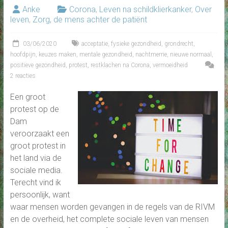
Anke
Corona
,
Leven na schildklierkanker
,
Over
leven
,
Zorg, de mens achter de patiënt
03/06/2020
acceptatie
,
fysieke gezondheid
,
grondrecht
,
hoofdpijn
,
keuzes maken
,
mentale gezondheid
,
nachtmerrie
,
nieuwe normaal
,
positieve gezondheid
,
protest
,
restklachen na Corona
,
vermoeidheid
2 reacties
Een groot
protest op de
Dam
veroorzaakt een
groot protest in
het land via de
sociale media.
Terecht vind ik
persoonlijk, want
waar mensen worden gevangen in de regels van de RIVM
en de overheid, het complete sociale leven van mensen