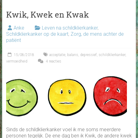
Kwik, Kwek en Kwak
Anke
Leven na schildklierkanker
,
Schildklierkanker op de kaart
,
Zorg, de mens achter de
patiënt
15/08/2018
acceptatie
,
balans
,
depressief
,
schildklierkanker
,
vermoeidheid
4 reacties
Sinds de schildklierkanker voel ik me soms meerdere
personen tegelijk. De ene dag ben ik Kwik, de andere kwek