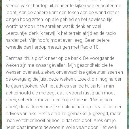
steeds vaker hardop uit zonder te kijken wie er achter me
loopt. Aan de andere kant een teken aan de wand dat er
dingen hoog zitten op alle gebied en het sowieso tijd
wordt hardop uit te spreken wat ik denk en voel.
Leerpuntje, denk ik terwijl ik het terrein afrijd en de radio
harder zet. Mijn hoofd moet even leeg. Geen betere
remedie dan hardop meezingen met Radio 10.
Eenmaal thuis plof ik neer op de bank. De voorgaande
weken zijn me zwaar gevallen. Mijn gezondheid die te
wensen overlaat, zieken, onverwachtse gebeurtenissen en
de overgang die juist deze weken uitzoekt om nog harder
te gaan spoken. Met het advies van de huisarts in mijn
achterhoofd die me zegt dat ik vooral rustig aan moet
doen, schenk ik mezelf een kopje thee in. “Rustig aan
doen”, denk ik een beetje smalend hardop. Ik vind het een
advies van niks. Het is altijd zo gemakkelijk gezegd, maar
men vertelt er nooit bij hoe je dat dan doet. Alles om je
heen gaat immers gewoon in volle vaart door. Het werk,