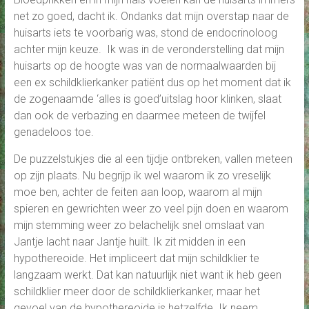
net zo goed, dacht ik. Ondanks dat mijn overstap naar de
huisarts iets te voorbarig was, stond de endocrinoloog
achter mijn keuze. Ik was in de veronderstelling dat mijn
huisarts op de hoogte was van de normaalwaarden bij
een ex schildklierkanker patiënt dus op het moment dat ik
de zogenaamde ‘alles is goed’uitslag hoor klinken, slaat
dan ook de verbazing en daarmee meteen de twijfel
genadeloos toe.
De puzzelstukjes die al een tijdje ontbreken, vallen meteen
op zijn plaats. Nu begrijp ik wel waarom ik zo vreselijk
moe ben, achter de feiten aan loop, waarom al mijn
spieren en gewrichten weer zo veel pijn doen en waarom
mijn stemming weer zo belachelijk snel omslaat van
Jantje lacht naar Jantje huilt. Ik zit midden in een
hypothereoide. Het impliceert dat mijn schildklier te
langzaam werkt. Dat kan natuurlijk niet want ik heb geen
schildklier meer door de schildklierkanker, maar het
gevoel van de hypothereoide is hetzelfde. Ik neem