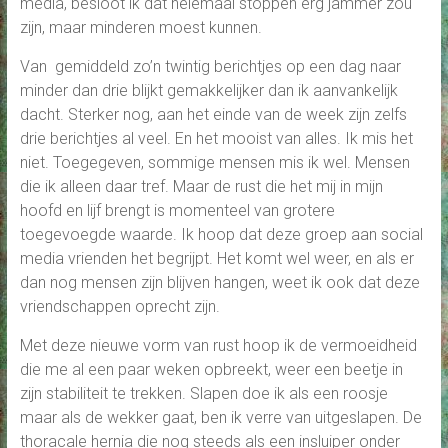
media, besloot ik dat helemaal stoppen erg jammer zou
zijn, maar minderen moest kunnen.
Van gemiddeld zo’n twintig berichtjes op een dag naar
minder dan drie blijkt gemakkelijker dan ik aanvankelijk
dacht. Sterker nog, aan het einde van de week zijn zelfs
drie berichtjes al veel. En het mooist van alles. Ik mis het
niet. Toegegeven, sommige mensen mis ik wel. Mensen
die ik alleen daar tref. Maar de rust die het mij in mijn
hoofd en lijf brengt is momenteel van grotere
toegevoegde waarde. Ik hoop dat deze groep aan social
media vrienden het begrijpt. Het komt wel weer, en als er
dan nog mensen zijn blijven hangen, weet ik ook dat deze
vriendschappen oprecht zijn.
Met deze nieuwe vorm van rust hoop ik de vermoeidheid
die me al een paar weken opbreekt, weer een beetje in
zijn stabiliteit te trekken. Slapen doe ik als een roosje
maar als de wekker gaat, ben ik verre van uitgeslapen. De
thoracale hernia die nog steeds als een insluiper onder