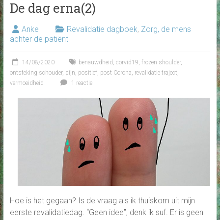
De dag erna(2)
Anke
Revalidatie dagboek
,
Zorg, de mens
achter de patiënt
14/08/2020
benauwdheid
,
corvid19
,
frozen shoulder
,
ontsteking schouder
,
pijn
,
positief
,
post Corona
,
revalidatie traject
,
vermoeidheid
1 reactie
Hoe is het gegaan? Is de vraag als ik thuiskom uit mijn
eerste revalidatiedag. “Geen idee”, denk ik suf. Er is geen