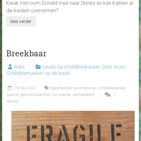
Kwak met oom Donald mee naar Disney en kan Katrien al
die kwalen overnemen?
lees verder
Breekbaar
Anke
Leven na schildklierkanker
,
Over leven
,
Schildklierkanker op de kaart
19/06/2018
hypotheroide
,
Levothyroxine
,
schildklierkanker
,
spier en gewrichtsklachten
,
tsh waarde
,
vermoeidheid
7
reacties