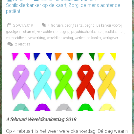
Schildklierkanker op de kaart
,
Zorg, de mens achter de
patiënt
26/01/2019
4 februari
,
bedrijfsarts
,
begrip
,
De kanker voorbij!
,
gevolgen
,
lichamelijke klachten
,
onbegrip
,
psychische klachten
,
restklachten
,
vermoeidheid
,
verwerking
,
wereldkankerdag
,
werken na kanker
,
werkgever
2 reacties
4 februari Wereldkankerdag 2019
Op 4 februari is het weer wereldkankerdag. Dé dag waarin