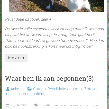
Revalidatie dagboek deel 4
De tweede volle revalidatieweek zit er op maar ik weet nog
niet wat het antwoord is op de vraag; “Hoe gaat het?”
,“Moe maar voldaan”, of gewoon “doodvermoeid”. Hoe dan
ook, de hoofdstrekking is kort maar krachtig, “moe!”
lees verder
Waar ben ik aan begonnen(3)
Anke
Corona
,
Revalidatie dagboek
,
Zorg, de
mens achter de patiënt
25/08/2020
doorzettingsvermogen
,
gevoelens
,
inzicht
,
pijn
,