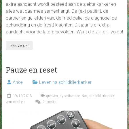
extra aandacht wordt besteed aan de ziekte kanker en
alles wat daarmee samenhangt. De (ex) patiënt, de
partner en geliefden van, de medicatie, de diagnose, de
behandeling en de (rest) klachten. Dit jaar is er extra
aandacht voor de latere gevolgen. Want die zijn er… volop!
lees verder
Pauze en reset
Anke
Leven na schildklierkanker
19/10/2018
grenzen
,
hypertheroide
,
Nee
,
schildklierkanker
,
vermoeidheid
2 reacties