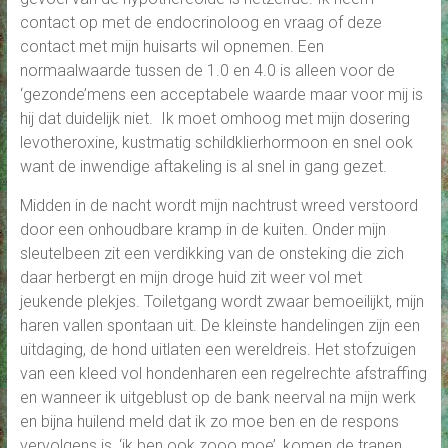
contact op met de endocrinoloog en vraag of deze
contact met mijn huisarts wil opnemen. Een
normaalwaarde tussen de 1.0 en 4.0 is alleen voor de
‘gezonde’mens een acceptabele waarde maar voor mij is
hij dat duidelijk niet. Ik moet omhoog met mijn dosering
levotheroxine, kustmatig schildklierhormoon en snel ook
want de inwendige aftakeling is al snel in gang gezet.
Midden in de nacht wordt mijn nachtrust wreed verstoord
door een onhoudbare kramp in de kuiten. Onder mijn
sleutelbeen zit een verdikking van de onsteking die zich
daar herbergt en mijn droge huid zit weer vol met
jeukende plekjes. Toiletgang wordt zwaar bemoeilijkt, mijn
haren vallen spontaan uit. De kleinste handelingen zijn een
uitdaging, de hond uitlaten een wereldreis. Het stofzuigen
van een kleed vol hondenharen een regelrechte afstraffing
en wanneer ik uitgeblust op de bank neerval na mijn werk
en bijna huilend meld dat ik zo moe ben en de respons
vervolgens is, ‘ik ben ook zooo moe’, komen de tranen