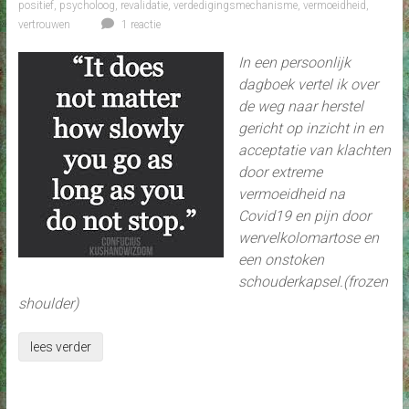
positief
,
psycholoog
,
revalidatie
,
verdedigingsmechanisme
,
vermoeidheid
,
vertrouwen
1 reactie
In een persoonlijk
dagboek vertel ik over
de weg naar herstel
gericht op inzicht in en
acceptatie van klachten
door extreme
vermoeidheid na
Covid19 en pijn door
wervelkolomartose en
een onstoken
schouderkapsel.(frozen
shoulder)
lees verder