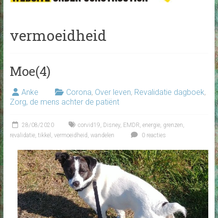
vermoeidheid
Moe(4)
Anke
Corona
,
Over leven
,
Revalidatie dagboek
,
Zorg, de mens achter de patiënt
28/08/2020
corvid19
,
Disney
,
EMDR
,
energie
,
grenzen
,
revalidatie
,
tikkel
,
vermoeidheid
,
wandelen
0 reacties