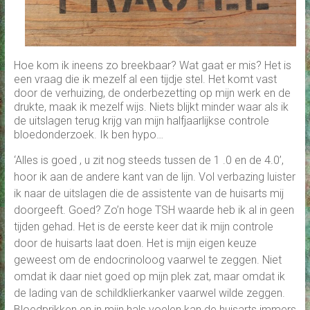
Hoe kom ik ineens zo breekbaar? Wat gaat er mis? Het is
een vraag die ik mezelf al een tijdje stel. Het komt vast
door de verhuizing, de onderbezetting op mijn werk en de
drukte, maak ik mezelf wijs. Niets blijkt minder waar als ik
de uitslagen terug krijg van mijn halfjaarlijkse controle
bloedonderzoek. Ik ben hypo…
‘Alles is goed , u zit nog steeds tussen de 1 .0 en de 4.0’,
hoor ik aan de andere kant van de lijn. Vol verbazing luister
ik naar de uitslagen die de assistente van de huisarts mij
doorgeeft. Goed? Zo’n hoge TSH waarde heb ik al in geen
tijden gehad. Het is de eerste keer dat ik mijn controle
door de huisarts laat doen. Het is mijn eigen keuze
geweest om de endocrinoloog vaarwel te zeggen. Niet
omdat ik daar niet goed op mijn plek zat, maar omdat ik
de lading van de schildklierkanker vaarwel wilde zeggen.
Bloedprikken en in mijn hals voelen kan de huisarts immers